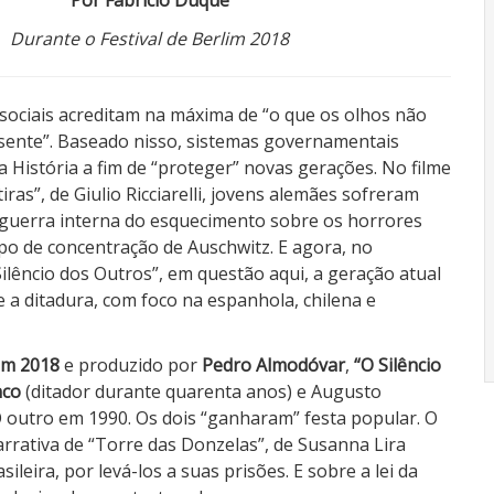
Por Fabricio Duque
Durante o Festival de Berlim 2018
 sociais acreditam na máxima de “o que os olhos não
 sente”. Baseado nisso, sistemas governamentais
 História a fim de “proteger” novas gerações. No filme
iras”, de Giulio Ricciarelli, jovens alemães sofreram
guerra interna do esquecimento sobre os horrores
o de concentração de Auschwitz. E agora, no
ilêncio dos Outros”, em questão aqui, a geração atual
 a ditadura, com foco na espanhola, chilena e
lim 2018
e produzido por
Pedro Almodóvar
,
“O Silêncio
nco
(ditador durante quarenta anos) e Augusto
O outro em 1990. Os dois “ganharam” festa popular. O
rrativa de “Torre das Donzelas”, de Susanna Lira
leira, por levá-los a suas prisões. E sobre a lei da