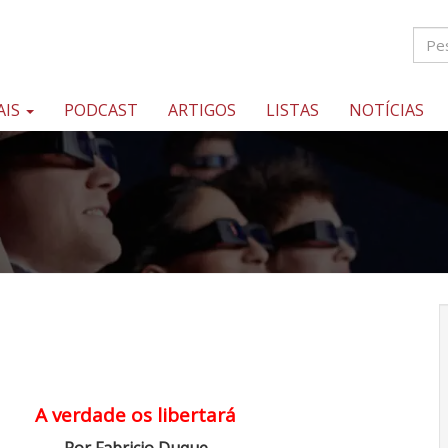
AIS
PODCAST
ARTIGOS
LISTAS
NOTÍCIAS
A verdade os libertará