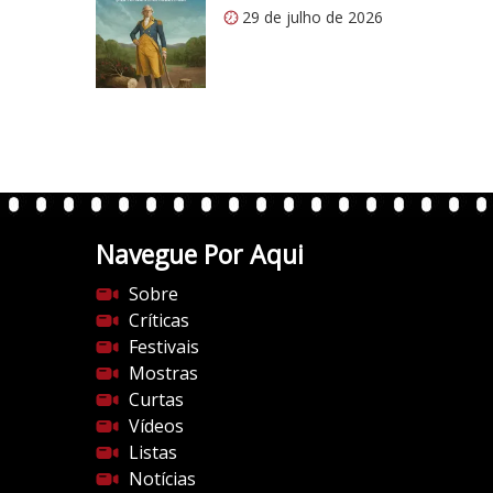
s
í
29 de julho de 2026
:
t
/
i
/
c
i
o
0
5
.
1
w
p
.
Navegue Por Aqui
c
Sobre
o
Críticas
m
Festivais
/
Mostras
v
Curtas
e
Vídeos
r
Listas
t
Notícias
e