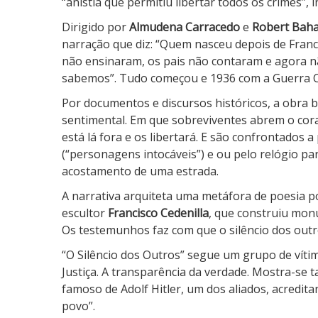
“anistia que permitiu libertar todos os crimes”, 
Dirigido por
Almudena Carracedo
e
Robert Bah
narração que diz: “Quem nasceu depois de Franc
não ensinaram, os pais não contaram e agora n
sabemos”. Tudo começou e 1936 com a Guerra Ci
Por documentos e discursos históricos, a obra
sentimental. Em que sobreviventes abrem o coraç
está lá fora e os libertará. E são confrontados 
(“personagens intocáveis”) e ou pelo relógio pa
acostamento de uma estrada.
A narrativa arquiteta uma metáfora de poesia po
escultor
Francisco Cedenilla
, que construiu monu
Os testemunhos faz com que o silêncio dos outro
“O Silêncio dos Outros” segue um grupo de víti
Justiça. A transparência da verdade. Mostra-se
famoso de Adolf Hitler, um dos aliados, acredit
povo”.