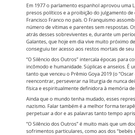
Em 1977 o parlamento espanhol aprovou uma Lei 
presos políticos e a proibição do julgamento de
Francisco Franco no país. O Franquismo assom
número de vítimas e parentes sem respostas. O
atrás desses sobreviventes e, durante um perío
Galantes, que hoje em dia vive muito próximo de
conseguiu ter acesso aos restos mortais de seu
“O Silêncio dos Outros” intercala épocas para co
incômodo e humanidade. Súplicas e anseios. É u
tanto que venceu o Prêmio Goya 2019 (o “Oscar
reencontrar, perseverar na liturgia de nunca 
física e espiritualmente definidora à memória d
Ainda que o mundo tenha mudado, esses represe
nazismo. Falar também é a melhor forma terapê
perpetuar a dor e as palavras tanto tempo apris
“O Silêncio dos Outros” é muito mais que um do
sofrimentos particulares, como aos dos “bebés 