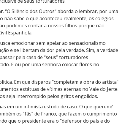
inclusive de seus torturadores.
ar
, “O Silêncio dos Outros” aborda o lembrar, por uma
o não sabe o que aconteceu realmente, os colégios
ão podemos contar a nossos filhos porque não
vil Espanhola.
 busca emocionar sem apelar ao sensacionalismo
ão e se libertam da dor pela verdade. Sim, a verdade
a passar pela casa de “seus” torturadores
rado. E ou por uma senhora colocar flores no
litica. Em que disparos “completam a obra do artista”
mentos estátuas de vítimas eternas no Vale do Jerte.
s seja interrompido pelos gritos engolidos.
mas em um intimista estudo de caso. O que querem?
 também os “fãs” de Franco, que fazem o cumprimento
ando que o presidente era o “defensor do país e do