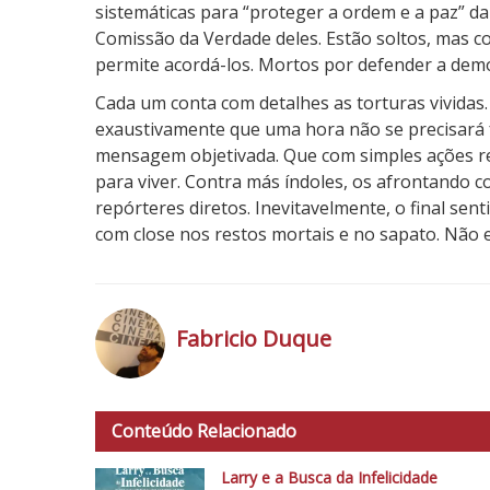
sistemáticas para “proteger a ordem e a paz” da
Comissão da Verdade deles. Estão soltos, mas c
permite acordá-los. Mortos por defender a democ
Cada um conta com detalhes as torturas vividas.
exaustivamente que uma hora não se precisará fal
mensagem objetivada. Que com simples ações r
para viver. Contra más índoles, os afrontando c
repórteres diretos. Inevitavelmente, o final sen
com close nos restos mortais e no sapato. Não 
3
N
o
Fabricio Duque
t
a
h
d
t
o
Conteúdo Relacionado
t
C
p
Larry e a Busca da Infelicidade
r