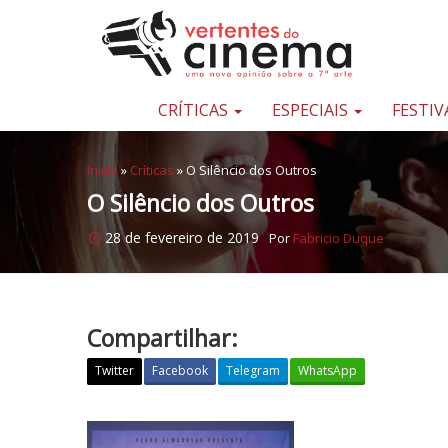
Pular para o conteúdo
Uma
nova
opinião
CRÍTICAS
ESPECIAIS
FESTIV
sobre
a
Início
»
Críticas
»
O Silêncio dos Outros
sétima
O Silêncio dos Outros
arte
28 de fevereiro de 2019
Por
Fabricio Duque
Compartilhar:
Twitter
Facebook
Telegram
WhatsApp
O
S