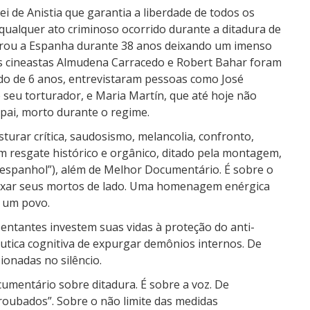
de Anistia que garantia a liberdade de todos os
 qualquer ato criminoso ocorrido durante a ditadura de
brou a Espanha durante 38 anos deixando um imenso
s cineastas Almudena Carracedo e Robert Bahar foram
do de 6 anos, entrevistaram pessoas como José
 seu torturador, e Maria Martín, que até hoje não
 pai, morto durante o regime.
sturar crítica, saudosismo, melancolia, confronto,
m resgate histórico e orgânico, ditado pela montagem,
 espanhol”), além de Melhor Documentário. É sobre o
deixar seus mortos de lado. Uma homenagem enérgica
e um povo.
ntantes investem suas vidas à proteção do anti-
utica cognitiva de expurgar demônios internos. De
ionadas no silêncio.
cumentário sobre ditadura. É sobre a voz. De
roubados”. Sobre o não limite das medidas