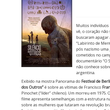
i
l
ê
n
Muitos indivíduos
c
vê, o coração não
i
buscaram apagar a
o
“Labirinto de Ment
d
pós nazismo uma 
o
cometidos no camp
s
documentário “O S
O
não conhece sobre
u
argentina.
t
r
Exibido na mostra Panorama do
Festival de Ber
o
dos Outros”
é sobre as vítimas de Francisco
Fra
s
Pinochet (“líder” chileno). Um morreu em 1975. 
filme apresenta semelhanças com a estrutura na
sobre as mulheres que lutaram na revolução brasi