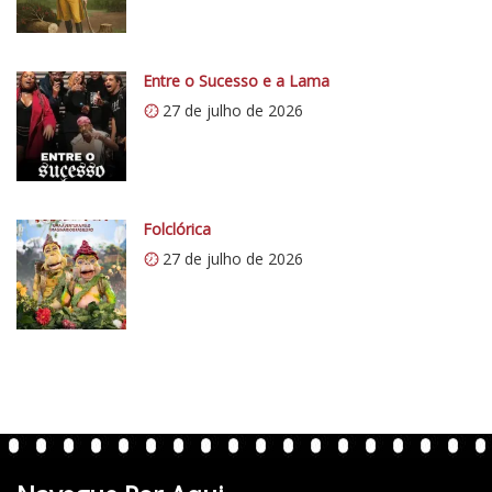
/
i
/
c
i
o
0
Entre o Sucesso e a Lama
5
.
27 de julho de 2026
1
w
p
.
c
Folclórica
o
27 de julho de 2026
m
/
v
e
r
t
e
n
t