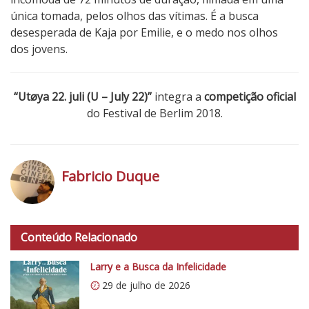
única tomada, pelos olhos das vítimas. É a busca
desesperada de Kaja por Emilie, e o medo nos olhos
dos jovens.
“Utøya 22. juli (U – July 22)”
integra a
competição oficial
do Festival de Berlim 2018.
2
N
o
Fabricio Duque
t
a
h
d
t
o
Conteúdo Relacionado
t
C
p
Larry e a Busca da Infelicidade
r
s
í
29 de julho de 2026
:
t