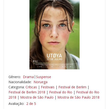
Gênero:
Drama
Suspense
Nacionalidade:
Noruega
Categoria:
Críticas
|
Festivais
|
Festival de Berlim
|
Festival de Berlim 2018
|
Festival do Rio
|
Festival do Rio
2018
|
Mostra de São Paulo
|
Mostra de São Paulo 2018
Avaliação:
2 de 5