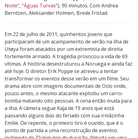
Noite
“, “
Águas Turvas
“), 90 minutos. Com Andrea
Berntzen, Aleksander Holmen, Brede Fristad.
Em 22 de julho de 2011, quinhentos jovens que
participaram de um acampamento de verão na ilha de
Utøya foram atacados por um extremista de direita
fortemente armado. A tragédia provocou a vida de 69
vítimas. A história desestruturou a Noruega e ainda faz
até hoje. O diretor Erik Poppe se atreveu a tentar
transformar os eventos desse verão em um filme. Seu
drama abre com imagens documentais de Oslo onde,
pouco antes, o mesmo atacante explodiu um carro-
bomba matando oito pessoas. A cena então muda para
a ilha. A câmera segue Kaja de 19 anos que está
passando alguns dias do feriado com sua irmãzinha
Emilie. De repente, o primeiro tiro é ouvido, que é o
ponto de partida a uma reconstrução de eventos
incômoda de 72 minutos de duração, filmada em uma