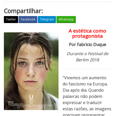
Compartilhar:
Twitter
Facebook
Telegram
WhatsApp
A estética como
U
protagonista
t
ø
Por Fabricio Duque
y
Durante o Festival de
a
Berlim 2018
–
2
2
“Vivemos um aumento
d
do fascismo na Europa.
e
Dia após dia. Quando
J
palavras não podem
u
expressar e traduzir
l
estas razões, as imagens
h
precisam representar