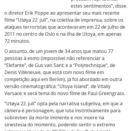
o
estes sentimentos”, disse
o diretor Erik Poppe ao apresentar seu mais recente
filme “Utøya 22. juli”, na coletiva de imprensa, sobre os
ataques terroristas que aconteceram em 22 de julho de
2011 no centro de Oslo e na ilha de Utoya, em apenas
72 minutos.
O assunto, de um jovem de 34 anos que matou 77
pessoas à esmo (impossível não referenciar a
“Elefante”, de Gus van Sant; e a “Polytechnique”, de
Denis Villeneuve, que está com novo filme em
competição aqui em Berlim), já foi abordado em outra
versão cinematográfica: “Utoya Island”, de Vitaliy
Versace; e será tema do novo filme de Paul Greengrass.
“Utøya 22. juli” opta pela narrativa subjetiva, em que a
câmera é personagem, que luta instintivamente para
sobreviver da morte iminente e nos insere na
sinestesia do momento, podendo sentir o extremo