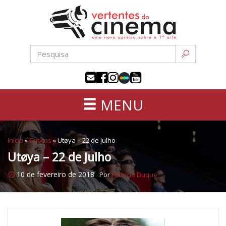
Uma
Pular
nova
para
opinião
o
sobre
conteúdo
a
sétima
arte
MENU
Início
»
Críticas
»
Utøya – 22 de Julho
Utøya – 22 de Julho
10 de fevereiro de 2018
Por
Fabricio Duque