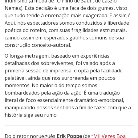
intimismo (à moda de “O Filho de Saul”, de László
Nemes). Esta decisão é uma faca de dois gumes, visto
que tudo tende à encenação mais exagerada. E assim é.
Aqui, nós espectadores somos conduzidos à liberdade
poética do roteiro, com suas fragilidades estruturais,
caindo assim em esperados gatilhos comuns de sua
construção conceito-autoral.
O longa-metragem, baseado em experiências
detalhadas dos sobreviventes, foi vaiado após a
primeira sessão de imprensa, e opta pela facilidade
palatável, ainda que nos surpreenda em poucos
momentos. Na maioria do tempo somos
bombardeados pela ação da ação. É uma tradução
literal de foco essencialmente dramático-emocional,
manipulando nossos sentidos a fim de fazer com que a
história siga seu rumo.
Do diretor norueguês
Erik Poppe
(de “
Mil Vezes Boa