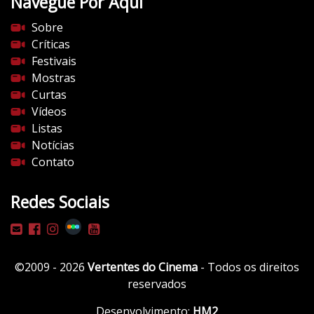
Navegue Por Aqui
e
s
Sobre
d
Críticas
o
Festivais
c
Mostras
i
Curtas
n
Vídeos
e
Listas
m
Notícias
a
Contato
.
c
Redes Sociais
o
m
/
w
©2009 - 2026
Vertentes do Cinema
- Todos os direitos
p
reservados
-
c
Desenvolvimento:
HM2