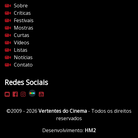
s
Sobre
d
Críticas
o
Festivais
c
Mostras
i
Curtas
n
Vídeos
e
Listas
m
Notícias
a
Contato
.
c
Redes Sociais
o
m
/
w
©2009 - 2026
Vertentes do Cinema
- Todos os direitos
p
reservados
-
c
Desenvolvimento:
HM2
o