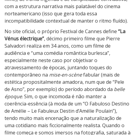
e
com a estrutura narrativa mais palatável do cinema
norteamericano (isso que gera toda essa
incompatibilidade contextual de manter o ritmo fluído).
No site oficial, o próprio Festival de Cannes define
“La
Vénus électrique”
, décimo primeiro filme que Pierre
Salvadori realiza em 34 anos, como um filme de
audiência e “uma comédia romântica burlesca”,
especialmente neste caso por objetivar o
atravessamento de épocas, juntando toques do
contemporâneo na
mise-en-scène
fabular (mais de
estética propositalmente amadora, num que de “Pele
de Asno”, por exemplo) do período abordado da
belle
époque
. Sim, o que incomoda é não manter a
coerência-essência (à moda de um “O Fabuloso Destino
de Amélie – Le Fabuleux Destin d’Amélie Poulain”),
tendo muito mais encenação que a naturalização de
uma cotidiano mais ficcionalmente realista. Quando o
filme começa e somos imersos na fotografia, saturada à