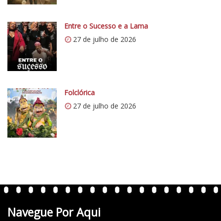
i
0
Entre o Sucesso e a Lama
.
27 de julho de 2026
w
p
.
c
o
Folclórica
m
27 de julho de 2026
/
v
e
r
t
e
n
t
Navegue Por Aqui
e