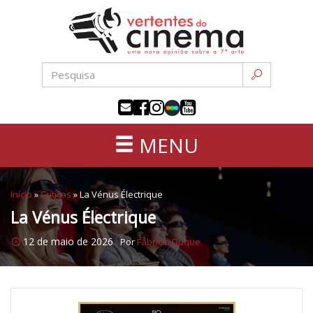
Uma
Pular
nova
para
opinião
o
sobre
conteúdo
a
sétima
arte
MENU
Início
»
Críticas
»
La Vénus Électrique
La Vénus Électrique
12 de maio de 2026
Por
Fabricio Duque