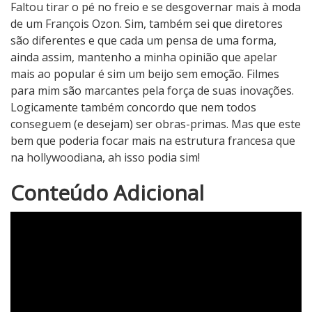
Faltou tirar o pé no freio e se desgovernar mais à moda
de um François Ozon. Sim, também sei que diretores
são diferentes e que cada um pensa de uma forma,
ainda assim, mantenho a minha opinião que apelar
mais ao popular é sim um beijo sem emoção. Filmes
para mim são marcantes pela força de suas inovações.
Logicamente também concordo que nem todos
conseguem (e desejam) ser obras-primas. Mas que este
bem que poderia focar mais na estrutura francesa que
na hollywoodiana, ah isso podia sim!
3
Conteúdo Adicional
N
o
t
a
d
o
C