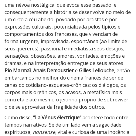
uma névoa nostálgica, que evoca esse passado, e
consequentemente a história se desenvolve no meio de
um circo a céu aberto, povoado por artistas e por
expressões culturais, potencializada pelos típicos e
comportamentos dos franceses, que vivenciam de
forma urgente, improvisada, espontânea (ao limite de
seus quereres), passional e imediatista seus desejos,
sensações, obsessões, amores, vontades, emoções e
dramas, e na interpretação entregue de seus atores
Pio Marmaï
,
Anaïs Demoustier
e
Gilles Lellouche
, então
embarcamos no melhor do cinema francês de ser de
cenas do cotidiano-esquetes-crônicas: os diálogos, os
corpos mais orgânicos, os acasos, a metafísica mais
concreta e até mesmo o jeitinho próprio de sobreviver,
o de se aproveitar da fragilidade dos outros.
Como disse,
“La Vénus électrique”
acontece todo entre
tempos narrativos. Se de um lado vem a sagacidade
espirituosa,
nonsense
, vital e curiosa de uma inocência