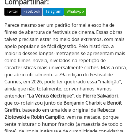
Compartilhar:
Twitter
Facebook
Telegram
WhatsApp
L
Parece mesmo ser um padrão formal a escolha de
a
filmes de abertura de festivais de cinema. Essas obras
V
talvez precisam estar no meio dos extremos, com mais
é
apelo popular e de fácil digestão. Pelo histórico, a
n
maioria desses longas-metragens se apresentam mais
u
como filmes-novela, nivelados na repetição de
s
características mais universalmente clichés. Mas a obra,
É
que abriu oficialmente a 79a edição do Festival de
l
Cannes, em 2026, pode ter quebrado essa “maldição”,
e
ainda que não totalmente, convenhamos. Vamos
c
entender!
“La Vénus électrique”
, de
Pierre Salvadori
,
t
que co-roteirizou junto de
Benjamin Charbit
e
Benoît
r
Graffin
, baseado em uma ideia original de
Rebecca
i
Zlotowski
e
Robin Campillo
, vem na metade, porque
q
tenta misturar o humor francês (a maestria de todo o
u
filme), de ironia ingênua e de cumplicidade convidativa,