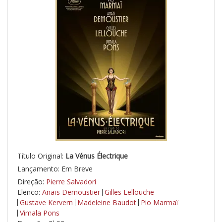
Título Original:
La Vénus Électrique
Lançamento: Em Breve
Direção:
Pierre Salvadori
Elenco:
Anaïs Demoustier
Gilles Lellouche
Gustave Kervern
Madeleine Baudot
Pio Marmaï
Vimala Pons