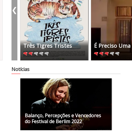
❮
2019
2018
2017
2016
2014
Três Tigres Tristes
É Preciso Uma 
Notícias
Balanço, Percepções e Vencedores
do Festival de Berlim 2022