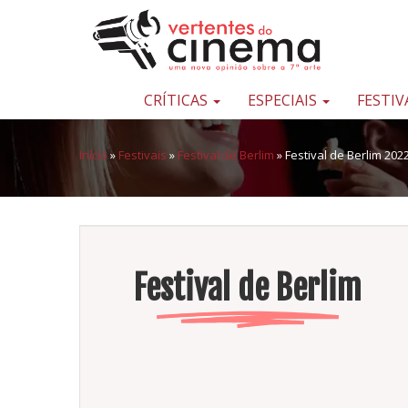
Pular para o conteúdo
Uma
nova
opinião
CRÍTICAS
ESPECIAIS
FESTIV
sobre
a
Início
»
Festivais
»
Festival de Berlim
»
Festival de Berlim 202
sétima
arte
Festival de Berlim