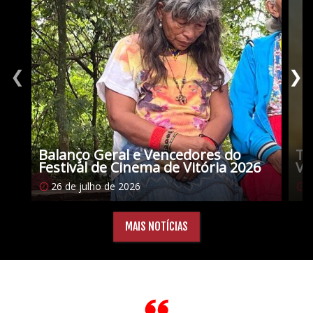
❮
❯
Balanço Geral e Vencedores do
Tu
Festival de Cinema de Vitória 2026
Vi
26 de julho de 2026
1
MAIS NOTÍCIAS
Citações