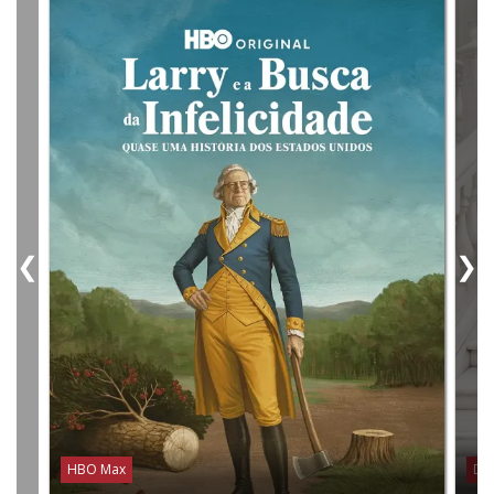
❮
❯
HBO Max
Dis