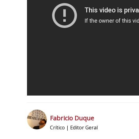
i
c
o
5
1
Fabricio Duque
Crítico | Editor Geral
h