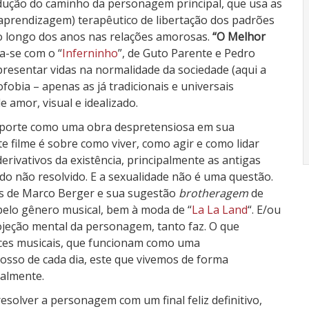
ndução do caminho da personagem principal, que usa as
(aprendizagem) terapêutico de libertação dos padrões
ao longo dos anos nas relações amorosas.
“O Melhor
a-se com o “
Inferninho
”, de Guto Parente e Pedro
presentar vidas na normalidade da sociedade (aqui a
obia – apenas as já tradicionais e universais
e amor, visual e idealizado.
porte como uma obra despretensiosa em sua
te filme é sobre como viver, como agir e como lidar
ivativos da existência, principalmente as antigas
o não resolvido. E a sexualidade não é uma questão.
s de Marco Berger e sua sugestão
brotheragem
de
elo gênero musical, bem à moda de “
La La Land
“. E/ou
ojeção mental da personagem, tanto faz. O que
nces musicais, que funcionam como uma
nosso de cada dia, este que vivemos de forma
almente.
esolver a personagem com um final feliz definitivo,