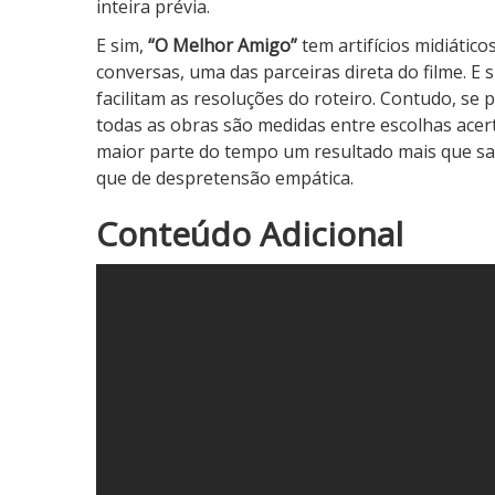
inteira prévia.
E sim,
“O Melhor Amigo”
tem artifícios midiátic
conversas, uma das parceiras direta do filme. E 
facilitam as resoluções do roteiro. Contudo, se 
todas as obras são medidas entre escolhas ace
maior parte do tempo um resultado mais que sat
que de despretensão empática.
4
Conteúdo Adicional
N
o
t
a
d
o
C
r
í
t