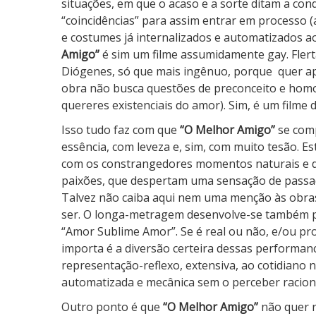
situações, em que o acaso e a sorte ditam a co
“coincidências” para assim entrar em processo 
e costumes já internalizados e automatizados 
Amigo”
é sim um filme assumidamente gay. Flert
Diógenes, só que mais ingênuo, porque
quer a
obra não busca questões de preconceito e homof
quereres existenciais do amor). Sim, é um filme d
Isso tudo faz com que
“O Melhor Amigo”
se com
essência, com leveza e, sim, com muito tesão. Es
com os constrangedores momentos naturais e der
paixões, que despertam uma sensação de passad
Talvez não caiba aqui nem uma menção às obra
ser. O longa-metragem desenvolve-se também p
“Amor Sublime Amor”. Se é real ou não, e/ou pr
importa é a diversão certeira dessas performa
representação-reflexo, extensiva, ao cotidiano 
automatizada e mecânica sem o perceber racion
Outro ponto é que
“O Melhor Amigo”
não quer r