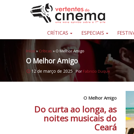
Pular para o conteúdo
Uma
nova
opinião
CRÍTICAS
ESPECIAIS
FESTIV
sobre
a
Início
»
Críticas
»
O Melhor Amigo
sétima
O Melhor Amigo
arte
12 de março de 2025
Por
Fabricio Duque
O Melhor Amigo
Do curta ao longa, as
noites musicais do
Ceará