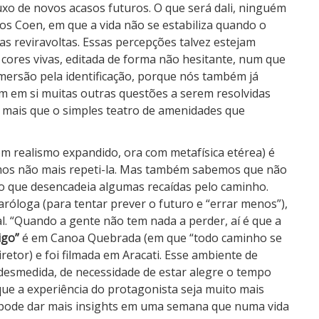
uxo de novos acasos futuros. O que será dali, ninguém
ãos Coen, em que a vida não se estabiliza quando o
as reviravoltas. Essas percepções talvez estejam
cores vivas, editada de forma não hesitante, num que
mersão pela identificação, porque nós também já
m em si muitas outras questões a serem resolvidas
 mais que o simples teatro de amenidades que
m realismo expandido, ora com metafísica etérea) é
mos não mais repeti-la. Mas também sabemos que não
, o que desencadeia algumas recaídas pelo caminho.
aróloga (para tentar prever o futuro e “errar menos”),
al. “Quando a gente não tem nada a perder, aí é que a
igo”
é em Canoa Quebrada (em que “todo caminho se
iretor) e foi filmada em Aracati. Esse ambiente de
de desmedida, de necessidade de estar alegre o tempo
que a experiência do protagonista seja muito mais
l) pode dar mais insights em uma semana que numa vida