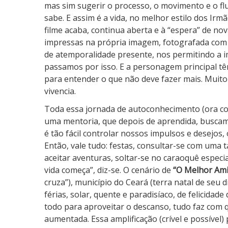
mas sim sugerir o processo, o movimento e o fl
sabe. E assim é a vida, no melhor estilo dos Irm
filme acaba, continua aberta e à “espera” de nov
impressas na própria imagem, fotografada com 
de atemporalidade presente, nos permitindo a i
passamos por isso. E a personagem principal tê
para entender o que não deve fazer mais. Muito
vivencia.
Toda essa jornada de autoconhecimento (ora co
uma mentoria, que depois de aprendida, busca
é tão fácil controlar nossos impulsos e desejos
Então, vale tudo: festas, consultar-se com uma t
aceitar aventuras, soltar-se no caraoquê especi
vida começa”, diz-se. O cenário de
“O Melhor Am
cruza”), município do Ceará (terra natal de seu d
férias, solar, quente e paradisíaco, de felicida
todo para aproveitar o descanso, tudo faz com 
aumentada. Essa amplificação (crível e possíve