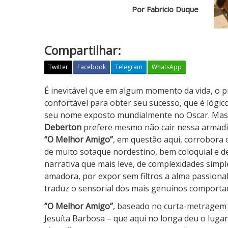
Por Fabricio Duque
Compartilhar:
Twitter
Facebook
Telegram
WhatsApp
O
É inevitável que em algum momento da vida, o pro
M
confortável para obter seu sucesso, que é lógico
e
seu nome exposto mundialmente no Oscar. Mas n
l
Deberton
prefere mesmo não cair nessa armadil
h
“O Melhor Amigo”
, em questão aqui, corrobora 
o
de muito sotaque nordestino, bem coloquial e d
r
narrativa que mais leve, de complexidades simp
A
amadora, por expor sem filtros a alma passiona
m
traduz o sensorial dos mais genuínos comporta
i
“O Melhor Amigo”
, baseado no curta-metragem
g
Jesuíta Barbosa – que aqui no longa deu o luga
o