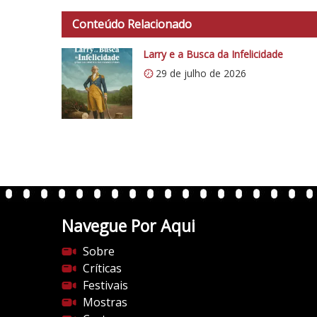
t
t
Conteúdo Relacionado
p
s
Larry e a Busca da Infelicidade
:
29 de julho de 2026
/
/
i
0
.
w
p
.
Navegue Por Aqui
c
o
Sobre
m
Críticas
/
Festivais
v
Mostras
e