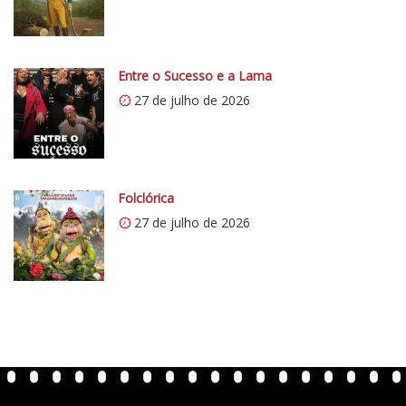
/
/
i
0
Entre o Sucesso e a Lama
.
27 de julho de 2026
w
p
.
c
o
Folclórica
m
27 de julho de 2026
/
v
e
r
t
e
n
t