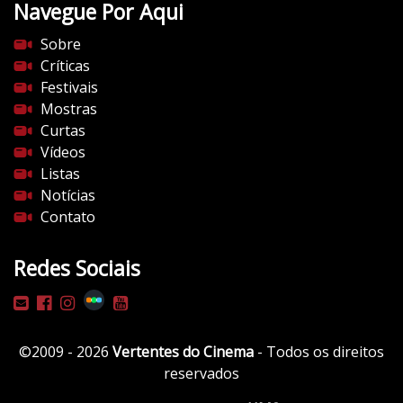
Navegue Por Aqui
e
s
Sobre
d
Críticas
o
Festivais
c
Mostras
i
Curtas
n
Vídeos
e
Listas
m
Notícias
a
Contato
.
c
Redes Sociais
o
m
/
w
©2009 - 2026
Vertentes do Cinema
- Todos os direitos
p
reservados
-
c