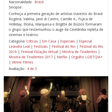
Nacionalidade:
Brasil
Sinopse:
Conheça a primeira geração de artistas travestis do Brasil.
Rogéria, Valéria, Jane di Castro, Camille K., Fujica de
Holliday, Eloína, Marquesa e Brigitte de Búzios formaram
o grupo que testemunhou o auge da Cinelândia repleta de
cinemas e teatros.
Categoria:
Críticas
|
Em Casa
|
Especiais
|
Especial
Leandra Leal
|
Festivais
|
Festival do Rio
|
Festival do Rio
2016
|
Festival Estação Virtual
|
Mostra de Tiradentes
|
Mostra de Tiradentes 2017
|
Netflix
|
Orgulho LGBTQIA+
|
Vitrine Filmes
Avaliação:
4 de 5