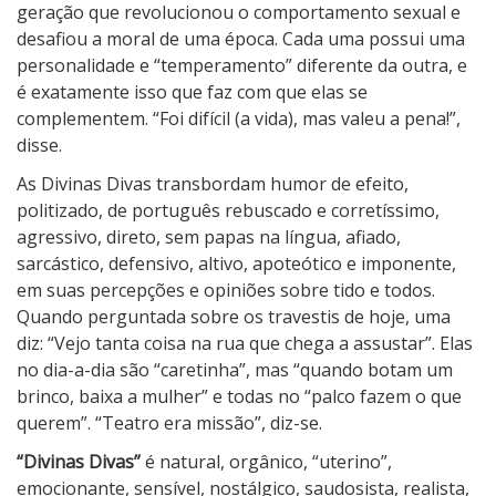
geração que revolucionou o comportamento sexual e
desafiou a moral de uma época. Cada uma possui uma
personalidade e “temperamento” diferente da outra, e
é exatamente isso que faz com que elas se
complementem. “Foi difícil (a vida), mas valeu a pena!”,
disse.
As Divinas Divas transbordam humor de efeito,
politizado, de português rebuscado e corretíssimo,
agressivo, direto, sem papas na língua, afiado,
sarcástico, defensivo, altivo, apoteótico e imponente,
em suas percepções e opiniões sobre tido e todos.
Quando perguntada sobre os travestis de hoje, uma
diz: “Vejo tanta coisa na rua que chega a assustar”. Elas
no dia-a-dia são “caretinha”, mas “quando botam um
brinco, baixa a mulher” e todas no “palco fazem o que
querem”. “Teatro era missão”, diz-se.
“Divinas Divas”
é natural, orgânico, “uterino”,
emocionante, sensível, nostálgico, saudosista, realista,