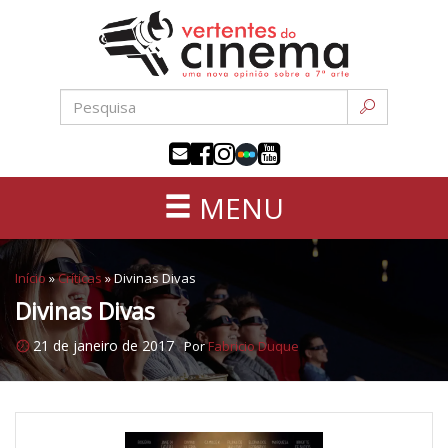
Uma
Pular
nova
para
opinião
o
sobre
conteúdo
a
sétima
arte
MENU
Início
»
Críticas
»
Divinas Divas
Divinas Divas
21 de janeiro de 2017
Por
Fabricio Duque