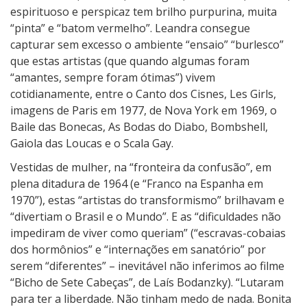
espirituoso e perspicaz tem brilho purpurina, muita
“pinta” e “batom vermelho”. Leandra consegue
capturar sem excesso o ambiente “ensaio” “burlesco”
que estas artistas (que quando algumas foram
“amantes, sempre foram ótimas”) vivem
cotidianamente, entre o Canto dos Cisnes, Les Girls,
imagens de Paris em 1977, de Nova York em 1969, o
Baile das Bonecas, As Bodas do Diabo, Bombshell,
Gaiola das Loucas e o Scala Gay.
Vestidas de mulher, na “fronteira da confusão”, em
plena ditadura de 1964 (e “Franco na Espanha em
1970”), estas “artistas do transformismo” brilhavam e
“divertiam o Brasil e o Mundo”. E as “dificuldades não
impediram de viver como queriam” (“escravas-cobaias
dos hormônios” e “internações em sanatório” por
serem “diferentes” – inevitável não inferimos ao filme
“Bicho de Sete Cabeças”, de Laís Bodanzky). “Lutaram
para ter a liberdade. Não tinham medo de nada. Bonita