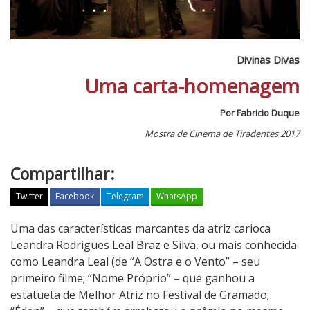
Divinas Divas
Uma carta-homenagem
Por Fabricio Duque
Mostra de Cinema de Tiradentes 2017
Compartilhar:
Twitter
Facebook
Telegram
WhatsApp
D
Uma das características marcantes da atriz carioca
i
Leandra Rodrigues Leal Braz e Silva, ou mais conhecida
v
como Leandra Leal (de “A Ostra e o Vento” – seu
i
primeiro filme; “Nome Próprio” – que ganhou a
n
estatueta de Melhor Atriz no Festival de Gramado;