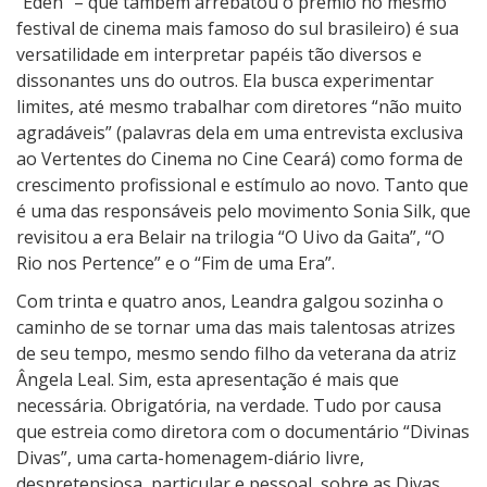
a
“Éden” – que também arrebatou o prêmio no mesmo
s
festival de cinema mais famoso do sul brasileiro) é sua
D
versatilidade em interpretar papéis tão diversos e
i
dissonantes uns do outros. Ela busca experimentar
v
limites, até mesmo trabalhar com diretores “não muito
a
agradáveis” (palavras dela em uma entrevista exclusiva
s
ao Vertentes do Cinema no Cine Ceará) como forma de
crescimento profissional e estímulo ao novo. Tanto que
é uma das responsáveis pelo movimento Sonia Silk, que
revisitou a era Belair na trilogia “O Uivo da Gaita”, “O
Rio nos Pertence” e o “Fim de uma Era”.
Com trinta e quatro anos, Leandra galgou sozinha o
caminho de se tornar uma das mais talentosas atrizes
de seu tempo, mesmo sendo filho da veterana da atriz
Ângela Leal. Sim, esta apresentação é mais que
necessária. Obrigatória, na verdade. Tudo por causa
que estreia como diretora com o documentário “Divinas
Divas”, uma carta-homenagem-diário livre,
despretensiosa, particular e pessoal, sobre as Divas