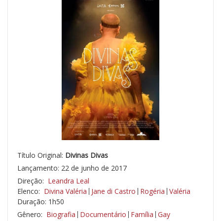
Título Original:
Divinas Divas
Lançamento: 22 de junho de 2017
Direção:
Leandra Leal
Elenco:
Divina Valéria
Jane di Castro
Rogéria
Valéria
Duração: 1h50
Gênero:
Biografia
Documentário
Família
Gay