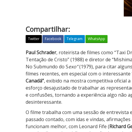
Compartilhar:
Twitter
Facebook
Telegram
WhatsApp
O
Paul Schrader
, roteirista de filmes como “Taxi D
h
Tentação de Cristo” (1988) e diretor de “Mishi
,
No Submundo do S
exo”
(1979), para citar algu
C
filmes recentes, em especial com o interessante
a
Canadá”
, exibido na mostra competitiva oficial
n
esforço desajustado de trabalhar as representa
a
e confusões, tornando a experiência algo não 
d
desinteressante.
á
O filme trabalha com uma sessão de entrevista e
passado contado, com idas e vindas, afirmações
funcionam melhor, com Leonard Fife (
Richard G