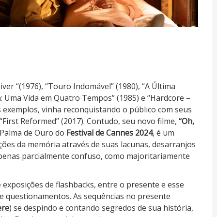
river “(1976), “Touro Indomável” (1980), “A Última
ma: Uma Vida em Quatro Tempos” (1985) e “Hardcore –
ns exemplos, vinha reconquistando o público com seus
 “First Reformed” (2017). Contudo, seu novo filme,
“Oh,
 a Palma de Ouro do
Festival de Cannes 2024
, é um
ções da memória através de suas lacunas, desarranjos
apenas parcialmente confuso, como majoritariamente
 exposições de flashbacks, entre o presente e esse
 e questionamentos. As sequências no presente
ere
) se despindo e contando segredos de sua história,