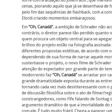
sofre com a atuação do jovem ator, que mantém 
cenas, piorando aquilo que já se desenhava de 
pelo fim das sequências de flashback, com a co
Elordi criando momentos embaraçosos.
Em
“Oh, Canadá”
, a ambição de Schrader não a
contrário, o diretor parece tão perdido quanto 
quem procura um objeto central para se apegar
brilhos do projeto estão na fotografia assinada
diferentes propostas estéticas, de acordo com
dependendo de sua forma de narrar aquele mome
sustentasse o projeto, o novo filme de Schrader
atenção do espectador por grande parte do temp
modorrento faz
“Oh, Canadá”
se arrastar por c
grande dramaticidade exposta durante as entre
tornando cada vez mais desinteressante com o
de discussão filosófica sobre o ato de filmar/r
constrangedores, como Fife falando de Sontag d
argumento dramático de que a imortalidade do
com ele. É tudo muito frágil. Chega a parecer u