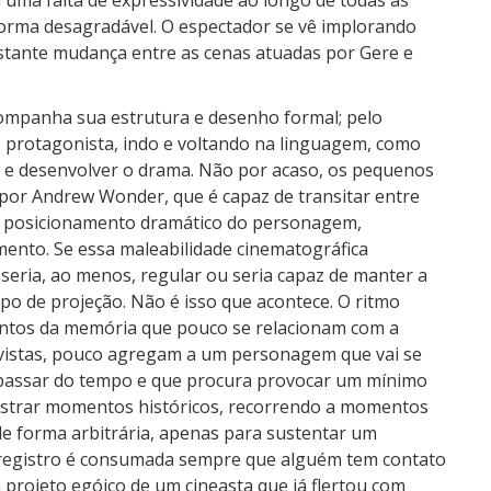
uma falta de expressividade ao longo de todas as
forma desagradável. O espectador se vê implorando
nstante mudança entre as cenas atuadas por Gere e
companha sua estrutura e desenho formal; pelo
o protagonista, indo e voltando na linguagem, como
 e desenvolver o drama. Não por acaso, os pequenos
 por Andrew Wonder, que é capaz de transitar entre
 o posicionamento dramático do personagem,
nto. Se essa maleabilidade cinematográfica
 seria, ao menos, regular ou seria capaz de manter a
o de projeção. Não é isso que acontece. O ritmo
antos da memória que pouco se relacionam com a
vistas, pouco agregam a um personagem que vai se
 passar do tempo e que procura provocar um mínimo
egistrar momentos históricos, recorrendo a momentos
e forma arbitrária, apenas para sustentar um
 registro é consumada sempre que alguém tem contato
m projeto egóico de um cineasta que já flertou com