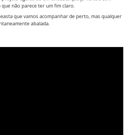
ue não parece ter um fim claro.
ineasta que vamos acompanhar de perto, mas qualquer
ntaneamente abalada.