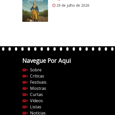
:
29 de julho de 2026
/
/
i
0
.
w
p
.
Navegue Por Aqui
c
o
Sobre
m
Críticas
/
Festivais
v
Mostras
e
Curtas
r
Vídeos
t
Listas
e
Notícias