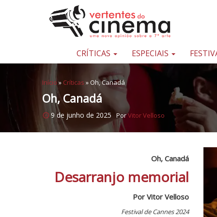
Pular para o conteúdo
Uma
nova
opinião
CRÍTICAS
ESPECIAIS
FESTIV
sobre
a
Início
»
Críticas
»
Oh, Canadá
sétima
Oh, Canadá
arte
9 de junho de 2025
Por
Vitor Velloso
Oh, Canadá
Desarranjo memorial
Por Vitor Velloso
Festival de Cannes 2024