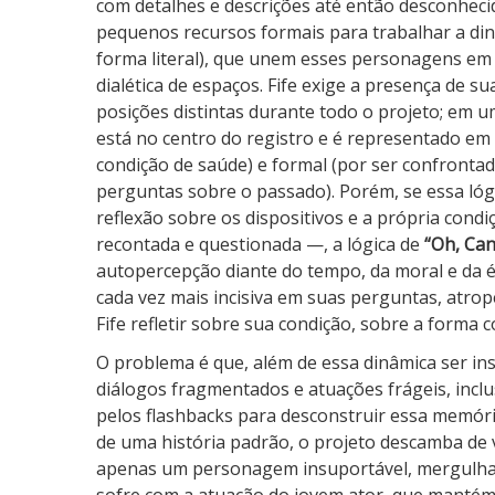
com detalhes e descrições até então desconhec
pequenos recursos formais para trabalhar a dinâ
forma literal), que unem esses personagens e
dialética de espaços. Fife exige a presença de s
posições distintas durante todo o projeto; em u
está no centro do registro e é representado em d
condição de saúde) e formal (por ser confronta
perguntas sobre o passado). Porém, se essa lóg
reflexão sobre os dispositivos e a própria cond
recontada e questionada —, a lógica de
“Oh, Ca
autopercepção diante do tempo, da moral e da é
cada vez mais incisiva em suas perguntas, atro
Fife refletir sobre sua condição, sobre a forma c
O problema é que, além de essa dinâmica ser in
diálogos fragmentados e atuações frágeis, inclu
pelos flashbacks para desconstruir essa memór
de uma história padrão, o projeto descamba de v
apenas um personagem insuportável, mergulhad