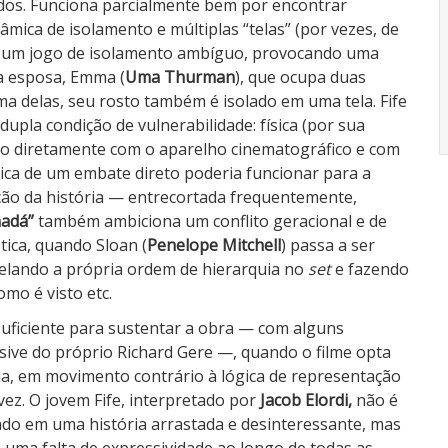
idos. Funciona parcialmente bem por encontrar
mica de isolamento e múltiplas “telas” (por vezes, de
m um jogo de isolamento ambíguo, provocando uma
ua esposa, Emma (
Uma Thurman
), que ocupa duas
ma delas, seu rosto também é isolado em uma tela. Fife
upla condição de vulnerabilidade: física (por sua
do diretamente com o aparelho cinematográfico e com
ica de um embate direto poderia funcionar para a
ição da história — entrecortada frequentemente,
nadá”
também ambiciona um conflito geracional e de
tica, quando Sloan (
Penelope Mitchell
) passa a ser
pelando a própria ordem de hierarquia no
set
e fazendo
omo é visto etc.
suficiente para sustentar a obra — com alguns
sive do próprio Richard Gere —, quando o filme opta
ia, em movimento contrário à lógica de representação
ez. O jovem Fife, interpretado por
Jacob Elordi,
não é
o em uma história arrastada e desinteressante, mas