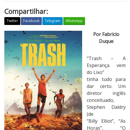
Compartilhar:
Twitter
Facebook
Telegram
WhatsApp
T
Por Fabricio
r
Duque
a
s
“Trash – A
h
Esperança vem
–
do Lixo”
A
tinha tudo para
E
dar certo. Um
s
diretor inglês
p
conceituado,
e
Stephen Daldry
r
(de
a
“Billy Elliot”, “As
n
Horas”, “O