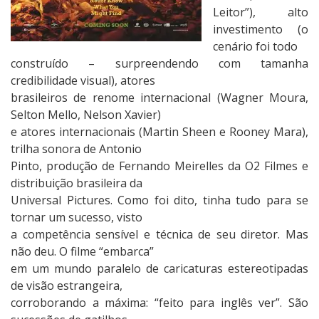
ç
Leitor”), alto
a
investimento (o
V
cenário foi todo
e
construído – surpreendendo com tamanha
m
credibilidade visual), atores
d
brasileiros de renome internacional (Wagner Moura,
o
Selton Mello, Nelson Xavier)
L
e atores internacionais (Martin Sheen e Rooney Mara),
i
trilha sonora de Antonio
x
Pinto, produção de Fernando Meirelles da O2 Filmes e
o
distribuição brasileira da
Universal Pictures. Como foi dito, tinha tudo para se
tornar um sucesso, visto
a competência sensível e técnica de seu diretor. Mas
não deu. O filme “embarca”
em um mundo paralelo de caricaturas estereotipadas
de visão estrangeira,
corroborando a máxima: “feito para inglês ver”. São