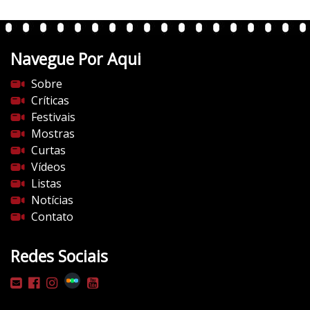
e
n
t
Navegue Por Aqui
e
s
Sobre
d
Críticas
o
Festivais
c
Mostras
i
Curtas
n
Vídeos
e
Listas
m
Notícias
a
Contato
.
c
Redes Sociais
o
m
/