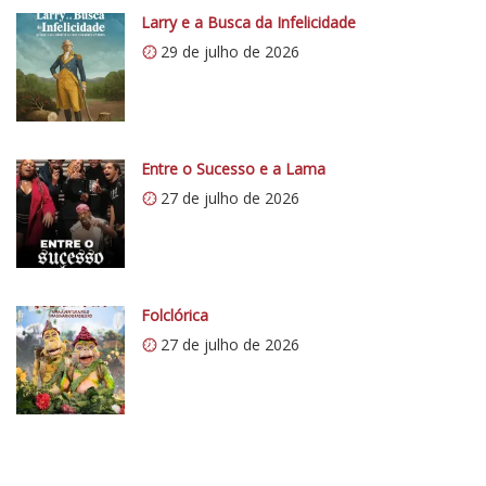
p
Larry e a Busca da Infelicidade
r
s
í
29 de julho de 2026
:
t
/
i
/
c
i
o
0
Entre o Sucesso e a Lama
5
.
27 de julho de 2026
1
w
p
.
c
Folclórica
o
27 de julho de 2026
m
/
v
e
r
t