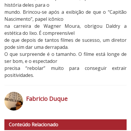
história deles para o
mundo. Brincou-se após a exibição de que o “Capitão
Nascimento”, papel icônico
na carreira de Wagner Moura, obrigou Daldry a
estética do lixo. É compreensível
de que depois de tantos filmes de sucesso, um diretor
pode sim dar uma derrapada.
O que surpreende é o tamanho. O filme está longe de
ser bom, e o espectador
precisa “rebolar” muito para conseguir extrair
positividades.
2
N
o
Fabricio Duque
t
a
h
d
t
o
Conteúdo Relacionado
t
C