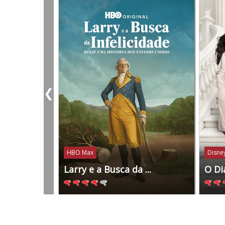
❮
HBO Max
Disney
Larry e a Busca da ...
O Di