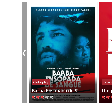
❮
Globoplay
Telec
Barba Ensopada de S...
Um 