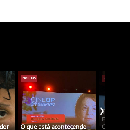
Notícias
Vídeos
Notíc
❯
Tudo Sobr
Filmes co
edor
O que está acontecendo
Cristina 