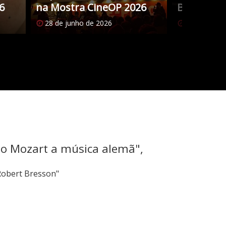
6
na Mostra CineOP 2026
Brasileiro
28 de junho de 2026
27 de junho
mo Mozart a música alemã",
Robert Bresson"