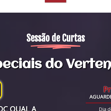
Sessão de Curtas
eciais do Verte
P
AGUARD
OC QUAL A
Dia d