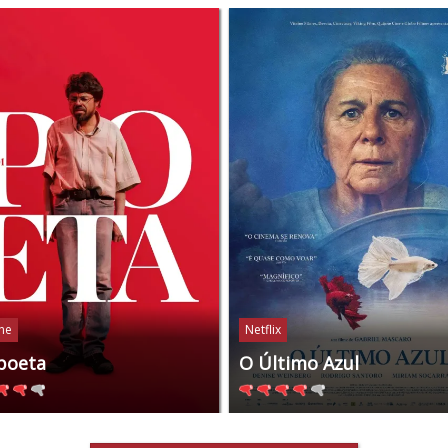
ine
Netflix
poeta
O Último Azul