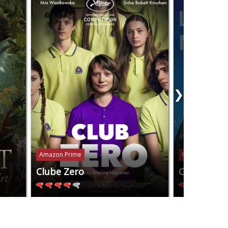
❯
Amazon Prime
Mubi
Clube Zero
Os Anos N