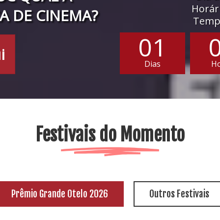
Horári
A DE CINEMA?
Tempo
01
i
Dias
H
Festivais do Momento
Prêmio Grande Otelo 2026
Outros Festivais