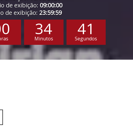
o de exibição:
09:00:00
 de exibição:
23:59:59
00
34
39
oras
Minutos
Segundos