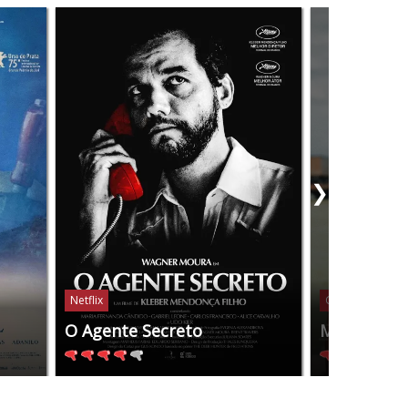
❯
Netflix
Globoplay
O Agente Secreto
Manas