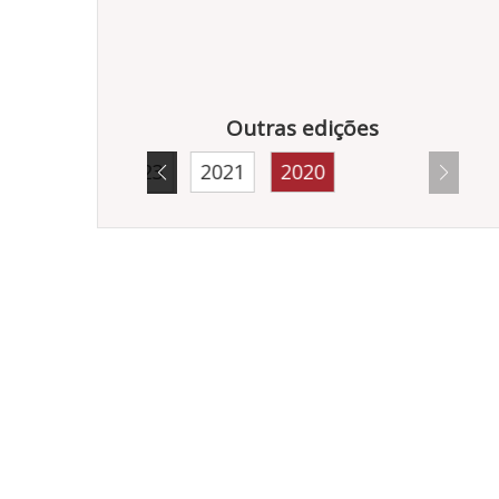
Outras edições
5
2024
2023
2021
2020
5085