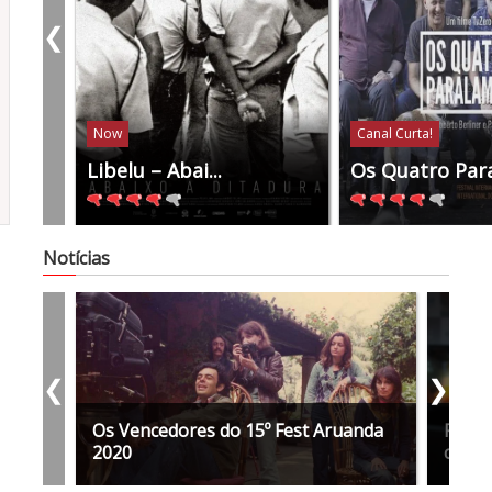
❮
Now
Canal Curta!
Libelu – Abai...
Os Quatro Par
Notícias
❮
❯
Os Vencedores do 15º Fest Aruanda
Fest 
2020
conve