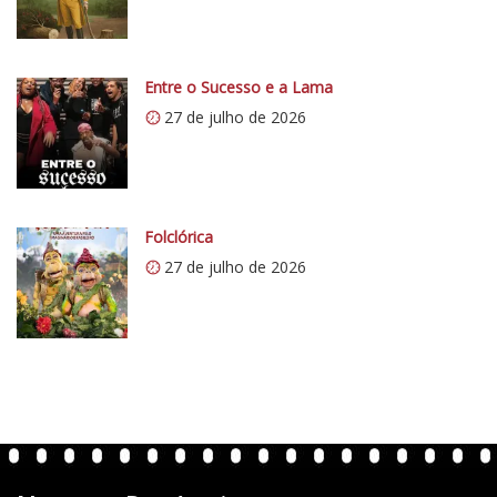
/
i
0
Entre o Sucesso e a Lama
.
27 de julho de 2026
w
p
.
c
o
Folclórica
m
27 de julho de 2026
/
v
e
r
t
e
n
t