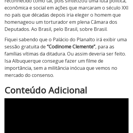
reconhecido como tal, pois sintetizou uma luta política,
econômica e social em ações que marcaram o século XXI
no país que décadas depois iria eleger o homem que
homenageou um torturador em plena Câmara dos
Deputados. Ao Brasil, pelo Brasil, sobre Brasil.
Fiquei sabendo que o Palácio do Planalto irá exibir uma
sessão gratuita de
“Codinome Clemente”
, para as
famílias vítimas da ditadura. Ou assim deveria ser feito.
Isa Albuquerque consegue fazer um filme de
importância, sem a militância inócua que vemos no
mercado do consenso.
3
Conteúdo Adicional
N
o
t
a
d
o