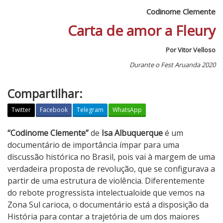
Codinome Clemente
Carta de amor a Fleury
Por Vitor Velloso
Durante o Fest Aruanda 2020
Compartilhar:
Twitter
Facebook
Telegram
WhatsApp
C
“Codinome Clemente”
de
Isa Albuquerque
é um
o
documentário de importância ímpar para uma
d
discussão histórica no Brasil, pois vai à margem de uma
i
verdadeira proposta de revolução, que se configurava a
n
partir de uma estrutura de violência. Diferentemente
o
do rebote progressista intelectualoide que vemos na
m
Zona Sul carioca, o documentário está a disposição da
e
História para contar a trajetória de um dos maiores