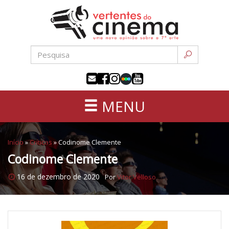
Uma
Pular
nova
para
opinião
o
sobre
conteúdo
a
sétima
arte
MENU
Início
»
Críticas
»
Codinome Clemente
Codinome Clemente
16 de dezembro de 2020
Por
Vitor Velloso