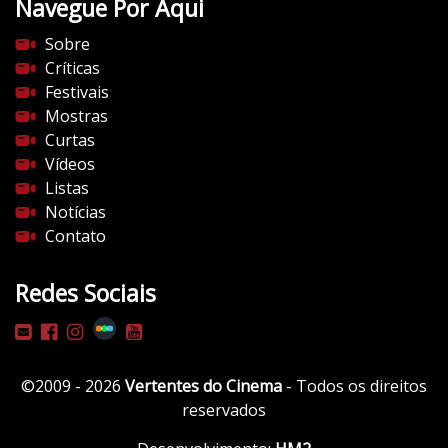
Navegue Por Aqui
e
s
Sobre
d
Críticas
o
Festivais
c
Mostras
i
Curtas
n
Vídeos
e
Listas
m
Notícias
a
Contato
.
c
Redes Sociais
o
m
/
w
©2009 - 2026
Vertentes do Cinema
- Todos os direitos
p
reservados
-
c