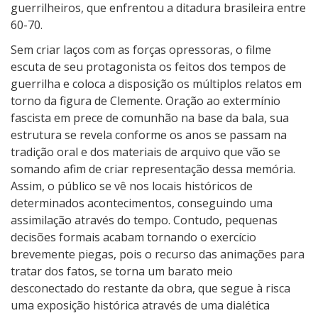
C
guerrilheiros, que enfrentou a ditadura brasileira entre
l
60-70.
e
Sem criar laços com as forças opressoras, o filme
m
escuta de seu protagonista os feitos dos tempos de
e
guerrilha e coloca a disposição os múltiplos relatos em
n
torno da figura de Clemente. Oração ao extermínio
t
fascista em prece de comunhão na base da bala, sua
e
estrutura se revela conforme os anos se passam na
tradição oral e dos materiais de arquivo que vão se
somando afim de criar representação dessa memória.
Assim, o público se vê nos locais históricos de
determinados acontecimentos, conseguindo uma
assimilação através do tempo. Contudo, pequenas
decisões formais acabam tornando o exercício
brevemente piegas, pois o recurso das animações para
tratar dos fatos, se torna um barato meio
desconectado do restante da obra, que segue à risca
uma exposição histórica através de uma dialética