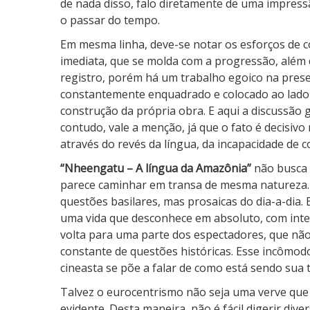
de nada disso, falo diretamente de uma impres
í
o passar do tempo.
n
Em mesma linha, deve-se notar os esforços de 
g
imediata, que se molda com a progressão, além 
u
registro, porém há um trabalho egoico na presen
a
constantemente enquadrado e colocado ao lado 
d
construção da própria obra. E aqui a discussão 
a
contudo, vale a menção, já que o fato é decisivo 
A
através do revés da língua, da incapacidade de 
m
a
“Nheengatu – A língua da Amazônia”
não busca 
z
parece caminhar em transa de mesma natureza. 
ô
questões basilares, mas prosaicas do dia-a-dia. 
n
uma vida que desconhece em absoluto, com inte
i
volta para uma parte dos espectadores, que nã
a
constante de questões históricas. Esse incômod
cineasta se põe a falar de como está sendo sua 
Talvez o eurocentrismo não seja uma verve que 
evidente. Desta maneira, não é fácil digerir dive