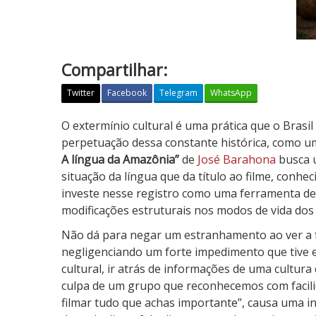
Compartilhar:
Twitter
Facebook
Telegram
WhatsApp
N
O extermínio cultural é uma prática que o Brasi
h
perpetuação dessa constante histórica, como u
e
A língua da Amazônia”
de
José Barahona
busca u
e
situação da língua que da título ao filme, con
n
investe nesse registro como uma ferramenta de
g
modificações estruturais nos modos de vida dos
a
Não dá para negar um estranhamento ao ver a fa
t
negligenciando um forte impedimento que tive e
u
cultural, ir atrás de informações de uma cultu
–
culpa de um grupo que reconhecemos com facilid
A
filmar tudo que achas importante”, causa uma inv
l