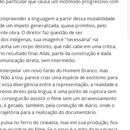
são particular que causa um incômodo progressivo com
compreender a linguagem a partir dessa mutabilidade
de um ímpeto generalizada, quase primitivo, pelo
te obra. O diretor faz questão de ser
dos indígenas, sua imagem é “necessária” na
ganha um corpo distinto, que não cabe em uma crítica,
no resultado final. Aliás, parte da construção é dada
comunicação direta, sem intermédio.
interpelar um novo fardo do Homem Branco, mas
Não à toa, parece criar uma espécie de exotismo para
E essa divergência entre a representação, a realidade e
resse direto pela língua, é uma ponto de ruptura sem
o conseguirão assistir o filme sem um atravessamento
o, é gerado, também, pela condução de diário, onde o
trajetória para a realização do documentário.
pulsa no ferro do cineasta, mas em sua produção, fica
rsas escolhas do filme. Se o povo é o mito da burguesia,