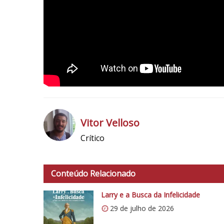
Vitor Velloso
Crítico
h
t
t
Conteúdo Relacionado
p
s
Larry e a Busca da Infelicidade
:
29 de julho de 2026
/