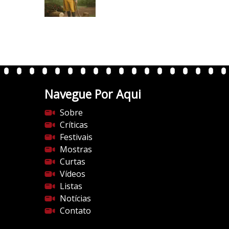
/
i
0
.
w
p
.
Navegue Por Aqui
c
o
Sobre
m
Críticas
/
Festivais
v
Mostras
e
Curtas
r
Vídeos
t
Listas
e
Notícias
n
Contato
t
e