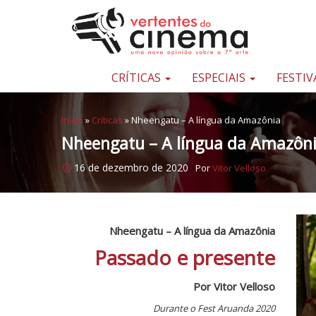
Pular para o conteúdo
Uma
nova
opinião
CRÍTICAS
ESPECIAIS
FESTIV
sobre
a
Início
»
Críticas
»
Nheengatu – A língua da Amazônia
sétima
Nheengatu – A língua da Amazôn
arte
16 de dezembro de 2020
Por
Vitor Velloso
Nheengatu – A língua da Amazônia
Passado e presente
Por Vitor Velloso
Durante o Fest Aruanda 2020