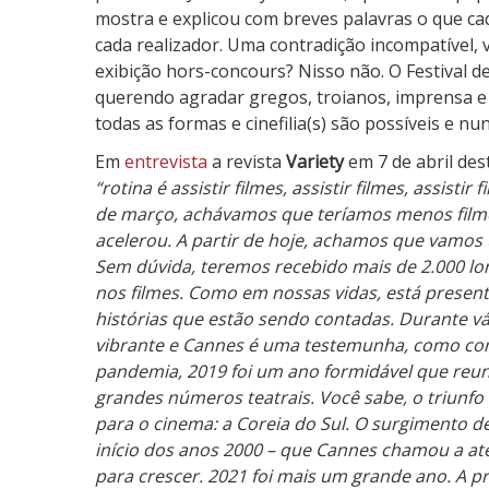
O
mostra e explicou com breves palavras o que c
f
cada realizador. Uma contradição incompatível, 
i
exibição hors-concours? Nisso não. O Festival
c
querendo agradar gregos, troianos, imprensa e p
i
todas as formas e cinefilia(s) são possíveis e nun
a
Em
entrevista
a revista
Variety
em 7 de abril des
l
“rotina é assistir filmes, assistir filmes, assistir
d
de março, achávamos que teríamos menos filme
o
acelerou. A partir de hoje, achamos que vamos u
F
Sem dúvida, teremos recebido mais de 2.000 l
e
nos filmes. Como em nossas vidas, está present
s
histórias que estão sendo contadas. Durante vár
t
vibrante e Cannes é uma testemunha, como co
i
pandemia, 2019 foi um ano formidável que reun
v
grandes números teatrais. Você sabe, o triunfo 
a
para o cinema: a Coreia do Sul. O surgimento 
l
início dos anos 2000 – que Cannes chamou a ate
d
para crescer. 2021 foi mais um grande ano. A p
e