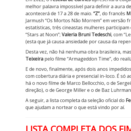
melhor palavra impossível para definir a aura de
acontecerá de 17 a 28 de maio.
“Z”
, do francês
Mi
Jarmush “Os Mortos Não Morrem” em versão franc
estatísticas, três cineastas mulheres participa
“Stars at Noon”;
Valeria Bruni Tedeschi
, com “L
(esta que já causa ansiedade por causa da reperc
Desta vez, não há nenhuma obra brasileira, m
Teixeira
pelo filme “Armageddon Time”, do reali
E de novo, finalmente, após dois anos impedido
com cobertura diária e presencial in-loco. É só
há o novo filme de Marco Bellocchio, o de Serge
direção), o de George Miller e o de Baz Luhrmann
A seguir, a lista completa da seleção oficial do
Fe
que ajudam a nortear o que está vindo por aí.
LISTA COMPLETA DOS FI