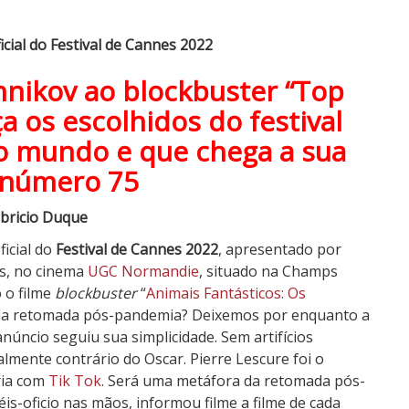
cial do Festival de Cannes 2022
ennikov ao blockbuster “Top
a os escolhidos do festival
o mundo e que chega a sua
 número 75
bricio Duque
ficial do
Festival de Cannes 2022
, apresentado por
ris, no cinema
UGC Normandie
, situado na Champs
 o filme
blockbuster
“
Animais Fantásticos: Os
 da retomada pós-pandemia? Deixemos por enquanto a
núncio seguiu sua simplicidade. Sem artifícios
talmente contrário do Oscar. Pierre Lescure foi o
ria com
Tik Tok
. Será uma metáfora da retomada pós-
s-oficio nas mãos, informou filme a filme de cada