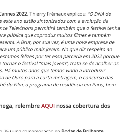
 Cannes 2022
, Thierry Frémaux explicou:
“O DNA de
s este ano estão sintonizados com a evolução da
nce Televisions permitirá também que o festival tenha
sora pública que coproduz muitos filmes e também
senta. A Brut, por sua vez, é uma nova empresa de
para um público mais jovem. No que diz respeito ao
estamos felizes por ter essa parceria em 2022 porque
ornar o festival “mais jovem”, trata-se de acolher os
s. Há muitos anos que temos vindo a introduzir
lma de Ouro para a curta-metragem, o concurso das
hé du Film, o programa de residência em Paris, bem
chega, relembre
AQUI
nossa cobertura dos
ão 75 (uma comemoração de
Bodas de Brilhante
–