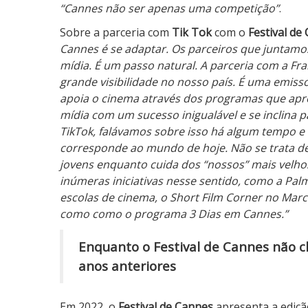
“Cannes não ser apenas uma competição”
.
C
a
Sobre a parceria com
Tik Tok
com o
Festival de
n
Cannes é se adaptar. Os parceiros que juntamo
n
mídia. É um passo natural. A parceria com a Fra
e
grande visibilidade no nosso país. É uma emis
s
apoia o cinema através dos programas que apre
2
mídia com um sucesso inigualável e se inclina 
0
TikTok, falávamos sobre isso há algum tempo e 
2
corresponde ao mundo de hoje. Não se trata de t
2
jovens enquanto cuida dos “nossos” mais velho
inúmeras iniciativas nesse sentido, como a Pa
escolas de cinema, o Short Film Corner no Marc
como como o programa 3 Dias em Cannes.”
Enquanto o Festival de Cannes não 
anos anteriores
Em 2022, o
Festival de Cannes
apresenta a ediç