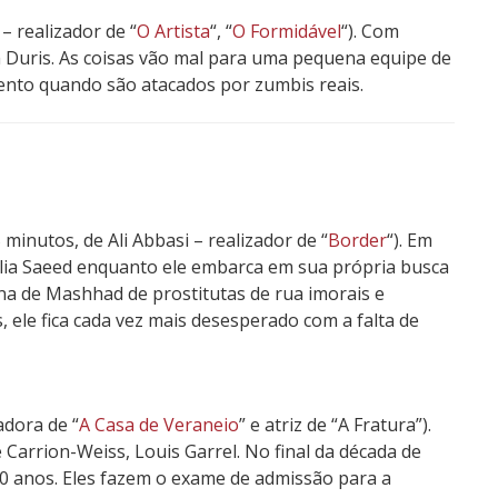
– realizador de “
O Artista
“, “
O Formidável
“). Com
n Duris. As coisas vão mal para uma pequena equipe de
ento quando são atacados por zumbis reais.
minutos, de Ali Abbasi – realizador de “
Border
“). Em
ia Saeed enquanto ele embarca em sua própria busca
iana de Mashhad de prostitutas de rua imorais e
, ele fica cada vez mais desesperado com a falta de
adora de “
A Casa de Veraneio
” e atriz de “A Fratura”).
 Carrion-Weiss, L
ouis Garrel.
No final da década de
 20 anos. Eles fazem o exame de admissão para a