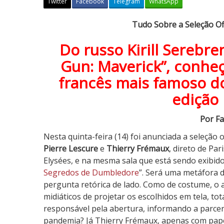
Twitter
Facebook
Telegram
WhatsApp
T
Tudo Sobre a Seleção Ofi
u
Do russo Kirill Serebr
d
o
Gun: Maverick”, conheç
S
francês mais famoso d
o
edição
b
r
Por Fa
e
a
Nesta quinta-feira (14) foi anunciada a seleção o
S
Pierre Lescure
e
Thierry Frémaux
, direto de Pa
e
Elysées, e na mesma sala que está sendo exibido
l
Segredos de Dumbledore
”. Será uma metáfora
e
pergunta retórica de lado. Como de costume, o a
ç
midiáticos de projetar os escolhidos em tela, to
ã
responsável pela abertura, informando a parce
o
pandemia? Já Thierry Frémaux, apenas com papéi