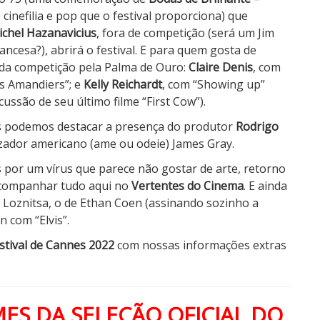
 cinefilia e pop que o festival proporciona) que
chel Hazanavicius
, fora de competição (será um Jim
esa?), abrirá o festival. E para quem gosta de
m da competição pela Palma de Ouro:
Claire Denis
, com
es Amandiers”; e
Kelly Reichardt
, com “Showing up”
ussão de seu último filme “First Cow”).
as podemos destacar a presença do produtor
Rodrigo
zador americano (ame ou odeie) James Gray.
s por um vírus que parece não gostar de arte, retorno
 acompanhar tudo aqui no
Vertentes do Cinema
. E ainda
i Loznitsa, o de Ethan Coen (assinando sozinho a
 com “Elvis”.
stival de Cannes 2022
com nossas informações extras
MES DA SELEÇÃO OFICIAL DO