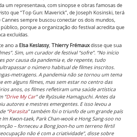
ada um representava, com sinopse e obras famosas de
visto que “Top Gun: Maverick”, de Joseph Kosinski, terá
 de Cannes sempre buscou conectar os dois mundos,
úblico, porque a organização do festival acredita que
ca excluídas.
te ano a
Elsa Keslassy
,
Thierry Frémaux
disse que sua
 filmes”. Sim, um curador de festival “sofre”. “No início
s por causa da pandemia e, de repente, tudo
ltrapassar o número habitual de filmes inscritos.
ongas-metragens. A pandemia não se tornou um tema
e em alguns filmes, mas sem estar no centro das
ios anos, os filmes refletiram uma saúde artística
m “
Drive My Car
” de Ryūsuke Hamaguchi. Antes da
iu autores e mestres emergentes. E isso levou a
de “
Parasita
” também foi o triunfo de um grande país
de Im Kwon-taek, Park Chan-wook e Hong Sang-soo no
nção – forneceu a Bong Joon-ho um terreno fértil
reocupação não é com a criatividade”, disse sobre