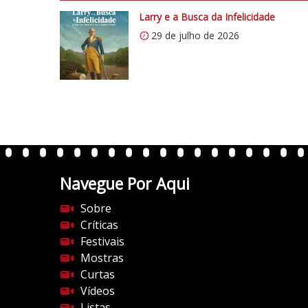
p
s
Larry e a Busca da Infelicidade
:
29 de julho de 2026
/
/
i
0
.
w
p
.
Navegue Por Aqui
c
o
Sobre
m
Críticas
/
Festivais
v
Mostras
e
Curtas
r
Vídeos
t
Listas