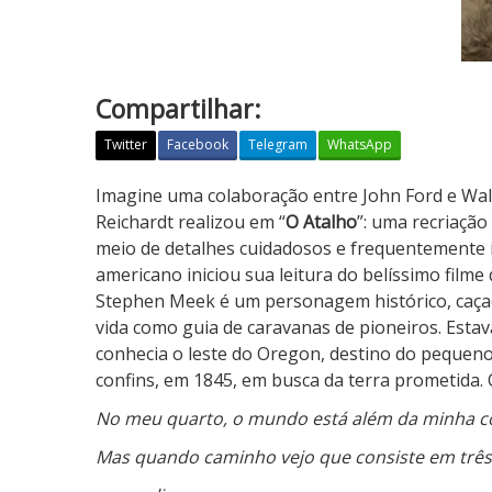
Compartilhar:
Twitter
Facebook
Telegram
WhatsApp
O
Imagine uma colaboração entre John Ford e Wall
A
Reichardt realizou em “
O Atalho
”: uma recriação
t
meio de detalhes cuidadosos e frequentemente i
a
americano iniciou sua leitura do belíssimo filme 
l
Stephen Meek é um personagem histórico, caçad
h
vida como guia de caravanas de pioneiros. Est
o
conhecia o leste do Oregon, destino do pequen
confins, em 1845, em busca da terra prometida.
No meu quarto, o mundo está além da minha 
Mas quando caminho vejo que consiste em três