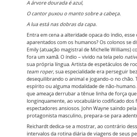
A árvore dourada é azul,
O cantor puxou o manto sobre a cabeça.
A lua está nas dobras da capa.
Entra em cena a alteridade opaca do índio, esse
aparentados com os humanos? Os colonos se di
Emily (atuação magistral de Michelle Williams)
fora um xamã. O índio – vivido na tela pelo
nati
sua própria língua. Artista de espetáculos de ro
team roper
, sua especialidade era perseguir bez
desequilibrando o animal e jogando-o no chão. 
espírito ou alguma modalidade de não-humano. 
que ameaça derrubar a tênue linha de força qu
longinquamente, ao vocabulário codificado dos 
espectadores ansiosos. John Wayne saindo pela 
protagonista masculino, prepara-se para adentr
Reichardt dedica-se a mostrar, ao contrário de
intervalos da rotina diária de viagens de seus 