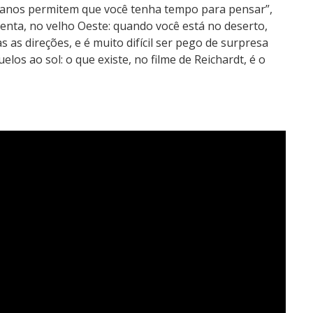
planos permitem que você tenha tempo para pensar”,
 lenta, no velho Oeste: quando você está no deserto,
s as direções, e é muito difícil ser pego de surpresa
los ao sol: o que existe, no filme de Reichardt, é o