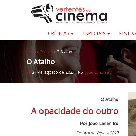
Pular para o conteúdo
Uma
nova
opinião
CRÍTICAS
ESPECIAIS
FESTIV
sobre
a
Início
»
Críticas
»
O Atalho
sétima
O Atalho
arte
21 de agosto de 2021
Por
João Lanari Bo
O Atalho
A opacidade do outro
Por João Lanari Bo
Festival de Veneza 2010