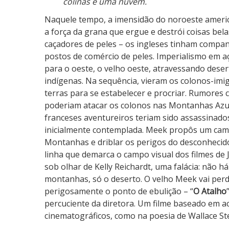
colinas e uma nuvem.
Naquele tempo, a imensidão do noroeste american
a força da grana que ergue e destrói coisas bela
caçadores de peles – os ingleses tinham compa
postos de comércio de peles. Imperialismo em a
para o oeste, o velho oeste, atravessando deser
indígenas. Na sequência, vieram os colonos-imi
terras para se estabelecer e procriar. Rumores 
poderiam atacar os colonos nas Montanhas Azui
franceses aventureiros teriam sido assassinado
inicialmente contemplada. Meek propôs um cami
Montanhas e driblar os perigos do desconhecido:
linha que demarca o campo visual dos filmes de J
sob olhar de Kelly Reichardt, uma falácia: não h
montanhas, só o deserto. O velho Meek vai perd
perigosamente o ponto de ebulição – “
O Atalho
percuciente da diretora. Um filme baseado em a
cinematográficos, como na poesia de Wallace St