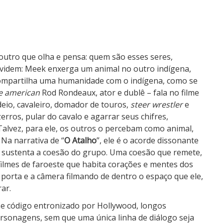
 outro que olha e pensa: quem são esses seres,
videm: Meek enxerga um animal no outro indígena,
 compartilha uma humanidade com o indígena, como se
ve american
Rod Rondeaux, ator e dublê – fala no filme
deio, cavaleiro, domador de touros,
steer wrestler
e
erros, pular do cavalo e agarrar seus chifres,
Talvez, para ele, os outros o percebam como animal,
Na narrativa de “
O Atalho
”, ele é o acorde dissonante
e sustenta a coesão do grupo. Uma coesão que remete,
filmes de faroeste que habita corações e mentes dos
porta e a câmera filmando de dentro o espaço que ele,
ar.
sse código entronizado por Hollywood, longos
personagens, sem que uma única linha de diálogo seja