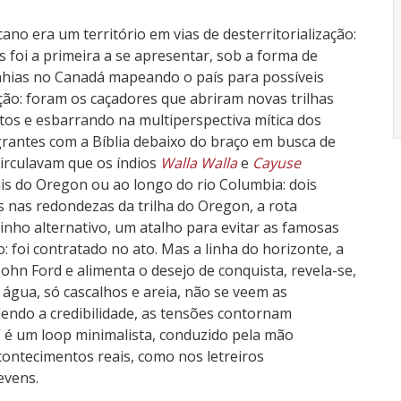
o era um território em vias de desterritorialização:
s foi a primeira a se apresentar, sob a forma de
nhias no Canadá mapeando o país para possíveis
ção: foram os caçadores que abriram novas trilhas
tos e esbarrando na multiperspectiva mítica dos
grantes com a Bíblia debaixo do braço em busca de
circulavam que os índios
Walla Walla
e
Cayuse
s do Oregon ou ao longo do rio Columbia: dois
s nas redondezas da trilha do Oregon, a rota
nho alternativo, um atalho para evitar as famosas
 foi contratado no ato. Mas a linha do horizonte, a
ohn Ford e alimenta o desejo de conquista, revela-se,
á água, só cascalhos e areia, não se veem as
endo a credibilidade, as tensões contornam
” é um loop minimalista, conduzido pela mão
contecimentos reais, como nos letreiros
evens.