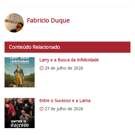
3
N
o
Fabricio Duque
t
a
h
d
t
o
Conteúdo Relacionado
t
C
p
Larry e a Busca da Infelicidade
r
s
í
29 de julho de 2026
:
t
/
i
/
c
i
o
0
Entre o Sucesso e a Lama
5
.
27 de julho de 2026
1
w
p
.