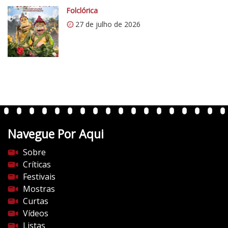
c
Folclórica
o
27 de julho de 2026
m
/
v
e
r
t
e
n
t
Navegue Por Aqui
e
s
Sobre
d
Críticas
o
Festivais
c
Mostras
i
Curtas
n
Vídeos
e
Listas