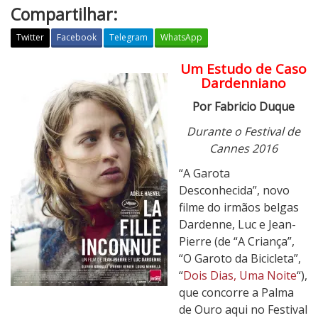
Compartilhar:
Twitter
Facebook
Telegram
WhatsApp
Um Estudo de Caso
A
Dardenniano
G
a
Por Fabricio Duque
r
Durante o Festival de
o
Cannes 2016
t
a
“A Garota
D
Desconhecida”, novo
e
filme do irmãos belgas
s
Dardenne, Luc e Jean-
c
Pierre (de “A Criança”,
o
“O Garoto da Bicicleta”,
n
“
Dois Dias, Uma Noite
“),
h
que concorre a Palma
e
de Ouro aqui no Festival