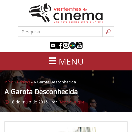
Uma
Pular
nova
para
opinião
o
sobre
conteúdo
a
sétima
arte
MENU
Início
»
Críticas
»
A Garota Desconhecida
A Garota Desconhecida
18 de maio de 2016
Por
Fabricio Duque