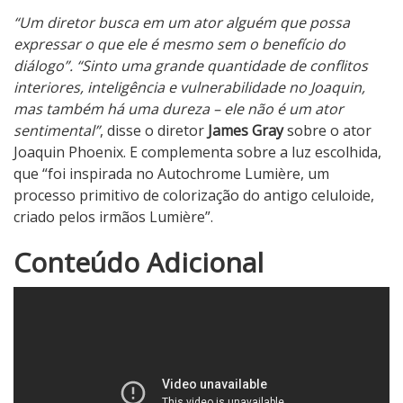
k
“Um diretor busca em um ator alguém que possa
expressar o que ele é mesmo sem o benefício do
diálogo”. “Sinto uma grande quantidade de conflitos
interiores, inteligência e vulnerabilidade no Joaquin,
mas também há uma dureza – ele não é um ator
sentimental”
, disse o diretor
James Gray
sobre o ator
Joaquin Phoenix. E complementa sobre a luz escolhida,
que “foi inspirada no Autochrome Lumière, um
processo primitivo de colorização do antigo celuloide,
criado pelos irmãos Lumière”.
2
Conteúdo Adicional
N
o
t
a
d
o
C