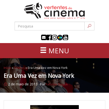
Uma
Pular
nova
para
opinião
o
sobre
conteúdo
a
sétima
arte
MENU
Início
»
Críticas
»
Era Uma Vez em Nova York
Era Uma Vez em Nova York
2 de maio de 2013
Por
Fabricio Duque