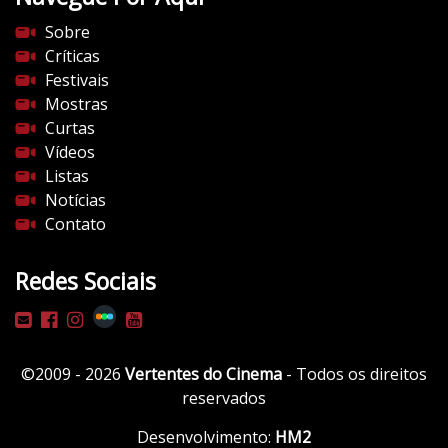
s
Sobre
d
Críticas
o
Festivais
c
Mostras
i
Curtas
n
Vídeos
e
Listas
m
Notícias
a
Contato
.
c
Redes Sociais
o
m
/
w
©2009 - 2026
Vertentes do Cinema
- Todos os direitos
p
reservados
-
c
Desenvolvimento:
HM2