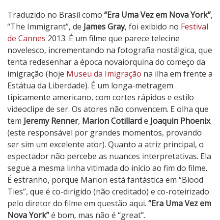
E
Traduzido no Brasil como
“Era Uma Vez em Nova York”
,
r
“The Immigrant”, de
James Gray
, foi exibido no
Festival
a
de Cannes
2013. É um filme que parece telecine
U
novelesco, incrementando na fotografia nostálgica, que
m
tenta redesenhar a época novaiorquina do começo da
a
imigração (hoje
Museu da Imigração
na ilha em frente a
V
Estátua da Liberdade). É um longa-metragem
e
tipicamente americano, com cortes rápidos e estilo
z
videoclipe de ser. Os atores não convencem. E olha que
e
tem
Jeremy Renner
,
Marion Cotillard
e
Joaquin Phoenix
m
(este responsável por grandes momentos, provando
N
ser sim um excelente ator). Quanto a atriz principal, o
o
espectador não percebe as nuances interpretativas. Ela
v
segue a mesma linha vitimada do início ao fim do filme.
a
É estranho, porque Marion está fantástica em “Blood
Y
Ties”, que é co-dirigido (não creditado) e co-roteirizado
o
pelo diretor do filme em questão aqui.
“Era Uma Vez em
r
Nova York”
é bom, mas não é “great”.