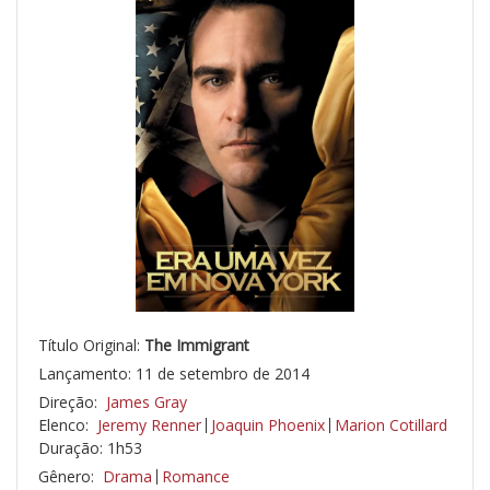
Título Original:
The Immigrant
Lançamento: 11 de setembro de 2014
Direção:
James Gray
Elenco:
Jeremy Renner
Joaquin Phoenix
Marion Cotillard
Duração: 1h53
Gênero:
Drama
Romance