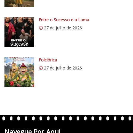
/
i
0
Entre o Sucesso e a Lama
.
27 de julho de 2026
w
p
.
c
o
Folclórica
m
27 de julho de 2026
/
v
e
r
t
e
n
t
Navegue Por Aqui
e