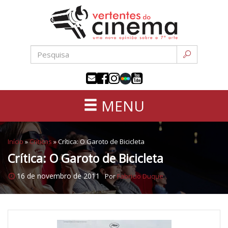
Uma
Pular
nova
para
opinião
o
sobre
conteúdo
a
sétima
arte
MENU
Início
»
Críticas
»
Crítica: O Garoto de Bicicleta
Crítica: O Garoto de Bicicleta
16 de novembro de 2011
Por
Fabricio Duque