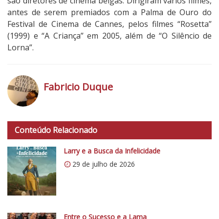
são diretores de cinema belgas. Dirigiram vários filmes,
antes de serem premiados com a Palma de Ouro do
Festival de Cinema de Cannes, pelos filmes “Rosetta”
(1999) e “A Criança” em 2005, além de “O Silêncio de
Lorna”.
Fabricio Duque
h
t
Conteúdo Relacionado
t
p
Larry e a Busca da Infelicidade
s
29 de julho de 2026
:
/
/
i
0
Entre o Sucesso e a Lama