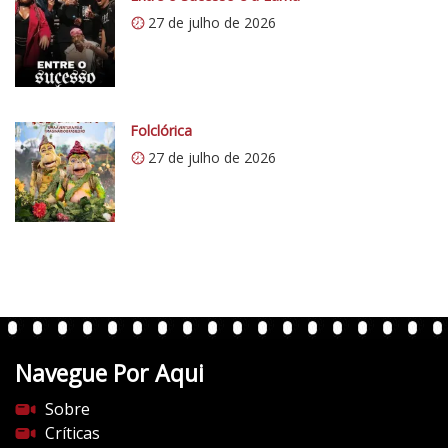
.
27 de julho de 2026
w
p
.
c
Folclórica
o
27 de julho de 2026
m
/
v
e
r
t
e
n
t
Navegue Por Aqui
e
s
Sobre
d
Críticas