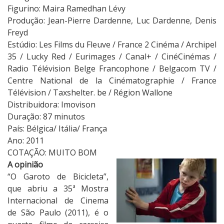
B
Figurino: Maira Ramedhan Lévy
i
Produção: Jean-Pierre Dardenne, Luc Dardenne, Denis
c
Freyd
i
Estúdio: Les Films du Fleuve / France 2 Cinéma / Archipel
c
35 / Lucky Red / Eurimages / Canal+ / CinéCinémas /
l
Radio Télévision Belge Francophone / Belgacom TV /
e
Centre National de la Cinématographie / France
t
Télévision / Taxshelter. be / Région Wallone
a
Distribuidora: Imovison
Duração: 87 minutos
País: Bélgica/ Itália/ França
Ano: 2011
COTAÇÃO: MUITO BOM
A opinião
“O Garoto de Bicicleta”,
que abriu a 35ª Mostra
Internacional de Cinema
de São Paulo (2011), é o