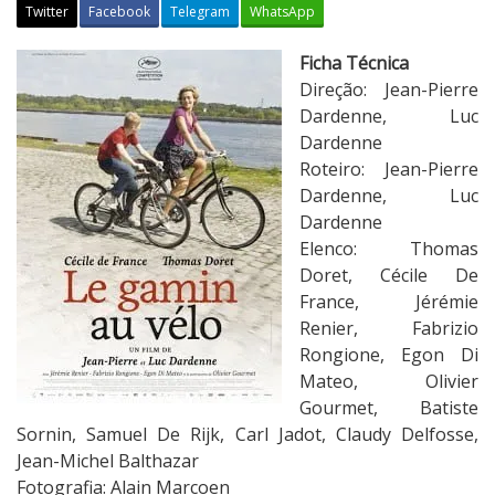
Twitter
Facebook
Telegram
WhatsApp
C
Ficha Técnica
r
Direção: Jean-Pierre
í
Dardenne, Luc
t
Dardenne
i
Roteiro: Jean-Pierre
c
Dardenne, Luc
a
Dardenne
:
Elenco: Thomas
O
Doret, Cécile De
G
France, Jérémie
a
Renier, Fabrizio
r
Rongione, Egon Di
o
Mateo, Olivier
t
Gourmet, Batiste
o
Sornin, Samuel De Rijk, Carl Jadot, Claudy Delfosse,
d
Jean-Michel Balthazar
e
Fotografia: Alain Marcoen