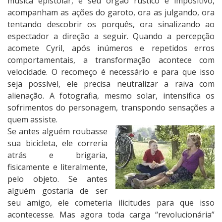
música epistolar, e seu órgão rústico e impositivo,
acompanham as ações do garoto, ora as julgando, ora
tentando descobrir os porquês, ora sinalizando ao
espectador a direção a seguir. Quando a percepção
acomete Cyril, após inúmeros e repetidos erros
comportamentais, a transformação acontece com
velocidade. O recomeço é necessário e para que isso
seja possível, ele precisa neutralizar a raiva com
alienação. A fotografia, mesmo solar, intensifica os
sofrimentos do personagem, transpondo sensações a
quem assiste.
Se antes alguém roubasse
sua bicicleta, ele correria
atrás e brigaria,
fisicamente e literalmente,
pelo objeto. Se antes
alguém gostaria de ser
seu amigo, ele cometeria ilicitudes para que isso
acontecesse. Mas agora toda carga “revolucionária”