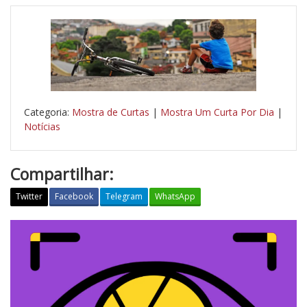
Categoria:
Mostra de Curtas
|
Mostra Um Curta Por Dia
|
Notícias
Compartilhar:
Twitter
Facebook
Telegram
WhatsApp
T
u
d
o
S