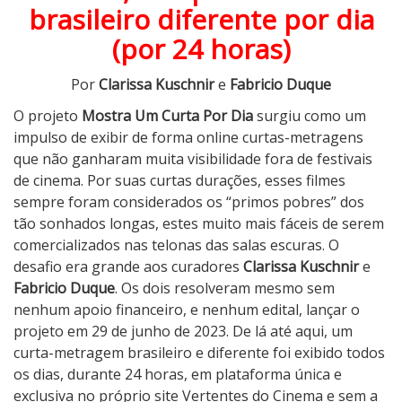
brasileiro diferente por dia
o
r
(por 24 horas)
D
i
Por
Clarissa Kuschnir
e
Fabricio Duque
a
O projeto
Mostra Um Curta Por Dia
surgiu como um
:
impulso de exibir de forma online curtas-metragens
A
que não ganharam muita visibilidade fora de festivais
R
de cinema. Por suas curtas durações, esses filmes
e
sempre foram considerados os “primos pobres” dos
p
tão sonhados longas, estes muito mais fáceis de serem
e
comercializados nas telonas das salas escuras. O
s
desafio era grande aos curadores
Clarissa Kuschnir
e
c
Fabricio Duque
. Os dois resolveram mesmo sem
a
nenhum apoio financeiro, e nenhum edital, lançar o
g
projeto em 29 de junho de 2023. De lá até aqui, um
e
curta-metragem brasileiro e diferente foi exibido todos
m
os dias, durante 24 horas, em plataforma única e
2
exclusiva no próprio site Vertentes do Cinema e sem a
0