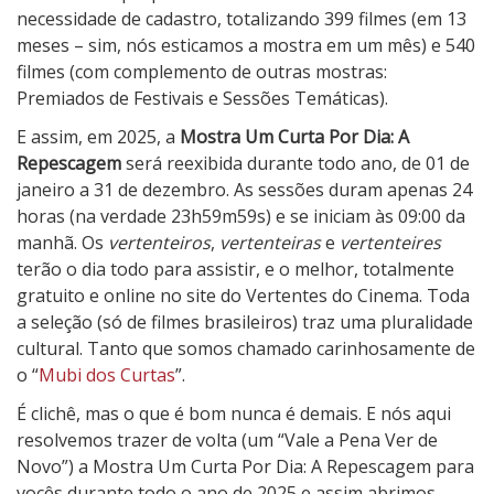
necessidade de cadastro, totalizando 399 filmes (em 13
2
meses – sim, nós esticamos a mostra em um mês) e 540
5
filmes (com complemento de outras mostras:
Premiados de Festivais e Sessões Temáticas).
E assim, em 2025, a
Mostra Um Curta Por Dia: A
Repescagem
será reexibida durante todo ano, de 01 de
janeiro a 31 de dezembro. As sessões duram apenas 24
horas (na verdade 23h59m59s) e se iniciam às 09:00 da
manhã. Os
vertenteiros
,
vertenteiras
e
vertenteires
terão o dia todo para assistir, e o melhor, totalmente
gratuito e online no site do Vertentes do Cinema. Toda
a seleção (só de filmes brasileiros) traz uma pluralidade
cultural. Tanto que somos chamado carinhosamente de
o “
Mubi dos Curtas
”.
É clichê, mas o que é bom nunca é demais. E nós aqui
resolvemos trazer de volta (um “Vale a Pena Ver de
Novo”) a Mostra Um Curta Por Dia: A Repescagem para
vocês durante todo o ano de 2025 e assim abrimos