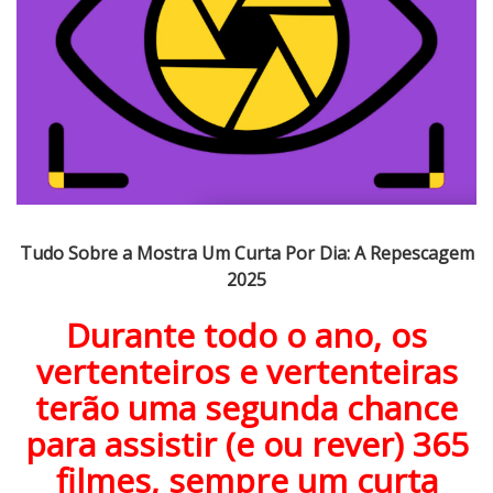
o
b
r
e
a
M
o
s
t
r
Tudo Sobre a Mostra Um Curta Por Dia: A Repescagem
a
2025
U
m
Durante todo o ano, os
C
vertenteiros e vertenteiras
u
terão uma segunda chance
r
t
para assistir (e ou rever) 365
a
filmes, sempre um curta
P