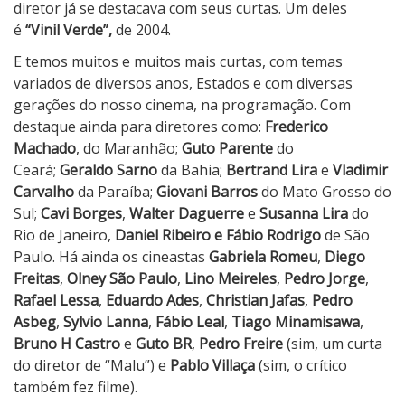
diretor já se destacava com seus curtas. Um deles
é
“Vinil Verde”,
de 2004.
E temos muitos e muitos mais curtas, com temas
variados de diversos anos, Estados e com diversas
gerações do nosso cinema, na programação. Com
destaque ainda para diretores como:
Frederico
Machado
, do Maranhão;
Guto Parente
do
Ceará;
Geraldo Sarno
da Bahia;
Bertrand Lira
e
Vladimir
Carvalho
da Paraíba;
Giovani Barros
do Mato Grosso do
Sul;
Cavi Borges
,
Walter Daguerre
e
Susanna Lira
do
Rio de Janeiro,
Daniel Ribeiro e Fábio Rodrigo
de São
Paulo. Há ainda os cineastas
Gabriela Romeu
,
Diego
Freitas
,
Olney São Paulo
,
Lino Meireles
,
Pedro Jorge
,
Rafael Lessa
,
Eduardo Ades
,
Christian Jafas
,
Pedro
Asbeg
,
Sylvio Lanna
,
Fábio Leal
,
Tiago Minamisawa
,
Bruno H Castro
e
Guto BR
,
Pedro Freire
(sim, um curta
do diretor de “Malu”) e
Pablo Villaça
(sim, o crítico
também fez filme).