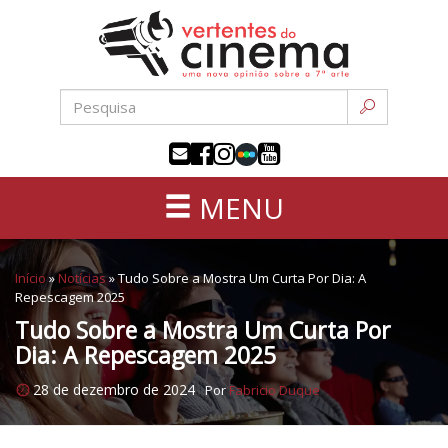
Uma
Pular
nova
para
opinião
o
sobre
conteúdo
a
sétima
arte
MENU
Início
»
Notícias
»
Tudo Sobre a Mostra Um Curta Por Dia: A
Repescagem 2025
Tudo Sobre a Mostra Um Curta Por
Dia: A Repescagem 2025
28 de dezembro de 2024
Por
Fabricio Duque