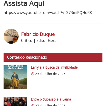
Assista Aqui
https://www.youtube.com/watch?v=S7RmiPQHdR8
5
N
o
Fabricio Duque
t
Crítico | Editor Geral
a
h
d
t
o
Conteúdo Relacionado
t
C
p
r
Larry e a Busca da Infelicidade
s
í
29 de julho de 2026
:
t
/
i
/
c
i
o
0
Entre o Sucesso e a Lama
5
.
1
27 de julho de 2026