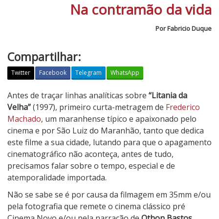
Na contramão da vida
Por Fabricio Duque
Compartilhar:
Twitter
Facebook
Telegram
WhatsApp
L
Antes de traçar linhas analíticas sobre
“Litania da
i
Velha”
(1997), primeiro curta-metragem de
Frederico
t
Machado
, um maranhense típico e apaixonado pelo
a
cinema e por São Luiz do Maranhão, tanto que dedica
n
este filme a sua cidade, lutando para que o apagamento
i
cinematográfico não aconteça, antes de tudo,
a
precisamos falar sobre o tempo, especial e de
d
atemporalidade importada.
a
Não se sabe se é por causa da filmagem em 35mm e/ou
V
pela fotografia que remete o cinema clássico pré
e
Cinema Novo e/ou pela narração de
Othon Bastos