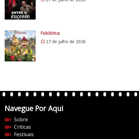
w
p
.
c
o
Folclórica
m
27 de julho de 2026
/
v
e
r
t
e
n
t
Navegue Por Aqui
e
s
Sobre
d
Críticas
o
Festivais
c