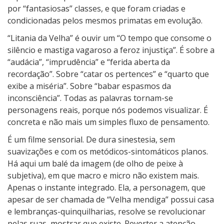
por “fantasiosas” classes, e que foram criadas e
condicionadas pelos mesmos primatas em evolução.
“Litania da Velha” é ouvir um “O tempo que consome o
silêncio e mastiga vagaroso a feroz injustiça”. É sobre a
“audácia”, “imprudência” e “ferida aberta da
recordação”. Sobre “catar os pertences” e “quarto que
exibe a miséria”. Sobre “babar espasmos da
inconsciência”. Todas as palavras tornam-se
personagens reais, porque nós podemos visualizar. É
concreta e não mais um simples fluxo de pensamento.
É um filme sensorial. De dura sinestesia, sem
suavizações e com os metódicos-sintomáticos planos.
Há aqui um balé da imagem (de olho de peixe à
subjetiva), em que macro e micro não existem mais.
Apenas o instante integrado. Ela, a personagem, que
apesar de ser chamada de “Velha mendiga” possui casa
e lembranças-quinquilharias, resolve se revolucionar
pelas ruas, mostrar que existe. Reverter a atenção,