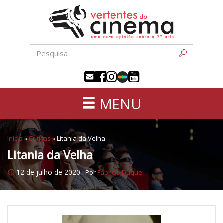
Uma
Pular
nova
para
opinião
o
sobre
conteúdo
a
sétima
arte
MENU
Início
»
Críticas
»
Litania da Velha
Litania da Velha
12 de julho de 2020
Por
Fabricio Duque