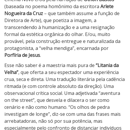
l
(baseada no poema homônimo da escritora
Arlete
h
Nogueira da Cruz
– que também assume a função de
a
Diretora de Arte), que poetiza a imagem, a
transcendendo à humanização e a uma resignação
formal da estética orgânica do olhar. E/ou, muito
provável, pela construção entregue e naturalizada da
protagonista, a “velha mendiga”, encarnada por
Porfíria de Jesus
.
Esse não saber é a maestria mais pura de
“Litania da
Velha”
, que oferta a seu espectador uma experiência
crua, seca e direta. Uma tradução literária pela cadência
ritmada (e com controle absoluto da direção). Uma
observacional crítica social. Uma adjetivada “aventura
on the street”, que desvela e dilacera o ser como
cenário e não como humano. “Os olhos de pedra
investigam de longe”, diz-se com uma das frases mais
arrebatadoras, não só por sua potência, mas
especialmente pelo confronto de distanciar indivíduos