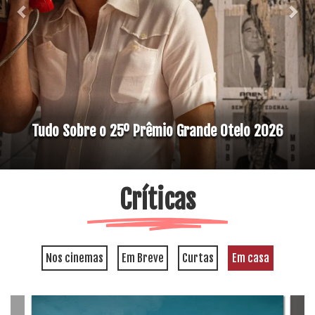
Tudo Sobre o 25º Prêmio Grande Otelo 2026
Críticas
Nos cinemas
Em Breve
Curtas
Em casa