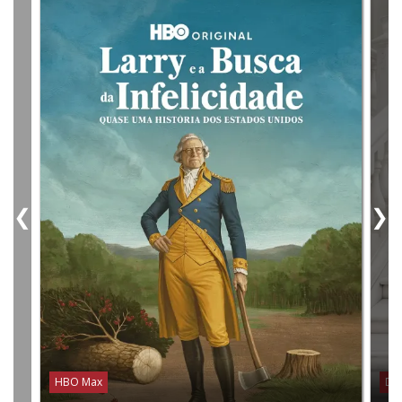
❮
❯
HBO Max
Dis