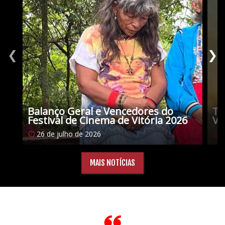
❮
❯
Balanço Geral e Vencedores do
Tu
Festival de Cinema de Vitória 2026
Vi
26 de julho de 2026
1
MAIS NOTÍCIAS
Citações