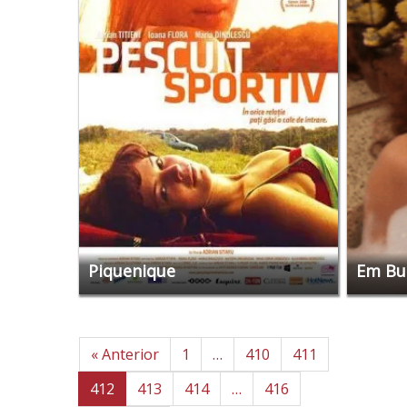
Piquenique
Em Bu
« Anterior
1
…
410
411
412
413
414
…
416