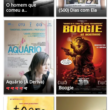
O homem que
comeu a...
(500) Dias com Ela
Aquário (À Deriva)
Boogie