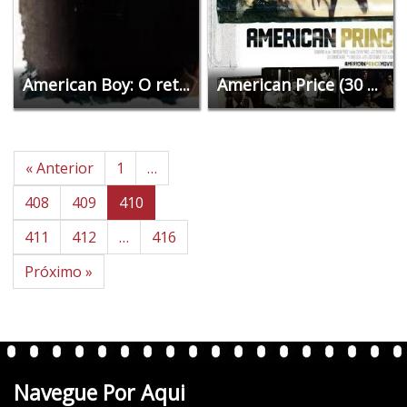
American Boy: O ret...
American Price (30 ...
« Anterior
1
…
408
409
410
411
412
…
416
Próximo »
Navegue Por Aqui