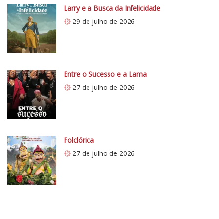
p
Larry e a Busca da Infelicidade
s
29 de julho de 2026
:
/
/
i
0
Entre o Sucesso e a Lama
.
27 de julho de 2026
w
p
.
c
Folclórica
o
27 de julho de 2026
m
/
v
e
r
t