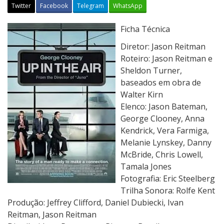
Twitter
Facebook
Telegram
WhatsApp
A
Ficha Técnica
m
Diretor: Jason Reitman
o
Roteiro: Jason Reitman e
r
Sheldon Turner,
S
baseados em obra de
e
Walter Kirn
m
Elenco: Jason Bateman,
E
George Clooney, Anna
s
Kendrick, Vera Farmiga,
c
Melanie Lynskey, Danny
a
McBride, Chris Lowell,
l
Tamala Jones
a
Fotografia: Eric Steelberg
s
Trilha Sonora: Rolfe Kent
Produção: Jeffrey Clifford, Daniel Dubiecki, Ivan
Reitman, Jason Reitman