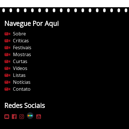
e
n
t
Navegue Por Aqui
e
s
Sobre
d
Críticas
o
Festivais
c
Mostras
i
Curtas
n
Vídeos
e
Listas
m
Notícias
a
Contato
.
c
Redes Sociais
o
m
/