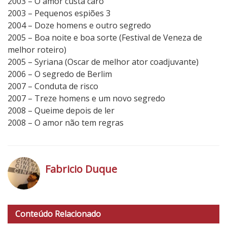
2003 – O amor custa caro
2003 – Pequenos espiões 3
2004 – Doze homens e outro segredo
2005 – Boa noite e boa sorte (Festival de Veneza de
melhor roteiro)
2005 – Syriana (Oscar de melhor ator coadjuvante)
2006 – O segredo de Berlim
2007 – Conduta de risco
2007 – Treze homens e um novo segredo
2008 – Queime depois de ler
2008 – O amor não tem regras
Fabricio Duque
h
t
Conteúdo Relacionado
t