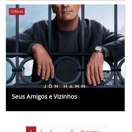
Críticas
Seus Amigos e Vizinhos
1
2
3
…
9
Próximo »