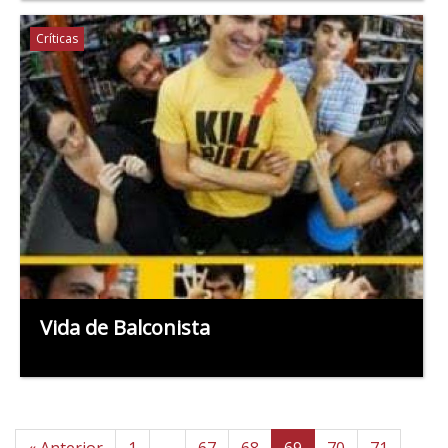
Críticas
Vida de Balconista
« Anterior
1
…
67
68
69
70
71