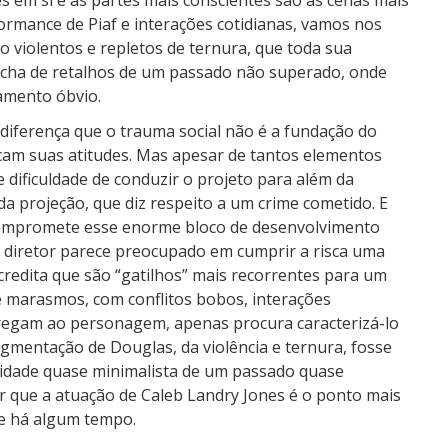
es em si e as partes mais conscientes são as cenas mais
rmance de Piaf e interações cotidianas, vamos nos
o violentos e repletos de ternura, que toda sua
olcha de retalhos de um passado não superado, onde
amento óbvio.
diferença que o trauma social não é a fundação do
icam suas atitudes. Mas apesar de tantos elementos
dificuldade de conduzir o projeto para além da
a projeção, que diz respeito a um crime cometido. E
 compromete esse enorme bloco de desenvolvimento
 diretor parece preocupado em cumprir a risca uma
credita que são “gatilhos” mais recorrentes para um
 marasmos, com conflitos bobos, interações
regam ao personagem, apenas procura caracterizá-lo
agmentação de Douglas, da violência e ternura, fosse
xidade quase minimalista de um passado quase
r que a atuação de Caleb Landry Jones é o ponto mais
ue há algum tempo.