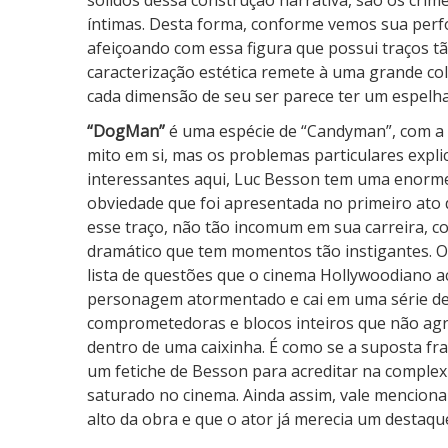
sólidos dessa construção narrativa, são os crim
íntimas. Desta forma, conforme vemos sua perfo
afeiçoando com essa figura que possui traços tã
caracterização estética remete à uma grande c
cada dimensão de seu ser parece ter um espelh
“DogMan”
é uma espécie de “Candyman”, com a 
mito em si, mas os problemas particulares expl
interessantes aqui, Luc Besson tem uma enorme 
obviedade que foi apresentada no primeiro ato d
esse traço, não tão incomum em sua carreira,
dramático que tem momentos tão instigantes. O
lista de questões que o cinema Hollywoodiano a
personagem atormentado e cai em uma série de
comprometedoras e blocos inteiros que não ag
dentro de uma caixinha. É como se a suposta fr
um fetiche de Besson para acreditar na comple
saturado no cinema. Ainda assim, vale menciona
alto da obra e que o ator já merecia um destaq