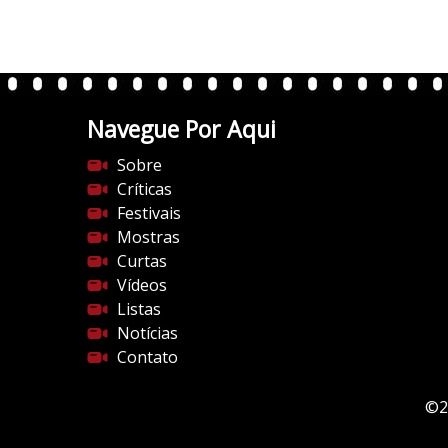
0
.
w
p
.
Navegue Por Aqui
c
o
Sobre
m
Críticas
/
Festivais
v
Mostras
e
Curtas
r
Vídeos
t
Listas
e
Notícias
n
Contato
t
e
©2
s
d