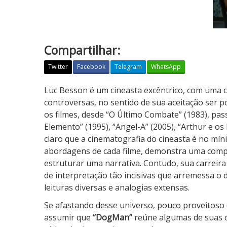
Compartilhar:
Twitter
Facebook
Telegram
WhatsApp
D
Luc Besson é um cineasta excêntrico, com uma c
o
controversas, no sentido de sua aceitação ser
g
os filmes, desde “O Último Combate” (1983), pas
M
Elemento” (1995), “Angel-A” (2005), “Arthur e os
a
claro que a cinematografia do cineasta é no míni
n
abordagens de cada filme, demonstra uma comp
estruturar uma narrativa. Contudo, sua carreira
de interpretação tão incisivas que arremessa o 
leituras diversas e analogias extensas.
Se afastando desse universo, pouco proveitoso e
assumir que
“DogMan”
reúne algumas de suas c