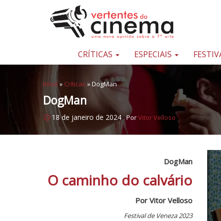
Pular para o conteúdo
Uma
nova
opinião
CRÍTICAS
ESPECIAIS
FESTIV
sobre
a
Início
»
Críticas
»
DogMan
sétima
DogMan
arte
18 de janeiro de 2024
Por
Vitor Velloso
DogMan
O caminho do calvário
Por Vitor Velloso
Festival de Veneza 2023