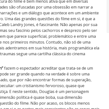
utura do filme é bem menos ativa que em diversas
idades são ofuscadas por uma obsessão em narrar a
 narrações e um diálogo que acontece em um ambiente
ro. Uma das grandes questões do filme em si, é que a
 Caleb Landry Jones, é fascinante. Não apenas por sua
mas seu fascínio pelos cachorros e desprezo pelo ser
 que parece superficial, problemático e entre uma
se nos primeiros minutos. Contudo, não só de uma
ais adentramos em sua história, mais programática ela
 traumas segue uma cartilha clássica do cinema
n”
fazem o espectador acreditar que trata-se de um
o pode ser grande quando na verdade é sobre uma
ado, que por não encontrar formas de superação,
eculiar: um cristianismo fervoroso, quase que
stiça. E neste sentido, Douglas é um personagem
imensão política é quase boba, sua dimensão
 questão do filme. Não por acaso, os blocos menos