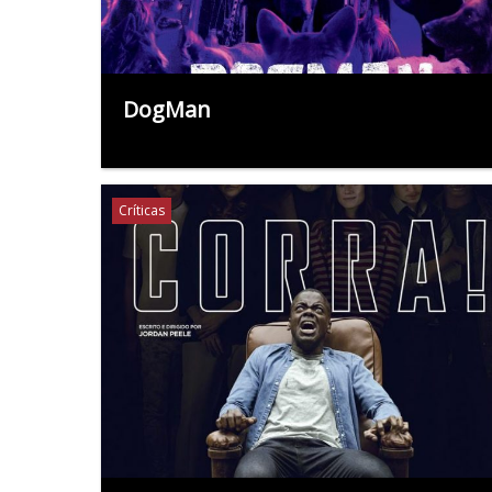
DogMan
Críticas