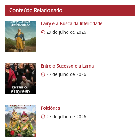
t
Conteúdo Relacionado
t
p
Larry e a Busca da Infelicidade
s
29 de julho de 2026
:
/
/
i
0
Entre o Sucesso e a Lama
.
27 de julho de 2026
w
p
.
c
o
Folclórica
m
27 de julho de 2026
/
v
e