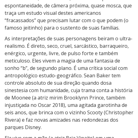
espontaneidade, de câmera próxima, quase mosca, que
traça um estudo visual destes americanos
“fracassados” que precisam lutar com o que podem (o
famoso jeitinho) para o sustento de suas famílias.
As interpretações de suas personagens beiram o ultra-
realismo. É direto, seco, cruel, sarcástico, barraqueiro,
enérgico, urgente, livre, de pulso forte e também
meticuloso. Eles vivem a magia de uma fantasia de
sonho “b”, de segundo plano. É uma crítica social com
antropológico estudo-geográfico. Sean Baker tem
controle absoluto de sua direção quando dosa
sinestesia com humanidade, cuja trama conta a história
de Moonee (a atriz mirim Brooklynn Prince, também
injustiçada no Oscar 2018), uma agitada garotinha de
seis anos, que brinca com o vizinho Scooty (Christopher
Rivera) e faz novas amizades nas redondezas dos
parques Disney.
Ela vive com a mãe (a atriz Bria Vinaite) em uma