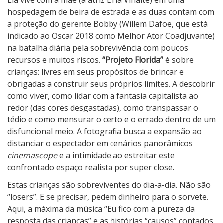
hospedagem de beira de estrada e as duas contam com
a proteção do gerente Bobby (Willem Dafoe, que está
indicado ao Oscar 2018 como Melhor Ator Coadjuvante)
na batalha diária pela sobrevivência com poucos
recursos e muitos riscos.
“Projeto Florida”
é sobre
crianças: livres em seus propósitos de brincar e
obrigadas a construir seus próprios limites. A descobrir
como viver, como lidar com a fantasia capitalista ao
redor (das cores desgastadas), como transpassar o
tédio e como mensurar o certo e o errado dentro de um
disfuncional meio. A fotografia busca a expansão ao
distanciar o espectador em cenários panorâmicos
cinemascope
e a intimidade ao estreitar este
confrontado espaço realista por super close.
Estas crianças são sobreviventes do dia-a-dia. Não são
“losers”. E se precisar, pedem dinheiro para o sorvete.
Aqui, a máxima da música “Eu fico com a pureza da
resposta das crianças” e as histórias “causos” contados