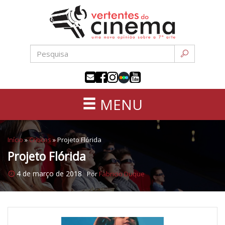
Uma
Pular
nova
para
opinião
o
sobre
conteúdo
a
sétima
arte
MENU
Início
»
Críticas
»
Projeto Flórida
Projeto Flórida
4 de março de 2018
Por
Fabricio Duque