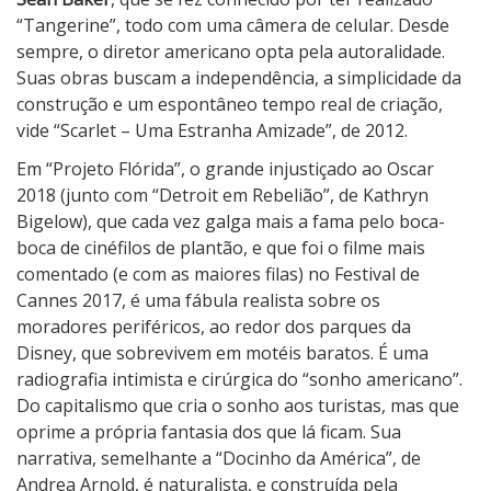
o
“Tangerine”, todo com uma câmera de celular. Desde
j
sempre, o diretor americano opta pela autoralidade.
e
Suas obras buscam a independência, a simplicidade da
t
construção e um espontâneo tempo real de criação,
o
vide “Scarlet – Uma Estranha Amizade”, de 2012.
F
Em “Projeto Flórida”, o grande injustiçado ao Oscar
l
2018 (junto com “Detroit em Rebelião”, de Kathryn
ó
Bigelow), que cada vez galga mais a fama pelo boca-
r
boca de cinéfilos de plantão, e que foi o filme mais
i
comentado (e com as maiores filas) no Festival de
d
Cannes 2017, é uma fábula realista sobre os
a
moradores periféricos, ao redor dos parques da
Disney, que sobrevivem em motéis baratos. É uma
radiografia intimista e cirúrgica do “sonho americano”.
Do capitalismo que cria o sonho aos turistas, mas que
oprime a própria fantasia dos que lá ficam. Sua
narrativa, semelhante a “Docinho da América”, de
Andrea Arnold, é naturalista, e construída pela