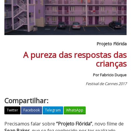
Projeto Flórida
A pureza das respostas das
crianças
Por Fabricio Duque
Festival de Cannes 2017
Compartilhar:
Twitter
Facebook
Telegram
WhatsApp
P
Precisamos falar sobre
“Projeto Flórida”
, novo filme de
r
Sean Baker
, que se fez conhecido por ter realizado