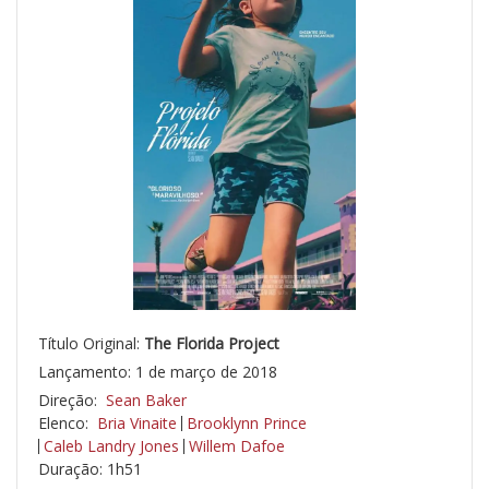
Título Original:
The Florida Project
Lançamento: 1 de março de 2018
Direção:
Sean Baker
Elenco:
Bria Vinaite
Brooklynn Prince
Caleb Landry Jones
Willem Dafoe
Duração: 1h51