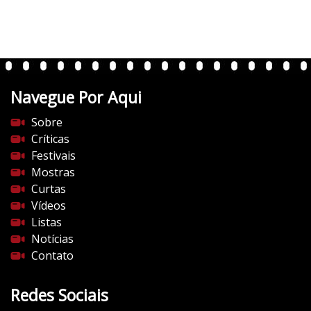
r
t
e
n
t
Navegue Por Aqui
e
s
Sobre
d
Críticas
o
Festivais
c
Mostras
i
Curtas
n
Vídeos
e
Listas
m
Notícias
a
Contato
.
c
Redes Sociais
o