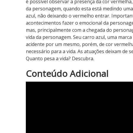
é possível observar a presença da cor vermelha
da personagem, quando esta está medindo uma p
azul, não deixando o vermelho entrar. Important
acontecimentos fazer o emocional da personage
mas, principalmente com a chegada do persona
vida da personagem. Seu carro azul, uma marca d
acidente por um mesmo, porém, de cor vermelha.
necessário para a vida. As atuações deixam de 
Quanto pesa a vida? Descubra.
5
Conteúdo Adicional
N
o
t
a
d
o
C
r
í