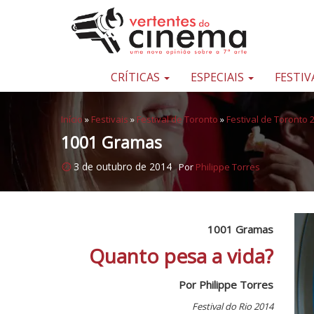
Pular para o conteúdo
Uma
nova
opinião
CRÍTICAS
ESPECIAIS
FESTIV
sobre
a
Início
»
Festivais
»
Festival de Toronto
»
Festival de Toronto 
sétima
1001 Gramas
arte
3 de outubro de 2014
Por
Philippe Torres
1001 Gramas
Quanto pesa a vida?
Por Philippe Torres
Festival do Rio 2014