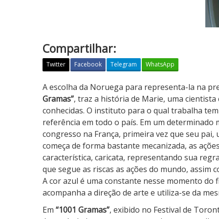
Compartilhar:
Twitter
Facebook
Telegram
WhatsApp
1
A escolha da Noruega para representa-la na pr
0
Gramas”
, traz a história de Marie, uma cientist
0
conhecidas. O instituto para o qual trabalha t
1
referência em todo o país. Em um determinado m
G
congresso na França, primeira vez que seu pai, 
r
começa de forma bastante mecanizada, as açõe
a
característica, caricata, representando sua reg
m
que segue as riscas as ações do mundo, assim c
a
A cor azul é uma constante nesse momento do fil
s
acompanha a direção de arte e utiliza-se da mes
Em
“1001 Gramas”
, exibido no Festival de Toron