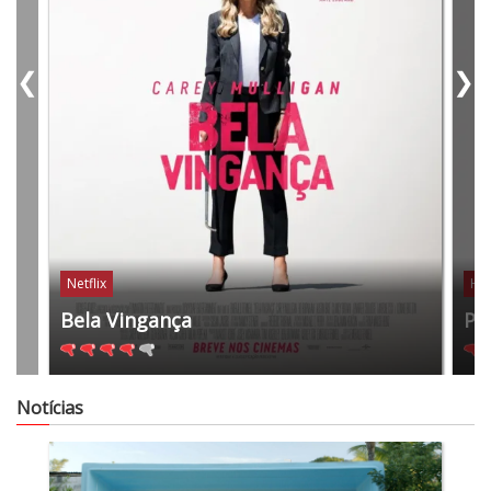
❮
❯
Netflix
HB
Bela Vingança
Pe
Notícias