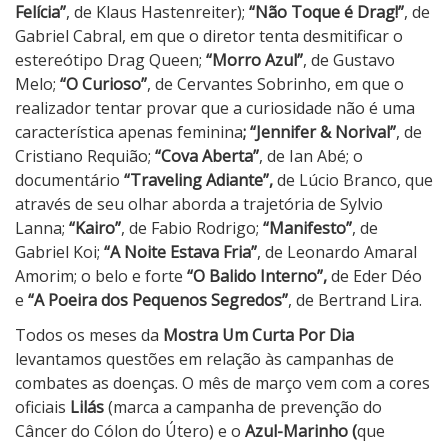
Felícia”
, de Klaus Hastenreiter);
“Não Toque é Drag!”
, de
Gabriel Cabral, em que o diretor tenta desmitificar o
estereótipo Drag Queen;
“Morro Azul”
, de Gustavo
Melo;
“O Curioso”
, de Cervantes Sobrinho, em que o
realizador tentar provar que a curiosidade não é uma
característica apenas feminina
;
“Jennifer & Norival”
, de
Cristiano Requião;
“Cova Aberta”
, de Ian Abé; o
documentário
“
Traveling Adiante”,
de Lúcio Branco, que
através de seu olhar aborda a trajetória de Sylvio
Lanna;
“Kairo”
, de Fabio Rodrigo;
“Manifesto”
, de
Gabriel Koi;
“A Noite Estava Fria”
, de Leonardo Amaral
Amorim; o belo e forte
“
O Balido Interno”,
de Eder Déo
e
“A Poeira dos Pequenos Segredos”
, de Bertrand Lira.
Todos os meses da
Mostra Um Curta Por Dia
levantamos questões em relação às campanhas de
combates as doenças. O mês de março vem com a cores
oficiais
Lilás
(marca a campanha de prevenção do
Câncer do Cólon do Útero) e o
Azul-Marinho (
que