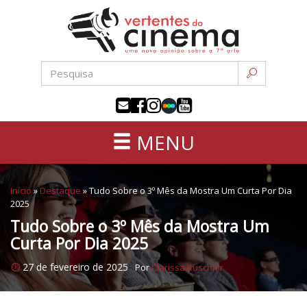
Uma
Pular
nova
para
opinião
o
sobre
conteúdo
a
sétima
arte
MENU
Início
»
Destaque
»
Tudo Sobre o 3º Mês da Mostra Um Curta Por Dia
2025
Tudo Sobre o 3º Mês da Mostra Um
Curta Por Dia 2025
27 de fevereiro de 2025
Por
Clarissa Kuschnir