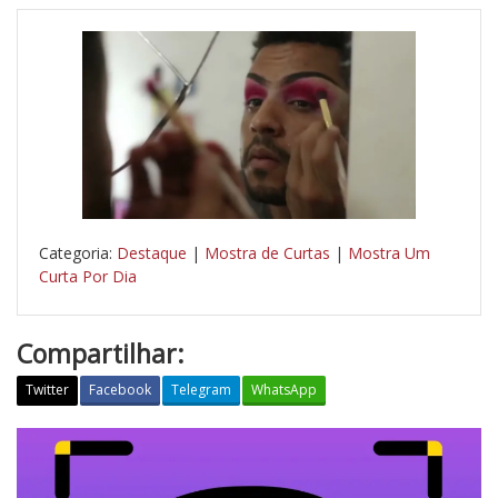
Categoria:
Destaque
|
Mostra de Curtas
|
Mostra Um
Curta Por Dia
Compartilhar:
Twitter
Facebook
Telegram
WhatsApp
T
u
d