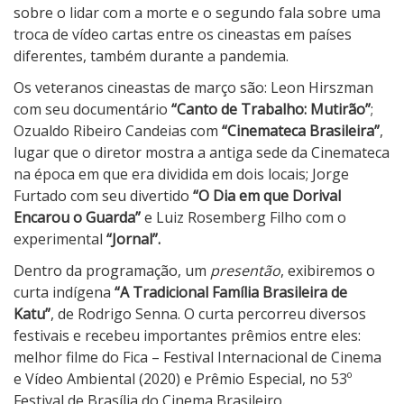
sobre o lidar com a morte e o segundo fala sobre uma
troca de vídeo cartas entre os cineastas em países
diferentes, também durante a pandemia.
Os veteranos cineastas de março são: Leon Hirszman
com seu documentário
“Canto de Trabalho: Mutirão”
;
Ozualdo Ribeiro Candeias com
“Cinemateca Brasileira”
,
lugar que o diretor mostra a antiga sede da Cinemateca
na época em que era dividida em dois locais; Jorge
Furtado com seu divertido
“O Dia em que Dorival
Encarou o Guarda”
e Luiz Rosemberg Filho com o
experimental
“
Jornal”.
Dentro da programação, um
presentão
, exibiremos o
curta indígena
“
A Tradicional Família Brasileira de
Katu”
, de Rodrigo Senna. O curta percorreu diversos
festivais e recebeu importantes prêmios entre eles:
melhor filme do Fica – Festival Internacional de Cinema
e Vídeo Ambiental (2020) e Prêmio Especial, no 53º
Festival de Brasília do Cinema Brasileiro.