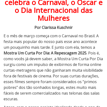
celebra o Carnaval, o Oscar e
r
a
o Dia Internacional das
U
Mulheres
m
C
Por Clarissa Kuschnir
u
r
E o mês de março começa com o Carnaval no Brasil. A
t
festa mais popular do nosso país esse ano acontece
a
um pouquinho mais tarde. E junto com ela, temos a
P
Mostra Um Curta Por Dia: A Repescagem 2025
. Pois é,
o
como vocês já devem saber, a Mostra Um Curta Por Dia
r
surgiu como um impulso de exibirmos de forma online
D
curtas-metragens que não ganharam muita visibilidade
i
fora de festivais de cinema. Por suas curtas durações,
a
esses filmes sempre foram considerados os “primos
2
pobres” dos tão sonhados longas, estes muito mais
0
fáceis de serem comercializados nas telonas das salas
2
escuras.
5