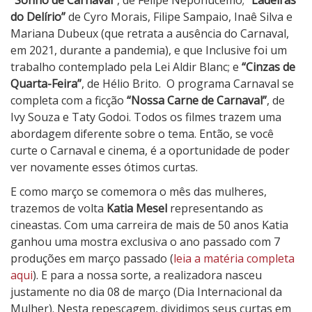
do Delírio”
de Cyro Morais, Filipe Sampaio, Inaê Silva e
Mariana Dubeux (que retrata a ausência do Carnaval,
em 2021, durante a pandemia), e que Inclusive foi um
trabalho contemplado pela Lei Aldir Blanc; e
“Cinzas de
Quarta-Feira”
, de Hélio Brito.
O programa Carnaval se
completa com a ficção
“Nossa Carne de Carnaval”
, de
Ivy Souza e Taty Godoi. Todos os filmes trazem uma
abordagem diferente sobre o tema. Então, se você
curte o Carnaval e cinema, é a oportunidade de poder
ver novamente esses ótimos curtas.
E como março se comemora o mês das mulheres,
trazemos de volta
Katia Mesel
representando as
cineastas. Com uma carreira de mais de 50 anos Katia
ganhou uma mostra exclusiva o ano passado com 7
produções em março passado (
leia a matéria completa
aqui
). E para a nossa sorte, a realizadora nasceu
justamente no dia 08 de março (Dia Internacional da
Mulher). Nesta repescagem, dividimos seus curtas em