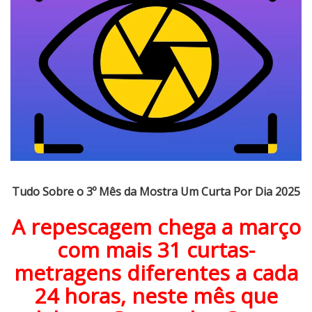
o
S
o
b
r
e
o
3
º
M
ê
Tudo Sobre o 3º Mês da Mostra Um Curta Por Dia 2025
s
d
A repescagem chega a março
a
com mais 31 curtas-
M
o
metragens diferentes a cada
s
24 horas, neste mês que
t