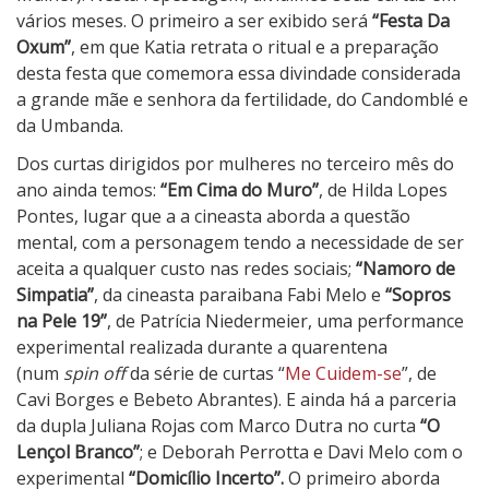
vários meses. O primeiro a ser exibido será
“Festa Da
Oxum”
, em que Katia retrata o ritual e a preparação
desta festa que comemora essa divindade considerada
a grande mãe e senhora da fertilidade, do Candomblé e
da Umbanda.
Dos curtas dirigidos por mulheres no terceiro mês do
ano ainda temos:
“Em Cima do Muro”
, de Hilda Lopes
Pontes, lugar que a a cineasta aborda a questão
mental, com a personagem tendo a necessidade de ser
aceita a qualquer custo nas redes sociais;
“Namoro de
Simpatia”
, da cineasta paraibana Fabi Melo e
“Sopros
na Pele 19”
, de Patrícia Niedermeier, uma performance
experimental realizada durante a quarentena
(num
spin off
da série de curtas “
Me Cuidem-se
”, de
Cavi Borges e Bebeto Abrantes). E ainda há a parceria
da dupla Juliana Rojas com Marco Dutra no curta
“O
Lençol Branco”
; e Deborah Perrotta e Davi Melo com o
experimental
“
Domicílio Incerto”.
O primeiro aborda