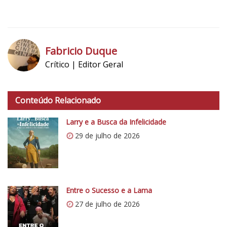
5
1
Fabricio Duque
Crítico | Editor Geral
h
t
Conteúdo Relacionado
t
p
Larry e a Busca da Infelicidade
s
29 de julho de 2026
:
/
/
i
0
Entre o Sucesso e a Lama
.
27 de julho de 2026
w
p