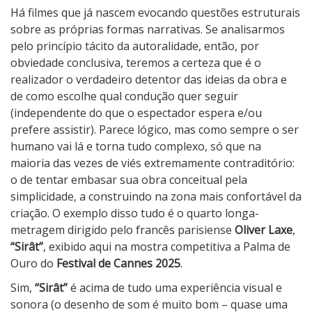
S
Há filmes que já nascem evocando questões estruturais
i
sobre as próprias formas narrativas. Se analisarmos
r
pelo princípio tácito da autoralidade, então, por
â
obviedade conclusiva, teremos a certeza que é o
t
realizador o verdadeiro detentor das ideias da obra e
de como escolhe qual condução quer seguir
(independente do que o espectador espera e/ou
prefere assistir). Parece lógico, mas como sempre o ser
humano vai lá e torna tudo complexo, só que na
maioria das vezes de viés extremamente contraditório:
o de tentar embasar sua obra conceitual pela
simplicidade, a construindo na zona mais confortável da
criação. O exemplo disso tudo é o quarto longa-
metragem dirigido pelo francês parisiense
Oliver Laxe
,
“Sirât”
, exibido aqui na mostra competitiva a Palma de
Ouro do
Festival de Cannes 2025
.
Sim,
“Sirât”
é acima de tudo uma experiência visual e
sonora (o desenho de som é muito bom – quase uma