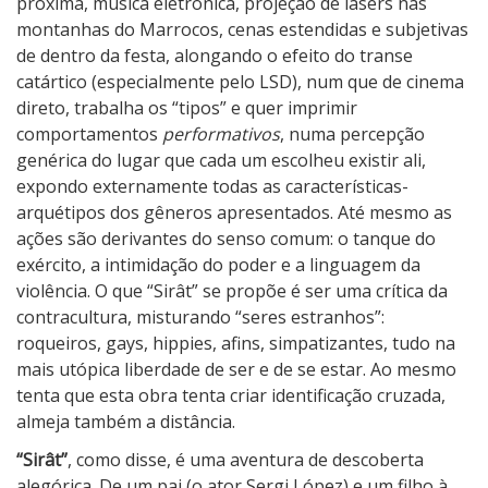
próxima, música eletrônica, projeção de lasers nas
montanhas do Marrocos, cenas estendidas e subjetivas
de dentro da festa, alongando o efeito do transe
catártico (especialmente pelo LSD), num que de cinema
direto, trabalha os “tipos” e quer imprimir
comportamentos
performativos
, numa percepção
genérica do lugar que cada um escolheu existir ali,
expondo externamente todas as características-
arquétipos dos gêneros apresentados. Até mesmo as
ações são derivantes do senso comum: o tanque do
exército, a intimidação do poder e a linguagem da
violência. O que “Sirât” se propõe é ser uma crítica da
contracultura, misturando “seres estranhos”:
roqueiros, gays, hippies, afins, simpatizantes, tudo na
mais utópica liberdade de ser e de se estar. Ao mesmo
tenta que esta obra tenta criar identificação cruzada,
almeja também a distância.
“Sirât”
, como disse, é uma aventura de descoberta
alegórica. De um pai (o ator Sergi López) e um filho à