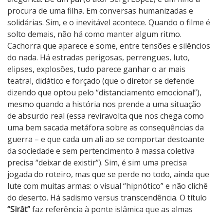
procura de uma filha. Em conversas humanizadas e
solidárias. Sim, e o inevitável acontece. Quando o filme é
solto demais, não há como manter algum ritmo.
Cachorra que aparece e some, entre tensões e silêncios
do nada. Há estradas perigosas, perrengues, luto,
elipses, explosões, tudo parece ganhar o ar mais
teatral, didático e forçado (que o diretor se defende
dizendo que optou pelo “distanciamento emocional”),
mesmo quando a história nos prende a uma situação
de absurdo real (essa reviravolta que nos chega como
uma bem sacada metáfora sobre as consequências da
guerra – e que cada um ali ao se comportar destoante
da sociedade e sem pertencimento à massa coletiva
precisa “deixar de existir”). Sim, é sim uma precisa
jogada do roteiro, mas que se perde no todo, ainda que
lute com muitas armas: o visual “hipnótico” e não clichê
do deserto. Há sadismo versus transcendência. O título
“Sirât”
faz referência à ponte islâmica que as almas