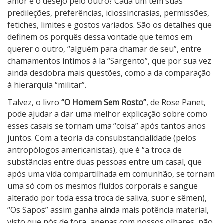
amor e o desejo pelo outro? Cada um tem suas
predileções, preferências, idiossincrasias, permissões,
fetiches, limites e gostos variados. São os detalhes que
definem os porquês dessa vontade que temos em
querer o outro, “alguém para chamar de seu”, entre
chamamentos íntimos à la “Sargento”, que por sua vez
ainda desdobra mais questões, como a da comparação
à hierarquia “militar”.
Talvez, o livro
“O Homem Sem Rosto”
, de Rose Panet,
pode ajudar a dar uma melhor explicação sobre como
esses casais se tornam uma “coisa” após tantos anos
juntos. Com a teoria da consubstancialidade (pelos
antropólogos americanistas), que é “a troca de
substâncias entre duas pessoas entre um casal, que
após uma vida compartilhada em comunhão, se tornam
uma só com os mesmos fluídos corporais e sangue
alterado por toda essa troca de saliva, suor e sêmen),
“Os Sapos” assim ganha ainda mais potência material,
visto que nós de fora, apenas com nossos olhares, não