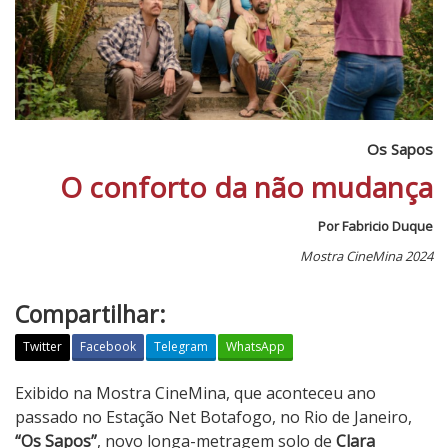
Os Sapos
O conforto da não mudança
Por Fabricio Duque
Mostra CineMina 2024
Compartilhar:
Twitter
Facebook
Telegram
WhatsApp
O
Exibido na Mostra CineMina, que aconteceu ano
s
passado no Estação Net Botafogo, no Rio de Janeiro,
S
“Os Sapos”
, novo longa-metragem solo de
Clara