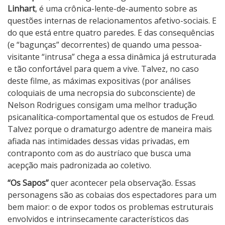
a
Linhart
, é uma crônica-lente-de-aumento sobre as
p
questões internas de relacionamentos afetivo-sociais. E
o
do que está entre quatro paredes. E das consequências
s
(e “bagunças” decorrentes) de quando uma pessoa-
visitante “intrusa” chega a essa dinâmica já estruturada
e tão confortável para quem a vive. Talvez, no caso
deste filme, as máximas expositivas (por análises
coloquiais de uma necropsia do subconsciente) de
Nelson Rodrigues consigam uma melhor tradução
psicanalítica-comportamental que os estudos de Freud.
Talvez porque o dramaturgo adentre de maneira mais
afiada nas intimidades dessas vidas privadas, em
contraponto com as do austríaco que busca uma
acepção mais padronizada ao coletivo.
“Os Sapos”
quer acontecer pela observação. Essas
personagens são as cobaias dos espectadores para um
bem maior: o de expor todos os problemas estruturais
envolvidos e intrinsecamente característicos das