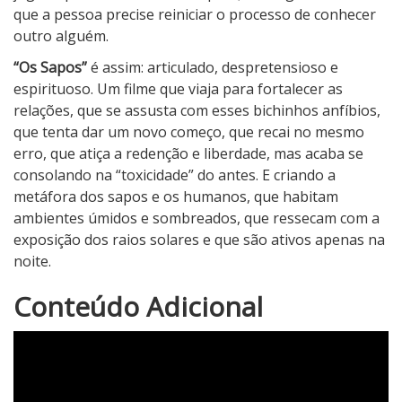
que a pessoa precise reiniciar o processo de conhecer
outro alguém.
“Os Sapos”
é assim: articulado, despretensioso e
espirituoso. Um filme que viaja para fortalecer as
relações, que se assusta com esses bichinhos anfíbios,
que tenta dar um novo começo, que recai no mesmo
erro, que atiça a redenção e liberdade, mas acaba se
consolando na “toxicidade” do antes. E criando a
metáfora dos sapos e os humanos, que habitam
ambientes úmidos e sombreados, que ressecam com a
exposição dos raios solares e que são ativos apenas na
noite.
4
Conteúdo Adicional
N
o
t
a
d