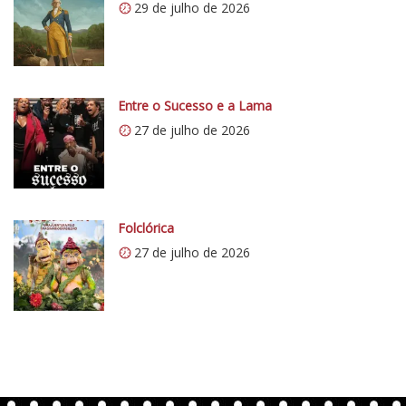
29 de julho de 2026
:
/
/
i
0
Entre o Sucesso e a Lama
.
27 de julho de 2026
w
p
.
c
o
Folclórica
m
27 de julho de 2026
/
v
e
r
t
e
n