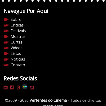
t
Navegue Por Aqui
e
s
Sobre
d
Críticas
o
Festivais
c
Mostras
i
Curtas
n
Vídeos
e
Listas
m
Notícias
a
Contato
.
c
Redes Sociais
o
m
/
w
©2009 - 2026
Vertentes do Cinema
- Todos os direitos
p