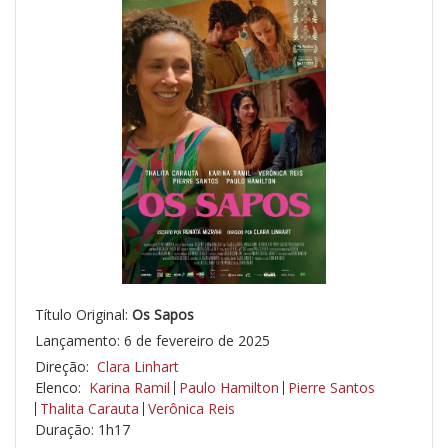
Título Original:
Os Sapos
Lançamento: 6 de fevereiro de 2025
Direção:
Clara Linhart
Elenco:
Karina Ramil
Paulo Hamilton
Pierre Santos
Thalita Carauta
Verônica Reis
Duração: 1h17