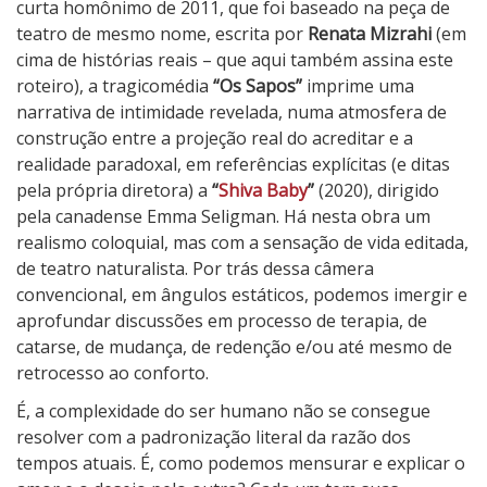
curta homônimo de 2011, que foi baseado na peça de
teatro de mesmo nome, escrita por
Renata Mizrahi
(em
cima de histórias reais – que aqui também assina este
roteiro), a tragicomédia
“Os Sapos”
imprime uma
narrativa de intimidade revelada, numa atmosfera de
construção entre a projeção real do acreditar e a
realidade paradoxal, em referências explícitas (e ditas
pela própria diretora) a
“
Shiva Baby
”
(2020), dirigido
pela canadense Emma Seligman. Há nesta obra um
realismo coloquial, mas com a sensação de vida editada,
de teatro naturalista. Por trás dessa câmera
convencional, em ângulos estáticos, podemos imergir e
aprofundar discussões em processo de terapia, de
catarse, de mudança, de redenção e/ou até mesmo de
retrocesso ao conforto.
É, a complexidade do ser humano não se consegue
resolver com a padronização literal da razão dos
tempos atuais. É, como podemos mensurar e explicar o