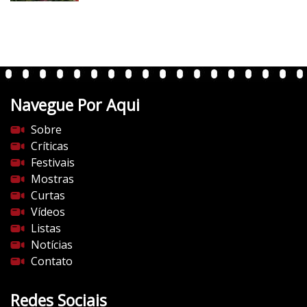
e
r
t
e
n
t
Navegue Por Aqui
e
s
Sobre
d
Críticas
o
Festivais
c
Mostras
i
Curtas
n
Vídeos
e
Listas
m
Notícias
a
Contato
.
c
Redes Sociais
o