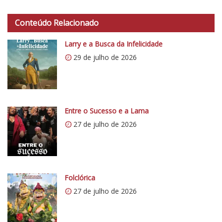
h
t
Conteúdo Relacionado
t
p
Larry e a Busca da Infelicidade
s
29 de julho de 2026
:
/
/
i
0
Entre o Sucesso e a Lama
.
27 de julho de 2026
w
p
.
c
o
Folclórica
m
27 de julho de 2026
/
v