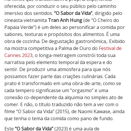
S
oferecida, por conduzir o seu público pelo caminho
a
imersivo dos sentidos.
“O Sabor da Vida”
, dirigido pelo
b
cineasta vietnamita
Tran Anh Hung
(de “O Cheiro do
o
Papaia Verde”) é um deles ao personificar a comida por
r
sabores, texturas e propósitos dos alimentos. É uma
d
obra de cozinha. De degustação gastronômica,. Exibido
a
na mostra competitiva a Palma de Ouro do
Festival de
V
Cannes 2023
, o longa-metragem constrói toda sua
i
narrativa pelo elemento temporal da espera e do
d
sentir. De produzir uma atmosfera para que nós
a
possamos fazer parte das criações culinárias. Cada
prato é transformado em uma obra-de-arte, como se
cada tempero significasse um “orgasmo” e uma
conexão co-dependente da alquimia no simples ato de
comer. E não, o título traduzido não tem a ver com o
filme “O Sabor da Vida” (2015), de Naomi Kawase, ainda
que tenha o tema da comida como pano de fundo.
Este
“O Sabor da Vida”
(2023) é uma aula de