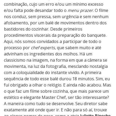
combinação, cujo um erro e/ou um mínimo excesso
e/ou falta pode desandar todo o
menu prazer
. O filme
nos conduz, sem pressa, sem urgência e sem nenhum
afobamento, por um balé de movimentos dentro dos
bastidores do cozinhar. Desde primeiros
procedimentos viscerais da preparação do banquete.
Aqui, nós somos convidados a participar de todo o
processo por
chef experts
, que sabem muito e até
advinham os ingredientes dos molhos. Há um
classicismo na imagem, na forma em que a câmera se
movimenta, na luz da fotografia, mesclando nostalgia
com a coloquialidade do instante vivido. A primeira
sequência de todo esse balé durou 18 minutos. Sim, eu
fui obrigado a olhar o relógio. E ainda não acabou. Mas
o que faz um filme sobre cozinha, que mais parece um
estético e elegante Master Chef, ser tão interessante?
A maneira como tudo se desenvolve. Seu diretor sabe
exatamente até onde quer ir. E não para só aí, trouxe
ao elenco nomes de peso, como a atriz
Juliette Binoche