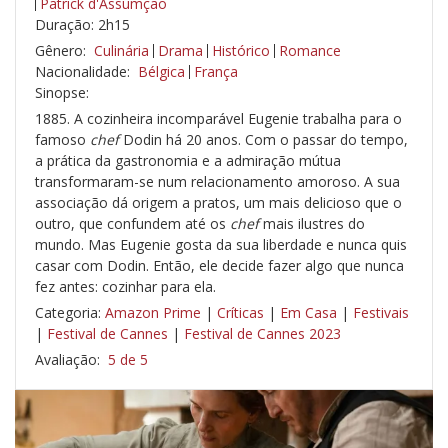
Patrick d'Assumçao
Duração: 2h15
Gênero:
Culinária
Drama
Histórico
Romance
Nacionalidade:
Bélgica
França
Sinopse:
1885. A cozinheira incomparável Eugenie trabalha para o
famoso
chef
Dodin há 20 anos. Com o passar do tempo,
a prática da gastronomia e a admiração mútua
transformaram-se num relacionamento amoroso. A sua
associação dá origem a pratos, um mais delicioso que o
outro, que confundem até os
chef
mais ilustres do
mundo. Mas Eugenie gosta da sua liberdade e nunca quis
casar com Dodin. Então, ele decide fazer algo que nunca
fez antes: cozinhar para ela.
Categoria:
Amazon Prime
|
Críticas
|
Em Casa
|
Festivais
|
Festival de Cannes
|
Festival de Cannes 2023
Avaliação:
5 de 5