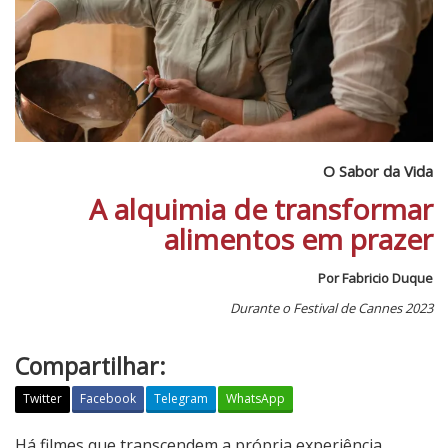
O Sabor da Vida
A alquimia de transformar
alimentos em prazer
Por Fabricio Duque
Durante o Festival de Cannes 2023
Compartilhar:
Twitter
Facebook
Telegram
WhatsApp
O
Há filmes que transcendem a própria experiência