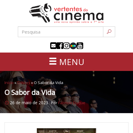
Uma
Pular
nova
para
opinião
o
sobre
conteúdo
a
sétima
arte
MENU
Início
»
Críticas
»
O Sabor da Vida
O Sabor da Vida
26 de maio de 2023
Por
Fabricio Duque