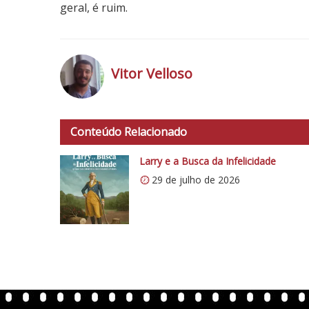
geral, é ruim.
1
N
o
Vitor Velloso
t
a
h
d
t
o
Conteúdo Relacionado
t
C
p
Larry e a Busca da Infelicidade
r
s
í
29 de julho de 2026
:
t
/
i
/
c
i
o
0
5
.
1
w
p