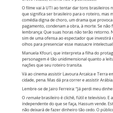
O filme vai à UTI ao tentar dar tons brasileiros 
que significa ser brasileiro para o roteiro, ma
comédia digna de choro, um drama que provoca 
pagamento, condenam a obra, à morte. Se não f
lembrança: Que suas horas não terão retorno. Nã
sim de uma ofensa ao espectador que investirá
olhos para presenciar esse massacre intelectual
Manuela Kfouri, que interpreta a filha do protag
personagem é tão unidimensional quanto a leitu
nações que seu roteiro transita.
Vá ao cinema assistir Lavoura Arcaica e Terra 
cidade, pena. Mas dá pra correr e assistir Arábia
Lembre-se de Jairo Ferreira: “Já perdi meu din
O
remake
brasileiro é clichê, fútil e televisivo. 
independente do que se faça, Hassum vende. Est
não deixará de fazer dinheiro tão cedo. O públi