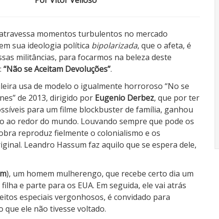
Por Vitor Velloso
 atravessa momentos turbulentos no mercado
em sua ideologia política
bipolarizada
, que o afeta, é
sas militâncias, para focarmos na beleza deste
:
“Não se Aceitam Devoluções”
.
ileira usa de modelo o igualmente horroroso “No se
es” de 2013, dirigido por
Eugenio Derbez
, que por ter
ossíveis para um filme blockbuster de família, ganhou
ão ao redor do mundo. Louvando sempre que pode os
obra reproduz fielmente o colonialismo e os
iginal. Leandro Hassum faz aquilo que se espera dele,
um
), um homem mulherengo, que recebe certo dia um
filha e parte para os EUA. Em seguida, ele vai atrás
feitos especiais vergonhosos, é convidado para
 que ele não tivesse voltado.