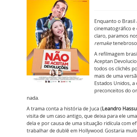
í
t
i
Enquanto o Brasil
c
cinematográfico e 
a
claro, paramos nos
:
remake
tenebroso
N
A refilmagem bras
ã
Aceptan Devolucion
o
todos os clichês p
S
mais de uma vers
e
Estados Unidos, a 
A
preconceitos do or
c
nada.
e
i
A trama conta a história de Juca (
Leandro Hass
t
visita de um caso antigo, que deixa para ele uma 
a
dela e por causa de uma situação ridícula com e
m
trabalhar de dublê em Hollywood. Gostaria muito