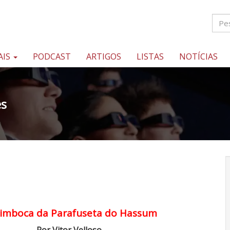
AIS
PODCAST
ARTIGOS
LISTAS
NOTÍCIAS
es
imboca da Parafuseta do Hassum