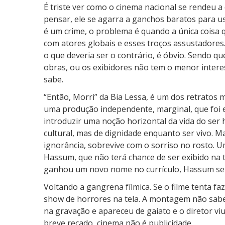
D
É triste ver como o cinema nacional se rendeu a
e
pensar, ele se agarra a ganchos baratos para u
v
é um crime, o problema é quando a única coisa
o
com atores globais e esses troços assustadores
l
o que deveria ser o contrário, é óbvio. Sendo q
u
obras, ou os exibidores não tem o menor intere
ç
sabe.
õ
e
“Então, Morri” da Bia Lessa, é um dos retratos 
s
uma produção independente, marginal, que foi e
introduzir uma noção horizontal da vida do se
cultural, mas de dignidade enquanto ser vivo. M
ignorância, sobrevive com o sorriso no rosto. 
Hassum, que não terá chance de ser exibido na te
ganhou um novo nome no currículo, Hassum semp
Voltando a gangrena fílmica. Se o filme tenta f
show de horrores na tela. A montagem não sabe 
na gravação e apareceu de gaiato e o diretor vi
breve recado, cinema não é publicidade.