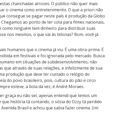
 estas chanchadas atrozes. O público não quer mais
sar o cinema como entretenimento. O que a priori não
 que consegue se pagar neste país é produção da Globo
. Chegamos ao ponto de ter cota para filmes nacionais,
ue como ninguém tem dinheiro para distribuir suas
sse nos mesmos, o que vai às telonas? Bom, você já
mais humanos que o cinema já viu. É uma obra-prima. É
xibida em festivais e foi ignorada pelo mercado. Busca
r humano em situações de subdesenvolvimento, não
as que através de suas relações, e infelizmente de sua
Uma produção que deve ter custado o relógio do
la do povo brasileiro, pois, cultura do pão e circo
re esteve, a bola da vez, é André Moraes.
azer graça eu não sei, apenas entendi que temos um
que história tá contando, o sósia do Ozzy tá perdido
u Avenida Brasil e achou que sabia fazer cinema. Um