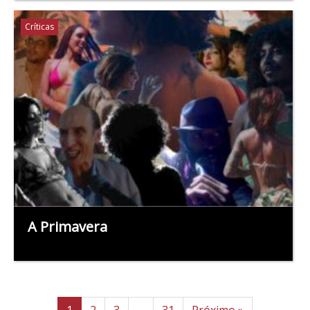
Críticas
A Primavera
1
2
3
…
31
Próximo »