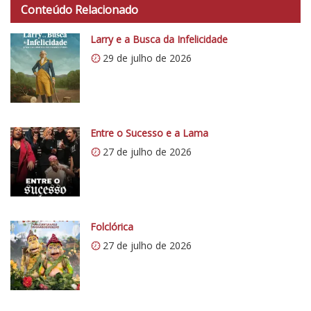
Conteúdo Relacionado
t
p
Larry e a Busca da Infelicidade
s
29 de julho de 2026
:
/
/
i
0
Entre o Sucesso e a Lama
.
27 de julho de 2026
w
p
.
c
o
Folclórica
m
27 de julho de 2026
/
v
e
r