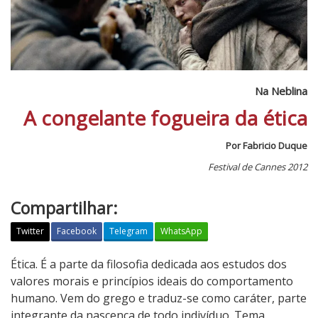
Na Neblina
A congelante fogueira da ética
Por Fabricio Duque
Festival de Cannes 2012
Compartilhar:
Twitter
Facebook
Telegram
WhatsApp
N
Ética. É a parte da filosofia dedicada aos estudos dos
a
valores morais e princípios ideais do comportamento
N
humano. Vem do grego e traduz-se como caráter, parte
e
integrante da nascença de todo indivíduo. Tema