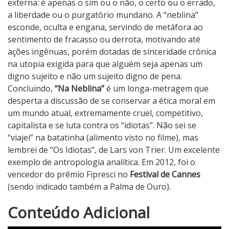
externa: é apenas o sim ou o não, o certo ou o errado,
a liberdade ou o purgatório mundano. A “neblina”
esconde, oculta e engana, servindo de metáfora ao
sentimento de fracasso ou derrota, motivando até
ações ingênuas, porém dotadas de sinceridade crônica
na utopia exigida para que alguém seja apenas um
digno sujeito e não um sujeito digno de pena.
Concluindo,
“Na Neblina”
é um longa-metragem que
desperta a discussão de se conservar a ética moral em
um mundo atual, extremamente cruel, competitivo,
capitalista e se luta contra os “idiotas”. Não sei se
“viajei” na batatinha (alimento visto no filme), mas
lembrei de “Os Idiotas”, de Lars von Trier. Um excelente
exemplo de antropologia analítica. Em 2012, foi o
vencedor do prêmio Fipresci no
Festival de Cannes
(sendo indicado também a Palma de Ouro).
4
Conteúdo Adicional
N
o