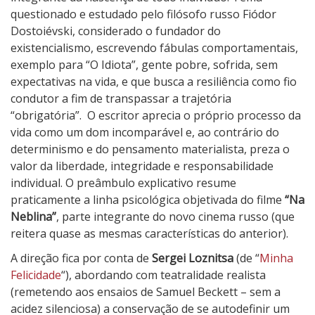
b
questionado e estudado pelo filósofo russo Fiódor
l
Dostoiévski, considerado o fundador do
i
existencialismo, escrevendo fábulas comportamentais,
n
exemplo para “O Idiota”, gente pobre, sofrida, sem
a
expectativas na vida, e que busca a resiliência como fio
condutor a fim de transpassar a trajetória
“obrigatória”. O escritor aprecia o próprio processo da
vida como um dom incomparável e, ao contrário do
determinismo e do pensamento materialista, preza o
valor da liberdade, integridade e responsabilidade
individual. O preâmbulo explicativo resume
praticamente a linha psicológica objetivada do filme
“Na
Neblina”
, parte integrante do novo cinema russo (que
reitera quase as mesmas características do anterior).
A direção fica por conta de
Sergei Loznitsa
(de “
Minha
Felicidade
“), abordando com teatralidade realista
(remetendo aos ensaios de Samuel Beckett – sem a
acidez silenciosa) a conservação de se autodefinir um