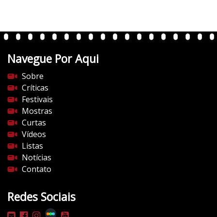
t
e
n
t
Navegue Por Aqui
e
s
Sobre
d
Críticas
o
Festivais
c
Mostras
i
Curtas
n
Vídeos
e
Listas
m
Notícias
a
Contato
.
c
Redes Sociais
o
m