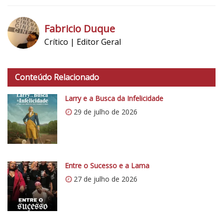
1
Fabricio Duque
Crítico | Editor Geral
h
t
Conteúdo Relacionado
t
p
Larry e a Busca da Infelicidade
s
29 de julho de 2026
:
/
/
i
0
Entre o Sucesso e a Lama
.
27 de julho de 2026
w
p
.
c