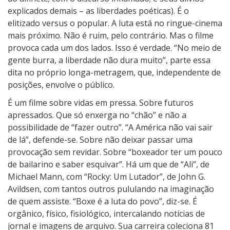
explicados demais – as liberdades poéticas). É o
elitizado versus o popular. A luta está no ringue-cinema
mais próximo. Não é ruim, pelo contrário. Mas o filme
provoca cada um dos lados. Isso é verdade. “No meio de
gente burra, a liberdade não dura muito”, parte essa
dita no próprio longa-metragem, que, independente de
posições, envolve o público.
É um filme sobre vidas em pressa. Sobre futuros
apressados. Que só enxerga no “chão” e não a
possibilidade de “fazer outro”. “A América não vai sair
de lá”, defende-se. Sobre não deixar passar uma
provocação sem revidar. Sobre “boxeador ter um pouco
de bailarino e saber esquivar”. Há um que de “Ali”, de
Michael Mann, com “Rocky: Um Lutador”, de John G.
Avildsen, com tantos outros pululando na imaginação
de quem assiste. “Boxe é a luta do povo”, diz-se. É
orgânico, físico, fisiológico, intercalando notícias de
jornal e imagens de arquivo. Sua carreira coleciona 81