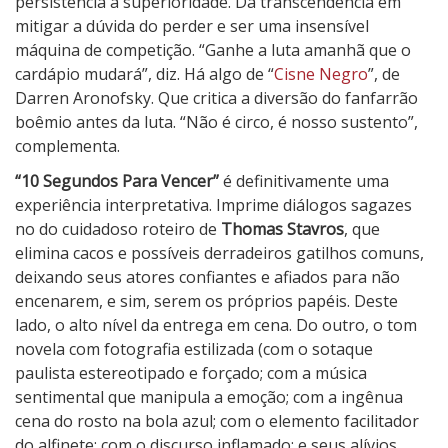
persistência à superioridade. Da transcendência em
mitigar a dúvida do perder e ser uma insensível
máquina de competição. “Ganhe a luta amanhã que o
cardápio mudará”, diz. Há algo de “
Cisne Negro
”, de
Darren Aronofsky. Que critica a diversão do fanfarrão
boêmio antes da luta. “Não é circo, é nosso sustento”,
complementa.
“10 Segundos Para Vencer”
é definitivamente uma
experiência interpretativa. Imprime diálogos sagazes
no do cuidadoso roteiro de
Thomas Stavros
, que
elimina cacos e possíveis derradeiros gatilhos comuns,
deixando seus atores confiantes e afiados para não
encenarem, e sim, serem os próprios papéis. Deste
lado, o alto nível da entrega em cena. Do outro, o tom
novela com fotografia estilizada (com o sotaque
paulista estereotipado e forçado; com a música
sentimental que manipula a emoção; com a ingênua
cena do rosto na bola azul; com o elemento facilitador
do alfinete; com o discurso inflamado; e seus alívios