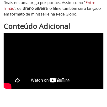
finais em uma briga por pontos. Assim como “
Entre
Irmãs
”, de
Breno Silveira
, o filme também será lançado
em formato de minissérie na Rede Globo.
3
Conteúdo Adicional
N
o
t
a
d
o
C
r
í
t
i
c
o
5