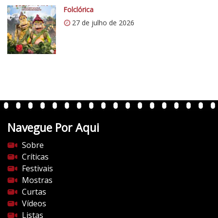
o
Folclórica
m
27 de julho de 2026
/
v
e
r
t
e
n
t
Navegue Por Aqui
e
s
Sobre
d
Críticas
o
Festivais
c
Mostras
i
Curtas
n
Vídeos
e
Listas