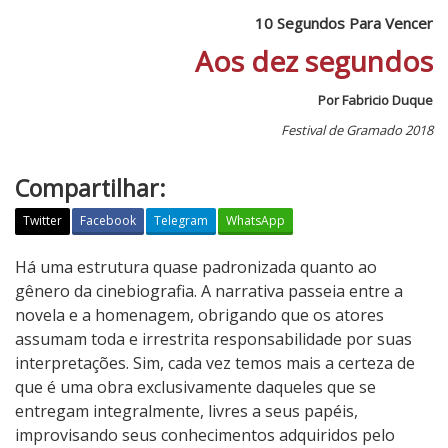
10 Segundos Para Vencer
Aos dez segundos
Por Fabricio Duque
Festival de Gramado 2018
Compartilhar:
Twitter
Facebook
Telegram
WhatsApp
1
Há uma estrutura quase padronizada quanto ao
0
gênero da cinebiografia. A narrativa passeia entre a
S
novela e a homenagem, obrigando que os atores
e
assumam toda e irrestrita responsabilidade por suas
g
interpretações. Sim, cada vez temos mais a certeza de
u
que é uma obra exclusivamente daqueles que se
n
entregam integralmente, livres a seus papéis,
d
improvisando seus conhecimentos adquiridos pelo