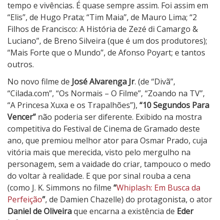
o
tempo e vivências. É quase sempre assim. Foi assim em
s
“Elis”, de Hugo Prata; “Tim Maia”, de Mauro Lima; “2
P
Filhos de Francisco: A História de Zezé di Camargo &
a
Luciano”, de Breno Silveira (que é um dos produtores);
r
“Mais Forte que o Mundo”, de Afonso Poyart; e tantos
a
outros.
V
No novo filme de
José Alvarenga Jr
. (de “Divã”,
e
“Cilada.com”, “Os Normais – O Filme”, “Zoando na TV”,
n
“A Princesa Xuxa e os Trapalhões”),
“10 Segundos Para
c
Vencer”
não poderia ser diferente. Exibido na mostra
e
competitiva do Festival de Cinema de Gramado deste
r
ano, que premiou melhor ator para Osmar Prado, cuja
vitória mais que merecida, visto pelo mergulho na
personagem, sem a vaidade do criar, tampouco o medo
do voltar à realidade. E que por sinal rouba a cena
(como J. K. Simmons no filme
“
Whiplash: Em Busca da
Perfeição
”
, de Damien Chazelle) do protagonista, o ator
Daniel de Oliveira
que encarna a existência de
Eder