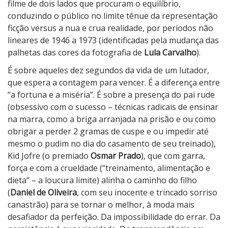
filme de dois lados que procuram o equilíbrio,
conduzindo o público no limite tênue da representação
ficção versus a nua e crua realidade, por períodos não
lineares de 1946 a 1973 (identificadas pela mudança das
palhetas das cores da fotografia de
Lula Carvalho
).
É sobre aqueles dez segundos da vida de um lutador,
que espera a contagem para vencer. É a diferença entre
“a fortuna e a miséria”. É sobre a presença do pai rude
(obsessivo com o sucesso – técnicas radicais de ensinar
na marra, como a briga arranjada na prisão e ou como
obrigar a perder 2 gramas de cuspe e ou impedir até
mesmo o pudim no dia do casamento de seu treinado),
Kid Jofre (o premiado
Osmar Prado
), que com garra,
força e com a crueldade (“treinamento, alimentação e
dieta” – a loucura limite) alinha o caminho do filho
(
Daniel de Oliveira
, com seu inocente e trincado sorriso
canastrão) para se tornar o melhor, à moda mais
desafiador da perfeição. Da impossibilidade do errar. Da