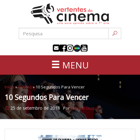
Uma
Pular
nova
para
opinião
o
sobre
conteúdo
a
sétima
arte
MENU
Início
»
Críticas
»
10 Segundos Para Vencer
10 Segundos Para Vencer
25 de setembro de 2018
Por
Fabricio Duque