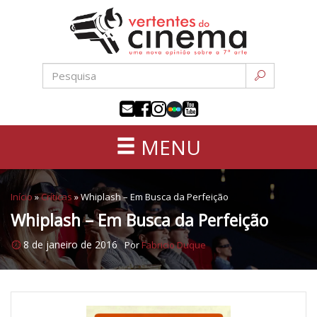
Uma
Pular
nova
para
opinião
o
sobre
conteúdo
a
sétima
arte
MENU
Início
»
Críticas
»
Whiplash – Em Busca da Perfeição
Whiplash – Em Busca da Perfeição
8 de janeiro de 2016
Por
Fabricio Duque