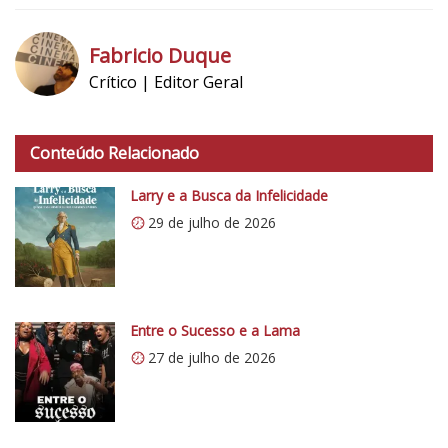
1
Fabricio Duque
Crítico | Editor Geral
h
t
Conteúdo Relacionado
t
p
Larry e a Busca da Infelicidade
s
29 de julho de 2026
:
/
/
i
0
Entre o Sucesso e a Lama
.
27 de julho de 2026
w
p
.
c