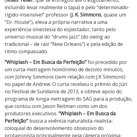
P
incluindo levar realmente o tapa) e pelo “determinado-
e
rígido-insensível“ professor (
J. K. Simmons
, quase um
r
“Dr. House”), eleva a própria narrativa a uma
f
experiência-sinestesia do espectador, tanto pelo
e
universo musical do “drums jazz” (do swing ao
i
tradicional – de raiz “New Orleans”) e pela edição de
ç
ritmo compassado.
ã
“Whiplash – Em Busca da Perfeição”
foi precedido por
o
um curta-metragem homônimo de dezoito minutos,
com Johnny Simmons (sem relação com J.K Simmons)
no papel de Andrew. O curta recebeu o prêmio do Júri
no Festival de Sundance de 2013, e obteve apoio do
programa de longa-metragem do SAG para a produção,
que contou com Jason Reitman como um dos
produtores executivos.
“Whiplash – Em Busca da
Perfeição”
busca a vivência naturalista-realista-
coloquial do desenvolvimento obsessivo do
protagonista principalmente pela câmera próxima-