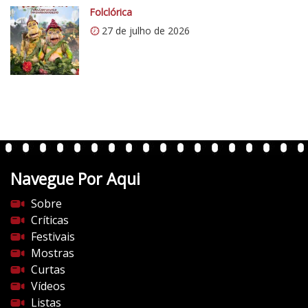
o
Folclórica
m
27 de julho de 2026
/
v
e
r
t
e
n
t
Navegue Por Aqui
e
s
Sobre
d
Críticas
o
Festivais
c
Mostras
i
Curtas
n
Vídeos
e
Listas