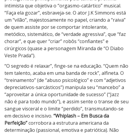
intimista que objetiva o “orgasmo-catártico” musical.
“Faça ela gozar”, esbraveja-se. O ator J.K Simmons está
um “vilão”, majestosamente no papel, criando a “raiva”
de quem assiste por se comportar intolerante,
metódico, sistemático, de “verdade agressiva”, que “faz
chorar”, e que quer “criar” robôs “confiantes” e
cirúrgicos (quase a personagem Miranda de “O Diabo
Veste Prada”).
“O segredo é relaxar”, finge-se na educação. “Quem não
tem talento, acaba em uma banda de rock”, alfineta. O
“treinamento” (de “abuso psicológico” e com “adjetivos
depreciativos-sarcásticos”) manipula seu “mancebo” a
“aproveitar a única oportunidade de sucesso” (“Jazz
não é para todo mundo”), e assim sente o transe de seu
sangue visceral e o limite “perdido”, transmutando-se
em decisivo e incisivo.
“Whiplash – Em Busca da
Perfeição”
corrobora a estrutura americana da
determinação (passional, emotiva e patriótica). Não