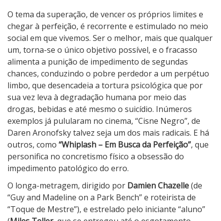
W
O tema da superação, de vencer os próprios limites e
h
chegar à perfeição, é recorrente e estimulado no meio
i
social em que vivemos. Ser o melhor, mais que qualquer
p
um, torna-se o único objetivo possível, e o fracasso
l
alimenta a punição de impedimento de segundas
a
chances, conduzindo o pobre perdedor a um perpétuo
s
limbo, que desencadeia a tortura psicológica que por
h
sua vez leva à degradação humana por meio das
–
drogas, bebidas e até mesmo o suicídio. Inúmeros
E
exemplos já pulularam no cinema, “Cisne Negro”, de
m
Daren Aronofsky talvez seja um dos mais radicais. E há
B
outros, como
“Whiplash – Em Busca da Perfeição”
, que
u
personifica no concretismo físico a obsessão do
s
impedimento patológico do erro.
c
O longa-metragem, dirigido por
Damien Chazelle
(de
a
“Guy and Madeline on a Park Bench” e roteirista de
d
“Toque de Mestre”), e estrelado pelo iniciante “aluno”
a
(
Miles Teller
, que se entregou até o esgotamento,