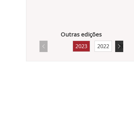
Outras edições
2023
2022
2021
10149