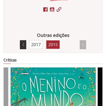
Outras edições
019
2018
2017
2015
5225
Críticas