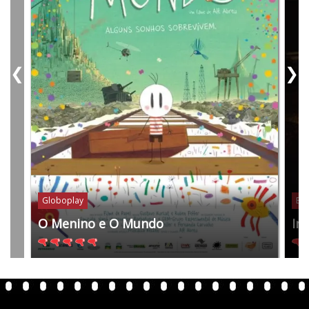
❮
❯
Globoplay
Bel
O Menino e O Mundo
In