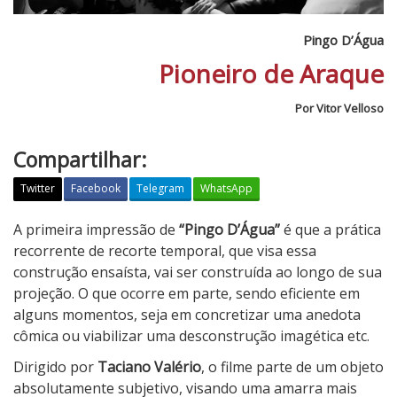
Pingo D’Água
Pioneiro de Araque
Por Vitor Velloso
Compartilhar:
Twitter
Facebook
Telegram
WhatsApp
P
A primeira impressão de
“Pingo D’Água”
é que a prática
i
recorrente de recorte temporal, que visa essa
n
construção ensaísta, vai ser construída ao longo de sua
g
projeção. O que ocorre em parte, sendo eficiente em
o
alguns momentos, seja em concretizar uma anedota
D
cômica ou viabilizar uma desconstrução imagética etc.
’
Dirigido por
Taciano Valério
, o filme parte de um objeto
Á
absolutamente subjetivo, visando uma amarra mais