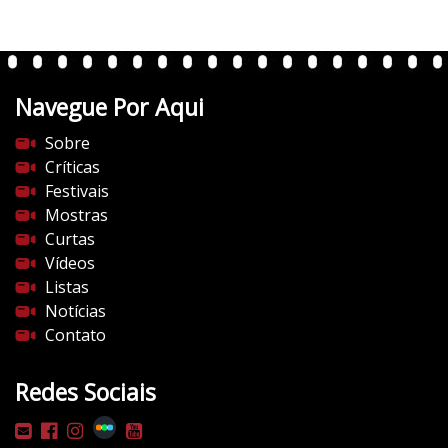
t
e
n
t
Navegue Por Aqui
e
s
Sobre
d
Críticas
o
Festivais
c
Mostras
i
Curtas
n
Vídeos
e
Listas
m
Notícias
a
Contato
.
c
Redes Sociais
o
m
/