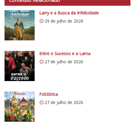
Conteúdo Relacionado
t
p
Larry e a Busca da Infelicidade
s
29 de julho de 2026
:
/
/
i
0
Entre o Sucesso e a Lama
.
27 de julho de 2026
w
p
.
c
o
Folclórica
m
27 de julho de 2026
/
v
e
r