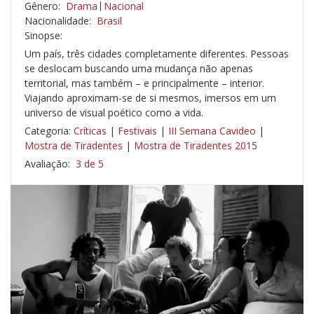
Gênero:
Drama
Nacional
Nacionalidade:
Brasil
Sinopse:
Um país, três cidades completamente diferentes. Pessoas
se deslocam buscando uma mudança não apenas
territorial, mas também – e principalmente – interior.
Viajando aproximam-se de si mesmos, imersos em um
universo de visual poético como a vida.
Categoria:
Críticas
|
Festivais
|
III Semana Cavideo
|
Mostra de Tiradentes
|
Mostra de Tiradentes 2015
Avaliação:
3 de 5