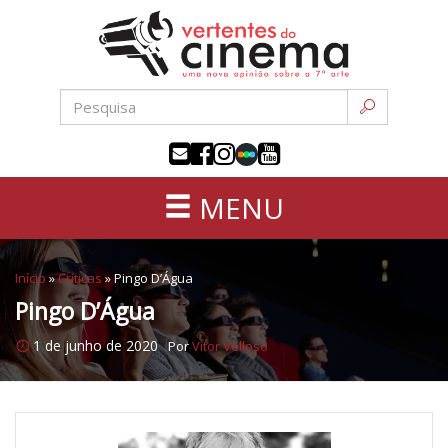
Uma
Pular
nova
para
opinião
o
sobre
conteúdo
a
sétima
arte
MENU
Início
»
Críticas
»
Pingo D’Água
Pingo D’Água
1 de junho de 2020
Por
Vitor Velloso