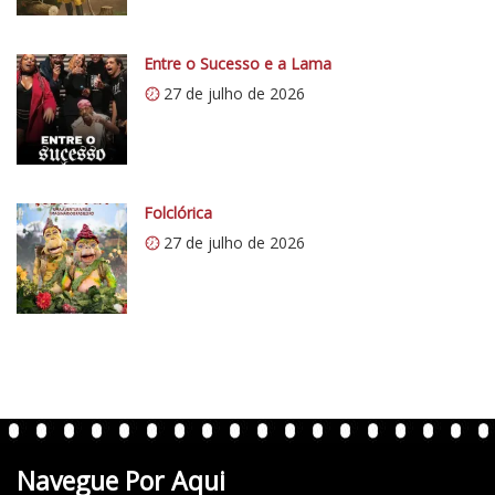
/
i
0
Entre o Sucesso e a Lama
.
27 de julho de 2026
w
p
.
c
o
Folclórica
m
27 de julho de 2026
/
v
e
r
t
e
n
t
Navegue Por Aqui
e