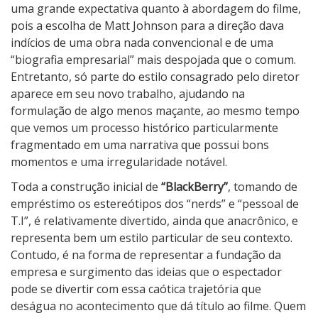
l
uma grande expectativa quanto à abordagem do filme,
a
pois a escolha de Matt Johnson para a direção dava
c
indícios de uma obra nada convencional e de uma
k
“biografia empresarial” mais despojada que o comum.
B
Entretanto, só parte do estilo consagrado pelo diretor
e
aparece em seu novo trabalho, ajudando na
r
formulação de algo menos maçante, ao mesmo tempo
r
que vemos um processo histórico particularmente
y
fragmentado em uma narrativa que possui bons
momentos e uma irregularidade notável.
Toda a construção inicial de
“BlackBerry”
, tomando de
empréstimo os estereótipos dos “nerds” e “pessoal de
T.I”, é relativamente divertido, ainda que anacrônico, e
representa bem um estilo particular de seu contexto.
Contudo, é na forma de representar a fundação da
empresa e surgimento das ideias que o espectador
pode se divertir com essa caótica trajetória que
deságua no acontecimento que dá título ao filme. Quem