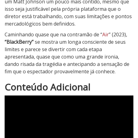
um Matt Johnson um pouco mais contido, mesmo que
isso seja justificável pela própria plataforma que o
diretor está trabalhando, com suas limitações e pontos
mercadológicos bem definidos.
Caminhando quase que na contramão de “
Air
” (2023),
“BlackBerry”
se mostra um longa consciente de seus
limites e parece se divertir com cada etapa
apresentada, quase que como uma grande ironia,
dando risada da tragédia e antecipando a sensação de
fim que o espectador provavelmente já conhece.
3
Conteúdo Adicional
N
o
t
a
d
o
C