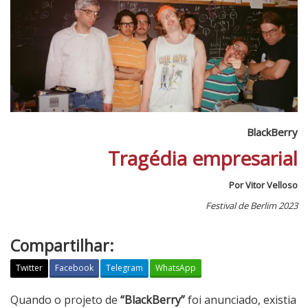
BlackBerry
Tragédia empresarial
Por Vitor Velloso
Festival de Berlim 2023
Compartilhar:
Twitter
Facebook
Telegram
WhatsApp
B
Quando o projeto de
“BlackBerry”
foi anunciado, existia