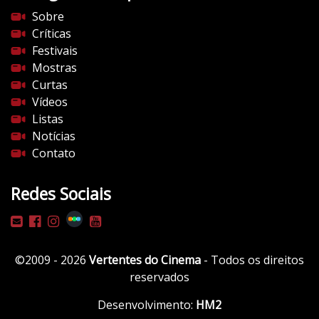
s
Sobre
d
Críticas
o
Festivais
c
Mostras
i
Curtas
n
Vídeos
e
Listas
m
Notícias
a
Contato
.
c
Redes Sociais
o
m
/
w
©2009 - 2026
Vertentes do Cinema
- Todos os direitos
p
reservados
-
c
Desenvolvimento:
HM2
o