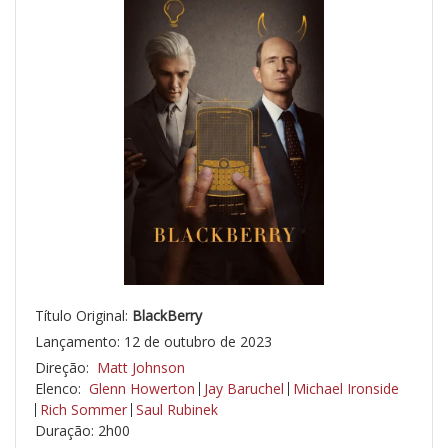
Título Original:
BlackBerry
Lançamento: 12 de outubro de 2023
Direção:
Matt Johnson
Elenco:
Glenn Howerton
Jay Baruchel
Michael Ironside
Rich Sommer
Saul Rubinek
Duração: 2h00