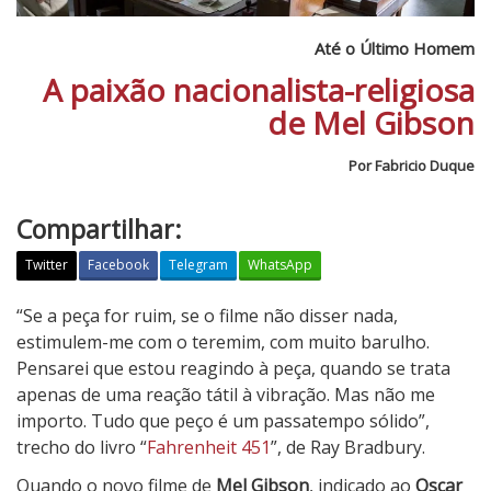
Até o Último Homem
A paixão nacionalista-religiosa
de Mel Gibson
Por Fabricio Duque
Compartilhar:
Twitter
Facebook
Telegram
WhatsApp
A
“Se a peça for ruim, se o filme não disser nada,
t
estimulem-me com o teremim, com muito barulho.
é
Pensarei que estou reagindo à peça, quando se trata
o
apenas de uma reação tátil à vibração. Mas não me
Ú
importo. Tudo que peço é um passatempo sólido”,
l
trecho do livro “
Fahrenheit 451
”, de Ray Bradbury.
t
Quando o novo filme de
Mel Gibson
, indicado ao
Oscar