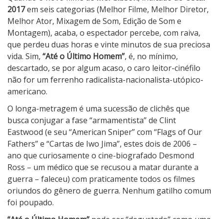
i
2017
em seis categorias (Melhor Filme, Melhor Diretor,
m
Melhor Ator, Mixagem de Som, Edição de Som e
o
Montagem), acaba, o espectador percebe, com raiva,
H
que perdeu duas horas e vinte minutos de sua preciosa
o
vida. Sim,
“Até o Último Homem”
, é, no mínimo,
m
descartado, se por algum acaso, o caro leitor-cinéfilo
e
não for um ferrenho radicalista-nacionalista-utópico-
m
americano.
O longa-metragem é uma sucessão de clichês que
busca conjugar a fase “armamentista” de Clint
Eastwood (e seu “American Sniper” com “Flags of Our
Fathers” e “Cartas de Iwo Jima”, estes dois de 2006 –
ano que curiosamente o cine-biografado Desmond
Ross – um médico que se recusou a matar durante a
guerra – faleceu) com praticamente todos os filmes
oriundos do gênero de guerra. Nenhum gatilho comum
foi poupado.