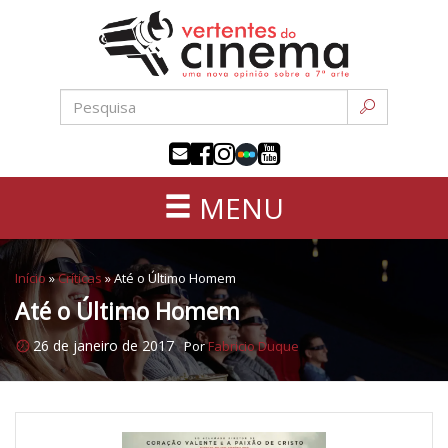
Uma
Pular
nova
para
opinião
o
sobre
conteúdo
a
sétima
arte
MENU
Início
»
Críticas
»
Até o Último Homem
Até o Último Homem
26 de janeiro de 2017
Por
Fabricio Duque