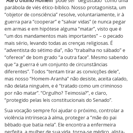
“Até o Último Homem”
pode ser “degustado” como uma
parábola de viés ético-bíblico. Nosso protagonista, um
“objetor de consciência” resolve, voluntariamente, ir à
guerra para “cooperar” e “salvar vidas” (e nunca pegar
em armas e em hipótese alguma “matar”, visto que é
“um dos mandamentos mais importantes” – o pecado
mais sério, levando todas as crenças religiosas. É
“adventista do sétimo dia”, não “trabalha no sábado” e
“oferece” de bom grado “a outra face”. Mesmo sabendo
que “a guerra é um conjunto de circunstâncias
diferentes”. Todos “tentam tirar as convicções dele”,
mas nosso “Homem-Aranha” não desiste, aceita calado,
não delata ninguém, e é “tratado como um criminoso
por não matar”. “Orgulho? Teimosia?”, e claro,
“protegido pelas leis constitucionais do Senado”.
Sua vocação sempre foi ajudar o próximo, controlar a
violência intrínseca à alma, proteger a “mãe do pai
bêbado que batia nela”. Ele encontra a enfermeira
perfeita, a mulher de sua vida, torna-se médico, alista-