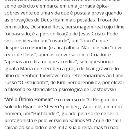
se no exército e embarca em uma jornada épica-
sobrevivente de uma vida que é posta à prova quando
as provações de Deus ficam mais pesadas. Trocando
em miúdos, Desmond Ross, personagem real cujo filme
foi baseado, é a personificação de Jesus Cristo. Pode
ser considerado um “covarde”, um “louco” e que
desperta o deboche (e a ira) alheia. Não, ele não “ouve
a voz de Deus”, apenas conversa com o Criador e
“apenas acredita no que acredita”, sem questionar,
igual a Maria que recebeu a graça de ficar grávida do
filho do Senhor. Inevitável não referenciarmos ao filme
russo “O Estudante”, de Kirill Serebrennikov, por elevar
a filosofia existencialista-psicológica de Dostoiévski.
“Até o Último Homem”
é o reverso de “O Resgate do
Soldado Ryan”, de Steven Spielberg. Aqui, ele, um único
homem, um “Highlander”, guiado pela sorte de ser o
protagonista e pelo versículo Salmos 91:7 que diz “mil
cairão ao seu lado e dez mil a sua direita, mas tu não