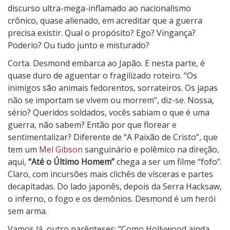
discurso ultra-mega-inflamado ao nacionalismo
crônico, quase alienado, em acreditar que a guerra
precisa existir. Qual o propósito? Ego? Vingança?
Poderio? Ou tudo junto e misturado?
Corta. Desmond embarca ao Japão. E nesta parte, é
quase duro de aguentar o fragilizado roteiro. “Os
inimigos são animais fedorentos, sorrateiros. Os japas
não se importam se vivem ou morrem”, diz-se. Nossa,
sério? Queridos soldados, vocês sabiam o que é uma
guerra, não sabem? Então por que florear e
sentimentalizar? Diferente de “A Paixão de Cristo”, que
tem um
Mel Gibson
sanguinário e polêmico na direção,
aqui,
“Até o Último Homem”
chega a ser um filme “fofo”.
Claro, com incursões mais clichês de vísceras e partes
decapitadas. Do lado japonês, depois da Serra Hacksaw,
o inferno, o fogo e os demônios. Desmond é um herói
sem arma.
Vamos lá, outro parênteses: “Como Hollywood ainda