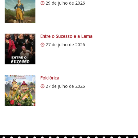
29 de julho de 2026
:
/
/
i
0
Entre o Sucesso e a Lama
.
27 de julho de 2026
w
p
.
c
o
Folclórica
m
27 de julho de 2026
/
v
e
r
t
e
n