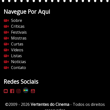
t
Navegue Por Aqui
e
s
Sobre
d
Críticas
o
Festivais
c
Mostras
i
Curtas
n
Vídeos
e
Listas
m
Notícias
a
Contato
.
c
Redes Sociais
o
m
/
w
©2009 - 2026
Vertentes do Cinema
- Todos os direitos
p