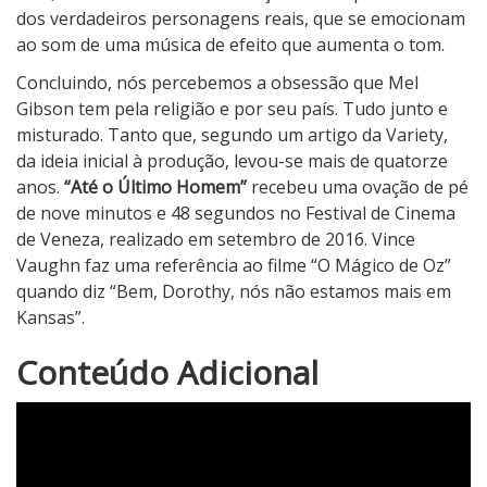
dos verdadeiros personagens reais, que se emocionam
ao som de uma música de efeito que aumenta o tom.
Concluindo, nós percebemos a obsessão que Mel
Gibson tem pela religião e por seu país. Tudo junto e
misturado. Tanto que, segundo um artigo da Variety,
da ideia inicial à produção, levou-se mais de quatorze
anos.
“Até o Último Homem”
recebeu uma ovação de pé
de nove minutos e 48 segundos no Festival de Cinema
de Veneza, realizado em setembro de 2016. Vince
Vaughn faz uma referência ao filme “O Mágico de Oz”
quando diz “Bem, Dorothy, nós não estamos mais em
Kansas”.
1
Conteúdo Adicional
N
o
t
a
d