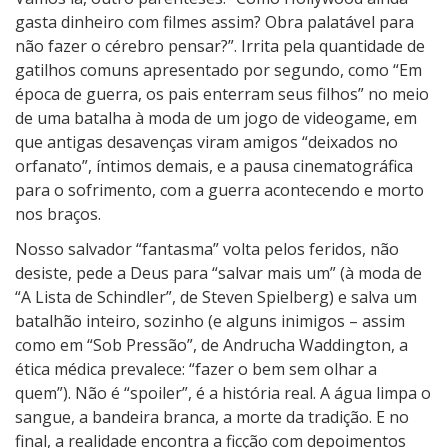
gasta dinheiro com filmes assim? Obra palatável para
não fazer o cérebro pensar?”. Irrita pela quantidade de
gatilhos comuns apresentado por segundo, como “Em
época de guerra, os pais enterram seus filhos” no meio
de uma batalha à moda de um jogo de videogame, em
que antigas desavenças viram amigos “deixados no
orfanato”, íntimos demais, e a pausa cinematográfica
para o sofrimento, com a guerra acontecendo e morto
nos braços.
Nosso salvador “fantasma” volta pelos feridos, não
desiste, pede a Deus para “salvar mais um” (à moda de
“A Lista de Schindler”, de Steven Spielberg) e salva um
batalhão inteiro, sozinho (e alguns inimigos – assim
como em “Sob Pressão”, de Andrucha Waddington, a
ética médica prevalece: “fazer o bem sem olhar a
quem”). Não é “spoiler”, é a história real. A água limpa o
sangue, a bandeira branca, a morte da tradição. E no
final, a realidade encontra a ficção com depoimentos