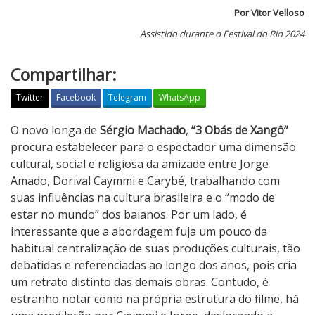
Por Vitor Velloso
Assistido durante o Festival do Rio 2024
Compartilhar:
Twitter
Facebook
Telegram
WhatsApp
3
O novo longa de
Sérgio Machado
,
“3 Obás de Xangô”
O
procura estabelecer para o espectador uma dimensão
b
cultural, social e religiosa da amizade entre Jorge
á
Amado, Dorival Caymmi e Carybé, trabalhando com
s
suas influências na cultura brasileira e o “modo de
d
estar no mundo” dos baianos.
Por um lado, é
e
interessante que a abordagem fuja um pouco da
X
habitual centralização de suas produções culturais, tão
a
debatidas e referenciadas ao longo dos anos, pois cria
n
um retrato distinto das demais obras. Contudo, é
g
estranho notar como na própria estrutura do filme, há