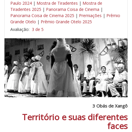
Paulo 2024
|
Mostra de Tiradentes
|
Mostra de
Tiradentes 2025
|
Panorama Coisa de Cinema
|
Panorama Coisa de Cinema 2025
|
Premiações
|
Prêmio
Grande Otelo
|
Prêmio Grande Otelo 2025
Avaliação:
3 de 5
3 Obás de Xangô
Território e suas diferentes
faces