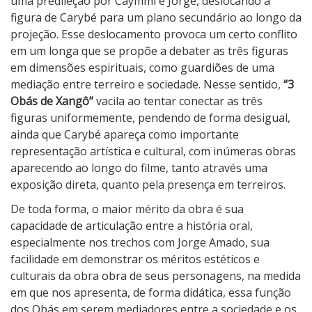
ô
uma predileção por Caymmi e Jorge, deslocando a
figura de Carybé para um plano secundário ao longo da
projeção. Esse deslocamento provoca um certo conflito
em um longa que se propõe a debater as três figuras
em dimensões espirituais, como guardiões de uma
mediação entre terreiro e sociedade. Nesse sentido,
“3
Obás de Xangô”
vacila ao tentar conectar as três
figuras uniformemente, pendendo de forma desigual,
ainda que Carybé apareça como importante
representação artística e cultural, com inúmeras obras
aparecendo ao longo do filme, tanto através uma
exposição direta, quanto pela presença em terreiros.
De toda forma, o maior mérito da obra é sua
capacidade de articulação entre a história oral,
especialmente nos trechos com Jorge Amado, sua
facilidade em demonstrar os méritos estéticos e
culturais da obra obra de seus personagens, na medida
em que nos apresenta, de forma didática, essa função
dos Obás em serem mediadores entre a sociedade e os