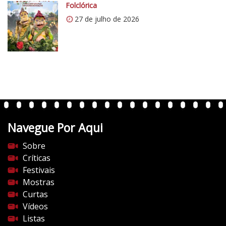
o
Folclórica
m
27 de julho de 2026
/
v
e
r
t
e
n
t
Navegue Por Aqui
e
s
Sobre
d
Críticas
o
Festivais
c
Mostras
i
Curtas
n
Vídeos
e
Listas
m