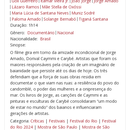
Goli Guerreiro
Itamar Vieira Jr.
João Jorge
Jorge Amado
Lázaro Ramos
Mãe Stella de Oxóssi
Maria Lúcia de Santana Neves
Muniz Sodré
Paloma Amado
Solange Bernabó
Tiganá Santana
Duração: 1h14
Gênero:
Documentário
Nacional
Nacionalidade:
Brasil
Sinopse:
O filme gira em torno da amizade incondicional de Jorge
Amado, Dorival Caymmi e Carybé. Artistas que foram os
maiores responsáveis pela criação de um imaginário de
baianidade que persiste até os dias de hoje. Os três
defendiam que a força de suas obras residia em
documentar o que viam nas ruas: a resiliência do povo do
candomblé, o poder das mulheres e a onipresença do
mar. Os livros de Jorge, as canções de Caymmi e as
pinturas e esculturas de Carybé consolidaram “um modo
de estar no mundo” dos baianos e influenciaram
gerações de artistas.
Categoria:
Críticas
|
Festivais
|
Festival do Rio
|
Festival
do Rio 2024
|
Mostra de São Paulo
|
Mostra de São