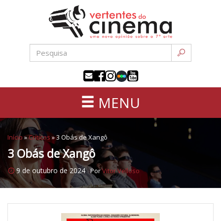
Uma
Pular
nova
para
opinião
o
sobre
conteúdo
a
sétima
arte
MENU
Início
»
Críticas
»
3 Obás de Xangô
3 Obás de Xangô
9 de outubro de 2024
Por
Vitor Velloso