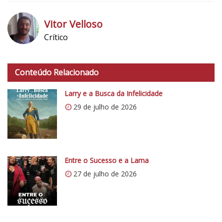
N
o
Vitor Velloso
t
Crítico
a
h
d
t
o
Conteúdo Relacionado
t
C
p
r
Larry e a Busca da Infelicidade
s
í
29 de julho de 2026
:
t
/
i
/
c
i
o
0
Entre o Sucesso e a Lama
5
.
1
27 de julho de 2026
w
p
.
c