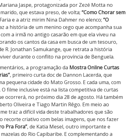
 Mariana Jaspe, protagonizada por Zezé Motta no
marido, que estava preso, de volta;
“
Como Chorar sem
y Faria e a atriz mirim Nina Dahmer no elenco;
“
O
raz a história de um menino cego que acompanha sua
com a irmã no antigo casarão em que ela viveu na
lorando os cantos da casa em busca de um tesouro,
 de R. Jonathan Samukange, que retrata a história
iver durante o conflito na província de Benguela.
umentários, a programação da
Mostra Online Curtas
ias”
, primeiro curta doc de Dannon Lacerda, que
ma pequena cidade do Mato Grosso. E cada uma, com
O filme inclusive está na lista competitiva de curtas
que ocorrerá, no próximo dia 28 de agosto. Há também
erto Oliveira e Tiago Martin Rêgo. Em meio ao
me traz a difícil vida deste trabalhadores que são
 recorte criativo com belas imagens, que nos fazer
ro Pra Fora”
,
de Katia Mesel, outro importante e
 mazelas do Rio Capibaribe. E complementando a