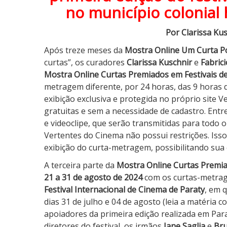
2
no município colonial 
0
2
Por Clarissa Ku
4
Após treze meses da
Mostra Online Um Curta P
curtas”, os curadores
Clarissa Kuschnir
e
Fabric
Mostra Online Curtas Premiados em Festivais d
metragem diferente, por 24 horas, das 9 horas 
exibição exclusiva e protegida no próprio site 
gratuitas e sem a necessidade de cadastro. Entr
e videoclipe, que serão transmitidas para todo 
Vertentes do Cinema não possui restrições. Iss
exibição do curta-metragem, possibilitando sua 
A terceira parte da
Mostra Online Curtas Premia
21 a 31 de agosto de 2024
com os curtas-metrag
Festival Internacional de Cinema de Paraty
, em 
dias 31 de julho e 04 de agosto (leia a matéria 
apoiadores da primeira edição realizada em Para
diretores do festival, os irmãos
Jane Saglia
e
Bru