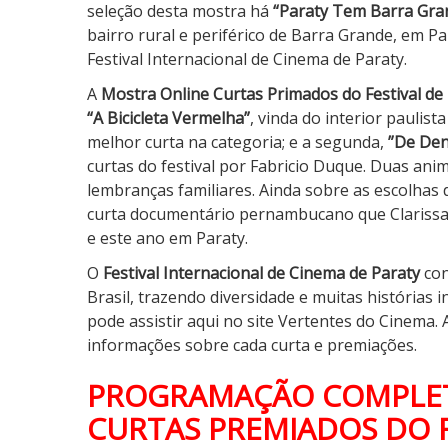
seleção desta mostra há
“
Paraty Tem Barra Gra
bairro rural e periférico de Barra Grande, em P
Festival Internacional de Cinema de Paraty.
A
Mostra Online Curtas Primados do Festival de
“
A Bicicleta Vermelha”
, vinda do interior paulist
melhor curta na categoria; e a segunda,
”
De Den
curtas do festival por Fabricio Duque. Duas ani
lembranças familiares. Ainda sobre as escolhas
curta documentário pernambucano que
Clariss
e este ano em Paraty.
O
Festival Internacional de Cinema de Paraty
con
Brasil, trazendo diversidade e muitas histórias i
pode assistir aqui no site Vertentes do Cinema
informações sobre cada curta e premiações.
PROGRAMAÇÃO COMPLET
CURTAS PREMIADOS DO F