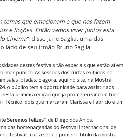
om temas que emocionam e que nos fazem
os e ficções. Então vamos viver juntos esta
 do Cinema”
, disse Jane Saglia, uma das
ao lado de seu irmão Bruno Saglia.
osidades destes festivais tão especiais que estão aí em
formar público. As sessões dos curtas exibidos no
m salas lotadas. E agora, aqui no site, na
Mostra
24
, o público tem a oportunidade para assistir aos
esta primeira edição que já prometeu vir com tudo.
ri Técnico, dois que marcaram Clarissa e Fabricio e um
ite Seremos Felizes”
, de Diego dos Anjos.
ma das homenageadas do Festival Internacional de
no festival,
curta será o primeiro título da mostra.