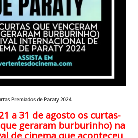
rtas Premiados de Paraty 2024
 21 a 31 de agosto os curtas-
 que geraram burburinho) na
ival de cinema que aconteceu