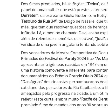
Dos filmes premiados, há as ficções:
“
Deixa”
, de
papel de uma mulher que está prestes a ter seu 
Derreter”
, da estreante Giulia Butler, com Bett
Tesouro da Rua 34”
,
de Diogo de Nazaré, que t
mãe, que tem que resolver questões de herança 
infância. Lá, o menino chamado Davi, acaba exp
além de relembrar memórias de seu avó;
“
Joia”
,
verídica de uma jovem angolana tentando sobrev
Dos vencedores da Mostra Competitiva de Doc
Primados do Festival de Paraty 2024
traz
“
As Mar
apresenta as trigêmeas nascidas em 1947 em u
uma história comovente e diferente para contar. 
documentários do
Prêmio Grande Otelo 2024
, 
“Das águas”
dos cineastas pernambucanos Adalb
cotidiano dos pescadores do Rio Capibaribe, o fil
ameaçados pelo progresso na cidade. É um ótimo
refletir (este curta lembra muito
“
Recife de Dent
premiado filme de meados dos anos 90 sobre as