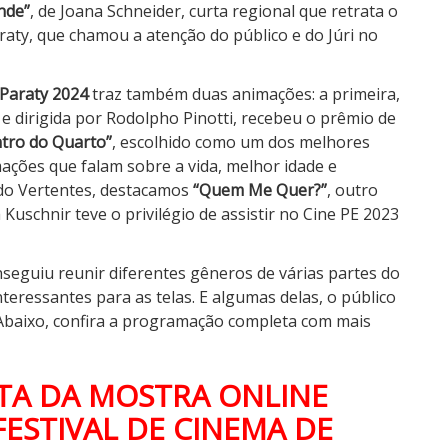
nde”
, de Joana Schneider, curta regional que retrata o
araty, que chamou a atenção do público e do Júri no
 Paraty 2024
traz também
duas animações: a primeira,
a e dirigida por Rodolpho Pinotti, recebeu o prêmio de
tro do Quarto”
, escolhido como um dos melhores
mações que falam sobre a vida, melhor idade e
 do Vertentes, destacamos
“
Quem Me Quer?”
, outro
a Kuschnir teve o
privilégio de assistir no Cine PE 2023
seguiu reunir diferentes gêneros de várias partes do
nteressantes para as telas. E algumas delas, o público
. Abaixo, confira a programação completa com mais
A DA MOSTRA ONLINE
ESTIVAL DE CINEMA DE