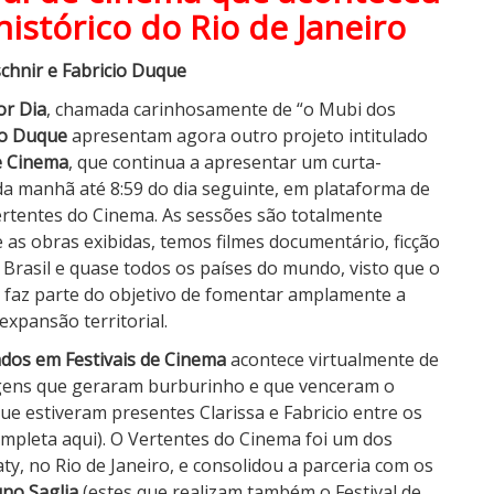
histórico do Rio de Janeiro
schnir e Fabricio Duque
or Dia
, chamada carinhosamente de “o Mubi dos
io Duque
apresentam agora outro projeto intitulado
e Cinema
, que continua a apresentar um curta-
da manhã até 8:59 do dia seguinte, em plataforma de
Vertentes do Cinema. As sessões são totalmente
e as obras exibidas, temos filmes documentário, ficção
o Brasil e quase todos os países do mundo, visto que o
o faz parte do objetivo de fomentar amplamente a
expansão territorial.
dos em Festivais de Cinema
acontece virtualmente de
ens que geraram burburinho e que venceram o
que estiveram presentes Clarissa e Fabricio entre os
completa aqui). O Vertentes do Cinema foi um dos
ty, no Rio de Janeiro, e consolidou a parceria com os
no Saglia
(estes que realizam também o Festival de