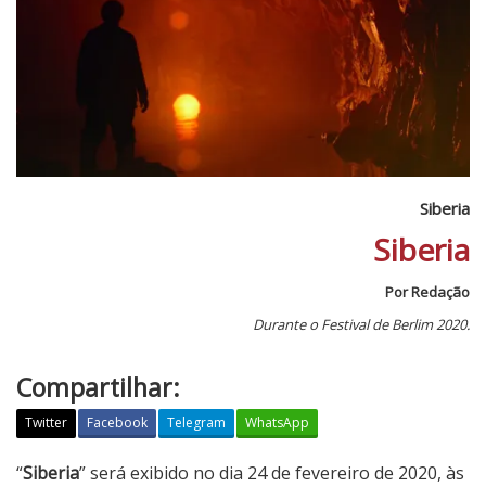
Siberia
Siberia
Por Redação
Durante o Festival de Berlim 2020.
Compartilhar:
Twitter
Facebook
Telegram
WhatsApp
S
“
Siberia
” será exibido no dia 24 de fevereiro de 2020, às