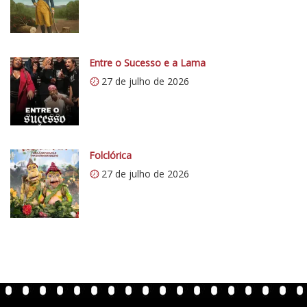
í
t
i
c
Entre o Sucesso e a Lama
o
27 de julho de 2026
5
1
Folclórica
27 de julho de 2026