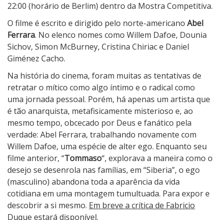
i
22:00 (horário de Berlim) dentro da Mostra Competitiva.
b
O filme é escrito e dirigido pelo norte-americano
Abel
e
Ferrara
. No elenco nomes como Willem Dafoe, Dounia
r
Sichov, Simon McBurney, Cristina Chiriac e Daniel
i
Giménez Cacho.
a
Na história do cinema, foram muitas as tentativas de
retratar o mítico como algo íntimo e o radical como
uma jornada pessoal. Porém, há apenas um artista que
é tão anarquista, metafisicamente misterioso e, ao
mesmo tempo, obcecado por Deus e fanático pela
verdade: Abel Ferrara, trabalhando novamente com
Willem Dafoe, uma espécie de alter ego. Enquanto seu
filme anterior, “
Tommaso
“, explorava a maneira como o
desejo se desenrola nas famílias, em “Siberia”, o ego
(masculino) abandona toda a aparência da vida
cotidiana em uma montagem tumultuada. Para expor e
descobrir a si mesmo.
Em breve a crítica de Fabricio
Duque estará disponível.