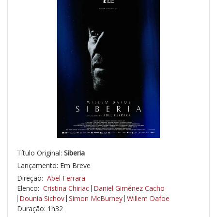
Título Original:
Siberia
Lançamento: Em Breve
Direção:
Abel Ferrara
Elenco:
Cristina Chiriac
Daniel Giménez Cacho
Dounia Sichov
Simon McBurney
Willem Dafoe
Duração: 1h32