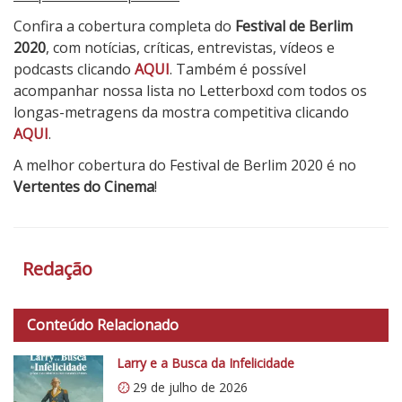
Confira a cobertura completa do
Festival de Berlim
2020
, com notícias, críticas, entrevistas, vídeos e
podcasts clicando
AQUI
. Também é possível
acompanhar nossa lista no Letterboxd com todos os
longas-metragens da mostra competitiva clicando
AQUI
.
A melhor cobertura do Festival de Berlim 2020 é no
Vertentes do Cinema
!
4
N
o
Redação
t
a
d
Conteúdo Relacionado
o
Larry e a Busca da Infelicidade
C
29 de julho de 2026
r