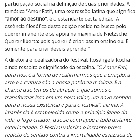
participação social na definição de suas prioridades. A
a
temática “Amor Fati”, uma expressão latina que significa
y
“amor ao destino”
, é o estandarte desta edição. A
m
essência filosófica desta edição reside na busca pelo
m
querer imanente e se apoia na máxima de Nietzsche:
i
Querer liberta: pois querer é criar: assim ensino eu. E
somente para criar deveis aprender”
A diretora e idealizadora do festival, Rosângela Rocha
ainda ressalta o significado da escolha.
“O Amor Fati,
para nós, é a forma de reafirmarmos que a criação, a
arte e a cultura são a nossa potência máxima. É a
chance que temos de abraçar o que somos e
transformar isso em um novo valor, um novo sentido
para a nossa existência e para o festival”, afirma. A
imanência é estabelecida como o princípio ígneo da
vida, o fogo criador, que se contrapõe a toda distante
exterioridade. O Festival valoriza o instante breve
repleto de sentido contra a imortalidade esvaziada de