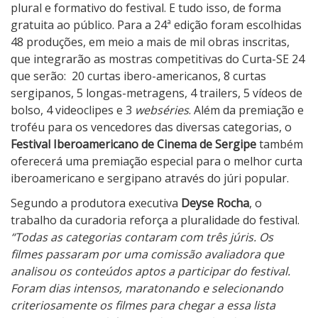
x
plural e formativo do festival. E tudo isso, de forma
i
gratuita ao público. Para a 24ª edição foram escolhidas
b
48 produções, em meio a mais de mil obras inscritas,
i
que integrarão as mostras competitivas do Curta-SE 24
ç
que serão:
20 curtas ibero-americanos, 8 curtas
ã
sergipanos, 5 longas-metragens, 4 trailers, 5 vídeos de
o
bolso, 4 videoclipes e 3
webséries
. Além da premiação e
d
troféu para os vencedores das diversas categorias, o
e
Festival Iberoamericano de Cinema de Sergipe
também
“
oferecerá uma premiação especial para o melhor curta
O
iberoamericano e sergipano através do júri popular.
A
Segundo a produtora executiva
Deyse Rocha
, o
g
trabalho da curadoria reforça a pluralidade do festival.
e
“Todas as categorias contaram com três júris. Os
n
filmes passaram por uma comissão avaliadora que
t
analisou os conteúdos aptos a participar do festival.
e
Foram dias intensos, maratonando e selecionando
S
criteriosamente os filmes para chegar a essa lista
e