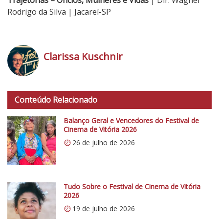
Rodrigo da Silva | Jacareí-SP
Clarissa Kuschnir
h
t
Conteúdo Relacionado
t
p
Balanço Geral e Vencedores do Festival de
s
Cinema de Vitória 2026
:
26 de julho de 2026
/
/
i
0
Tudo Sobre o Festival de Cinema de Vitória
2026
.
19 de julho de 2026
w