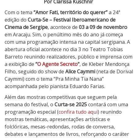
Por Clarissa Kuschnir
a
Com o tema
“Amor Fati, território do querer”
a 24ª
s
edição do
Curta-Se – Festival Iberoamericano de
u
Cinema de Sergipe
, acontece de
03 a 09 de novembro
a
em Aracaju. Sim, o penúltimo mês do ano já começa
2
com uma programação intensa na capital sergipana. A
4
abertura oficial acontece no dia 3 no Teatro Tobias
ª
Barreto reunindo realizadores, público e imprensa com
e
a exibição de
“
O Agente Secreto
“
, de Kleber Mendonça
d
Filho, seguido do show de
Alice Caymmi
(neta de Dorival
i
Caymmi) com o tema “Pra Minha Tia Nana”
ç
acompanhada pelo pianista Eduardo Farias.
ã
o
Além das mostras competitivas que seguem pela
c
semana do festival, o
Curta-se 2025
contará com uma
o
programação especial (
confira tudo aqui
) reunindo
m
mostras temáticas, apresentações artísticas e
a
folclóricas, mesas-redondas, rodas de conversa,
e
debates e lançamentos de livros, reforçando o caráter