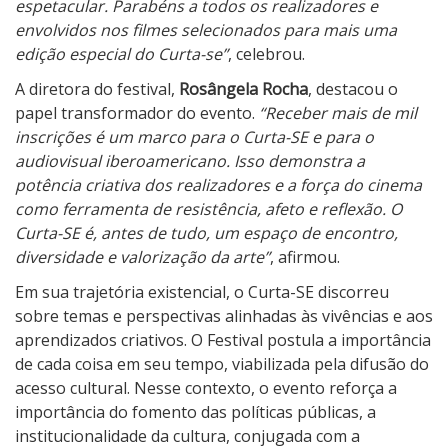
espetacular. Parabéns a todos os realizadores e
c
envolvidos nos filmes selecionados para mais uma
r
edição especial do Curta-se”
, celebrou.
e
t
A diretora do festival,
Rosângela Rocha
, destacou o
o
papel transformador do evento.
“Receber mais de mil
”
inscrições é um marco para o Curta-SE e para o
e
audiovisual iberoamericano. Isso demonstra a
s
potência criativa dos realizadores e a força do cinema
h
como ferramenta de resistência, afeto e reflexão. O
o
Curta-SE é, antes de tudo, um espaço de encontro,
w
diversidade e valorização da arte”
, afirmou.
d
Em sua trajetória existencial, o Curta-SE discorreu
e
sobre temas e perspectivas alinhadas às vivências e aos
A
aprendizados criativos. O Festival postula a importância
l
de cada coisa em seu tempo, viabilizada pela difusão do
i
acesso cultural. Nesse contexto, o evento reforça a
c
importância do fomento das políticas públicas, a
e
institucionalidade da cultura, conjugada com a
C