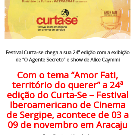
s
t
i
v
a
l
C
Festival Curta-se chega a sua 24ª edição com a exibição
u
de “O Agente Secreto” e show de Alice Caymmi
r
t
Com o tema “Amor Fati,
a
território do querer” a 24ª
-
s
edição do Curta-Se – Festival
e
Iberoamericano de Cinema
c
de Sergipe, acontece de 03 a
h
e
09 de novembro em Aracaju
g
a