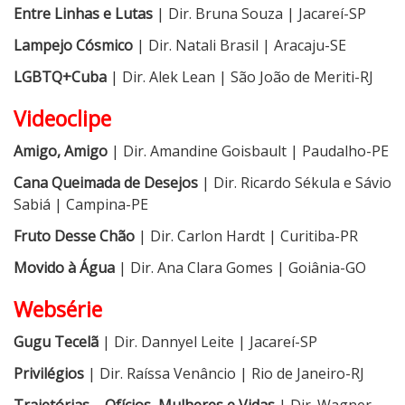
Entre Linhas e Lutas
| Dir. Bruna Souza | Jacareí-SP
Lampejo Cósmico
| Dir. Natali Brasil | Aracaju-SE
LGBTQ+Cuba
| Dir. Alek Lean | São João de Meriti-RJ
Videoclipe
Amigo, Amigo
| Dir. Amandine Goisbault | Paudalho-PE
Cana Queimada de Desejos
| Dir. Ricardo Sékula e Sávio
Sabiá | Campina-PE
Fruto Desse Chão
| Dir. Carlon Hardt | Curitiba-PR
Movido à Água
| Dir. Ana Clara Gomes | Goiânia-GO
Websérie
Gugu Tecelã
| Dir. Dannyel Leite | Jacareí-SP
Privilégios
| Dir. Raíssa Venâncio | Rio de Janeiro-RJ
Trajetórias – Ofícios, Mulheres e Vidas
| Dir. Wagner