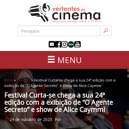
Uma
Pular
nova
para
opinião
o
sobre
conteúdo
a
sétima
arte
MENU
Início
»
Notícias
»
Festival Curta-se chega a sua 24ª edição com a
exibição de “O Agente Secreto” e show de Alice Caymmi
Festival Curta-se chega a sua 24ª
edição com a exibição de “O Agente
Secreto” e show de Alice Caymmi
24 de outubro de 2025
Por
Clarissa Kuschnir