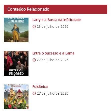
t
Conteúdo Relacionado
t
p
Larry e a Busca da Infelicidade
s
29 de julho de 2026
:
/
/
i
0
Entre o Sucesso e a Lama
.
27 de julho de 2026
w
p
.
c
o
Folclórica
m
27 de julho de 2026
/
v
e