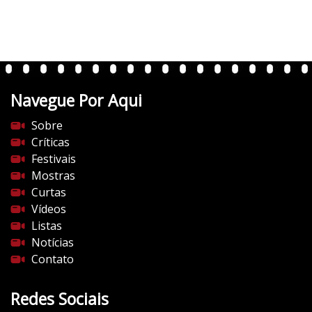
r
t
e
n
t
Navegue Por Aqui
e
s
Sobre
d
Críticas
o
Festivais
c
Mostras
i
Curtas
n
Vídeos
e
Listas
m
Notícias
a
Contato
.
c
Redes Sociais
o