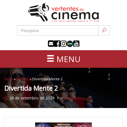
Uma
Pular
nova
para
opinião
o
sobre
conteúdo
a
sétima
arte
MENU
Início
»
Críticas
»
Divertida Mente 2
Divertida Mente 2
26 de setembro de 2024
Por
Fabricio Duque