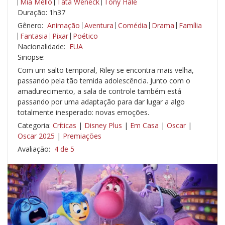
Miá Mello
Tatá Weneck
Tony Hale
Duração: 1h37
Gênero:
Animação
Aventura
Comédia
Drama
Família
Fantasia
Pixar
Poético
Nacionalidade:
EUA
Sinopse:
Com um salto temporal, Riley se encontra mais velha,
passando pela tão temida adolescência. Junto com o
amadurecimento, a sala de controle também está
passando por uma adaptação para dar lugar a algo
totalmente inesperado: novas emoções.
Categoria:
Críticas
|
Disney Plus
|
Em Casa
|
Oscar
|
Oscar 2025
|
Premiações
Avaliação:
4 de 5