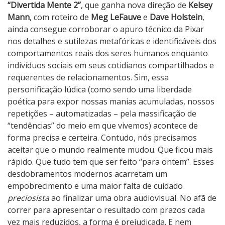
“Divertida Mente 2”
, que ganha nova direção de
Kelsey
Mann
, com roteiro de
Meg LeFauve
e
Dave Holstein
,
ainda consegue corroborar o apuro técnico da Pixar
nos detalhes e sutilezas metafóricas e identificáveis dos
comportamentos reais dos seres humanos enquanto
indivíduos sociais em seus cotidianos compartilhados e
requerentes de relacionamentos. Sim, essa
personificação lúdica (como sendo uma liberdade
poética para expor nossas manias acumuladas, nossos
repetições – automatizadas – pela massificação de
“tendências” do meio em que vivemos) acontece de
forma precisa e certeira. Contudo, nós precisamos
aceitar que o mundo realmente mudou. Que ficou mais
rápido. Que tudo tem que ser feito “para ontem”. Esses
desdobramentos modernos acarretam um
empobrecimento e uma maior falta de cuidado
preciosista
ao finalizar uma obra audiovisual. No afã de
correr para apresentar o resultado com prazos cada
vez mais reduzidos, a forma é prejudicada. E nem