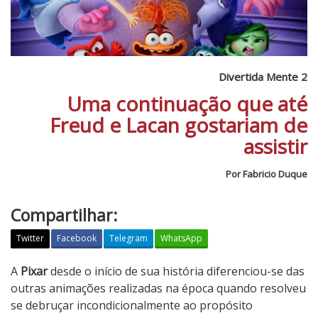
Divertida Mente 2
Uma continuação que até
Freud e Lacan gostariam de
assistir
Por Fabricio Duque
Compartilhar:
Twitter
Facebook
Telegram
WhatsApp
D
A
Pixar
desde o início de sua história diferenciou-se das
i
outras animações realizadas na época quando resolveu
v
se debruçar incondicionalmente ao propósito