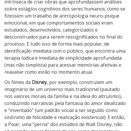
e
intrínseca de criar obras que aprofundassem análises
r
sobre estágios cognitivos dos seres humanos; como se
t
fizessem um trabalho de antropologia neuro-psique
i
emocional, em que comportamentos sociais eram
d
estudados, desenvolvidos, categorizados e
a
desconstruídos para serem ressignificados no final do
M
processo. E tudo isso de forma mais popular, de
e
identificação imediata com o público, que encontra uma
n
terapia lúdica e imediata de simplicidade aprofundada
t
(mas não simplista) para acessar memórias afetivas e
e
reavaliar como estão no momento atual.
2
Os filmes da
Disney
, por exemplo, construíam um
imaginário de um universo mais tradicional (pautado
nos valores morais da família e na ideia do altruísmo),
conduzindo narrativas pela fantasia do amor idealizado
e “inventado” (um padrão social a ser seguido como
sinônimo de felicidade e realização existencial). E então,
a Pixar, uma “perna” dos estúdios de Walt Disney, não